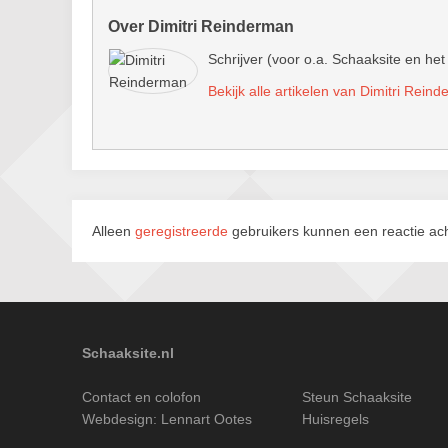
Over Dimitri Reinderman
Schrijver (voor o.a. Schaaksite en het
Bekijk alle artikelen van Dimitri Rein
Alleen
geregistreerde
gebruikers kunnen een reactie ach
Schaaksite.nl
Contact en colofon
Steun Schaaksite
Webdesign:
Lennart Ootes
Huisregels