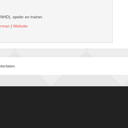
 NHD), speler en trainer.
derman
|
Website
terlaten.