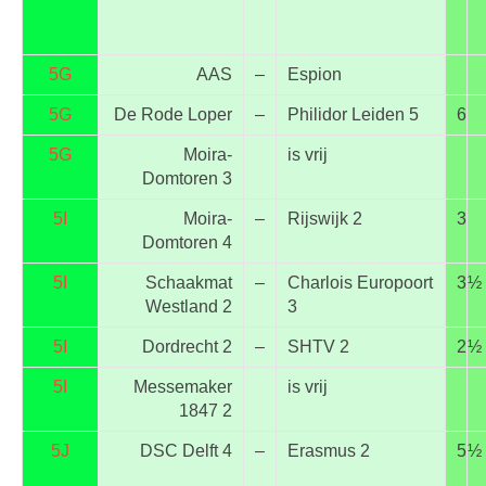
5G
AAS
–
Espion
5G
De Rode Loper
–
Philidor Leiden 5
6
5G
Moira-
is vrij
Domtoren 3
5I
Moira-
–
Rijswijk 2
3
Domtoren 4
5I
Schaakmat
–
Charlois Europoort
3
½
Westland 2
3
5I
Dordrecht 2
–
SHTV 2
2
½
5I
Messemaker
is vrij
1847 2
5J
DSC Delft 4
–
Erasmus 2
5
½