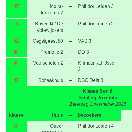
4E
Moira-
–
Philidor Leiden 3
Domtoren 2
4D
Boven IJ / De
–
Philidor Leiden 2
Volewijckers
4E
Oegstgeest’80
–
VAS 3
4F
Promotie 2
–
DD 3
4F
Voorschoten 2
–
Krimpen ad IJssel
2
4F
Schaakhuis
–
DSC Delft 3
Klasse 5 en 6
Indeling 2e ronde
Zaterdag 1 novmeber 2025
klasse
thuis
–
bezoekers
5F
Queer
–
Philidor Leiden 4