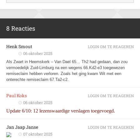
8 Reacties
Henk Smout
LOGIN OM TE REAGEREN
06 oktober 2025
Als Zwart in Heemskerk – Van Dael 65… Th2 had gedaan, dan zou
vermoedelijk Zuid-Limburg na een wegens 66.Kd2-e3 toegewezen
remiseclaim hebben verloren. Zoals het ging kwam Wit met een
onterechte remiseclaim 67.Ta2-c2.
Paul Koks
LOGIN OM TE REAGEREN
06 oktober 2025
Update 6/10: 12 lezenswaardige verslagen toegevoegd.
Jan Jaap Janse
LOGIN OM TE REAGEREN
07 oktober 2025