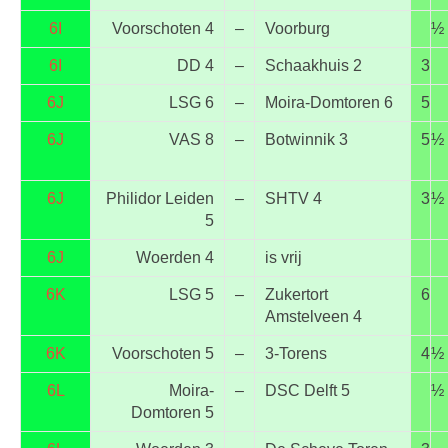
6I
Voorschoten 4
–
Voorburg
½
6I
DD 4
–
Schaakhuis 2
3
6J
LSG 6
–
Moira-Domtoren 6
5
6J
VAS 8
–
Botwinnik 3
5
½
6J
Philidor Leiden
–
SHTV 4
3
½
5
6J
Woerden 4
is vrij
6K
LSG 5
–
Zukertort
6
Amstelveen 4
6K
Voorschoten 5
–
3-Torens
4
½
6L
Moira-
–
DSC Delft 5
½
Domtoren 5