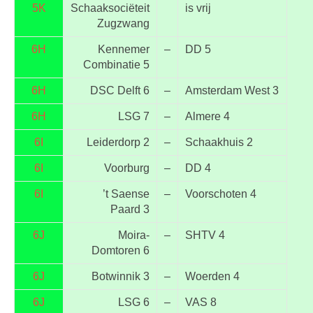
5K
Schaaksociëteit
is vrij
Zugzwang
6H
Kennemer
–
DD 5
Combinatie 5
6H
DSC Delft 6
–
Amsterdam West 3
6H
LSG 7
–
Almere 4
6I
Leiderdorp 2
–
Schaakhuis 2
6I
Voorburg
–
DD 4
6I
’t Saense
–
Voorschoten 4
Paard 3
6J
Moira-
–
SHTV 4
Domtoren 6
6J
Botwinnik 3
–
Woerden 4
6J
LSG 6
–
VAS 8