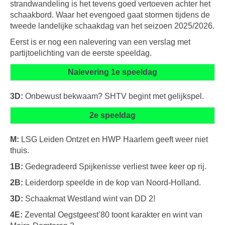
strandwandeling is het tevens goed vertoeven achter het
schaakbord. Waar het evengoed gaat stormen tijdens de
tweede landelijke schaakdag van het seizoen 2025/2026.
Eerst is er nog een nalevering van een verslag met
partijtoelichting van de eerste speeldag.
Nalevering 1e speeldag
3D:
Onbewust bekwaam? SHTV begint met gelijkspel.
2e speeldag
M:
LSG Leiden Ontzet en HWP Haarlem geeft weer niet
thuis.
1B:
Gedegradeerd Spijkenisse verliest twee keer op rij.
2B:
Leiderdorp speelde in de kop van Noord-Holland.
3D:
Schaakmat Westland wint van DD 2!
4E:
Zevental Oegstgeest’80 toont karakter en wint van