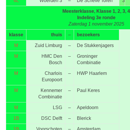
6L
Woerden 3
–
De Scheve Toren
3
Meesterklasse, Klasse 1, 2, 3, 4
Indeling 3e ronde
Zaterdag 1 november 2025
klasse
thuis
–
bezoekers
M
Zuid Limburg
–
De Stukkenjagers
M
HMC Den
–
Groninger
Bosch
Combinatie
M
Charlois
–
HWP Haarlem
Europoort
M
Kennemer
–
Paul Keres
Combinatie
M
LSG
–
Apeldoorn
1B
DSC Delft
–
Blerick
1B
Voorschoten
–
Amsterdam