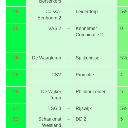
Berserkers
2B
Caïssa-
–
Leiderdorp
5
½
Eenhoorn 2
2B
VAS 2
–
Kennemer
0
Combinatie 2
2B
De Waagtoren
–
Spijkenisse
5
½
2B
CSV
–
Promotie
4
2B
De Wijker
–
Philidor Leiden
5
Toren
3D
LSG 3
–
Rijswijk
5
½
3D
Schaakmat
–
DD 2
5
Westland