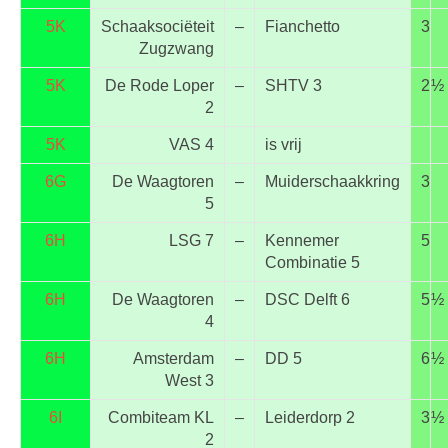
5K
Schaaksociëteit
–
Fianchetto
3
Zugzwang
5K
De Rode Loper
–
SHTV 3
2
½
2
5K
VAS 4
is vrij
6G
De Waagtoren
–
Muiderschaakkring
3
5
6H
LSG 7
–
Kennemer
5
Combinatie 5
6H
De Waagtoren
–
DSC Delft 6
5
½
4
6H
Amsterdam
–
DD 5
6
½
West 3
6I
Combiteam KL
–
Leiderdorp 2
3
½
2