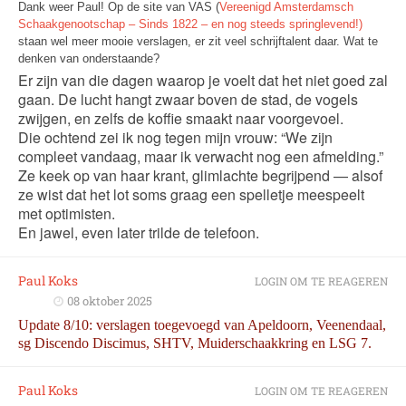
Dank weer Paul! Op de site van VAS (
Vereenigd Amsterdamsch
Schaakgenootschap – Sinds 1822 – en nog steeds springlevend!)
staan wel meer mooie verslagen, er zit veel schrijftalent daar. Wat te
denken van onderstaande?
Er zijn van die dagen waarop je voelt dat het niet goed zal
gaan. De lucht hangt zwaar boven de stad, de vogels
zwijgen, en zelfs de koffie smaakt naar voorgevoel.
Die ochtend zei ik nog tegen mijn vrouw: “We zijn
compleet vandaag, maar ik verwacht nog een afmelding.”
Ze keek op van haar krant, glimlachte begrijpend — alsof
ze wist dat het lot soms graag een spelletje meespeelt
met optimisten.
En jawel, even later trilde de telefoon.
Paul Koks
LOGIN OM TE REAGEREN
08 oktober 2025
Update 8/10: verslagen toegevoegd van Apeldoorn, Veenendaal,
sg Discendo Discimus, SHTV, Muiderschaakkring en LSG 7.
Paul Koks
LOGIN OM TE REAGEREN