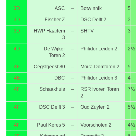
3D
ASC
–
Botwinnik
5
3D
Fischer Z
–
DSC Delft 2
3
3D
HWP Haarlem
–
SHTV
3
3
4D
De Wijker
–
Philidor Leiden 2
2
½
Toren 2
4E
Oegstgeest’80
–
Moira-Domtoren 2
5
4E
DBC
–
Philidor Leiden 3
4
4F
Schaakhuis
–
RSR Ivoren Toren
7
½
2
4F
DSC Delft 3
–
Oud Zuylen 2
5
½
4F
Paul Keres 5
–
Voorschoten 2
4
½