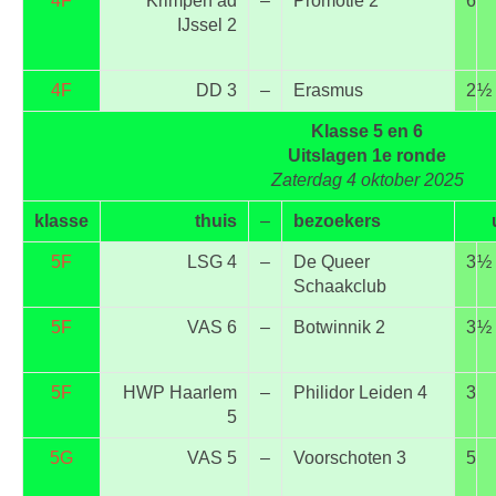
4F
Krimpen ad
–
Promotie 2
6
IJssel 2
4F
DD 3
–
Erasmus
2
½
Klasse 5 en 6
Uitslagen 1e ronde
Zaterdag 4 oktober 2025
klasse
thuis
–
bezoekers
5F
LSG 4
–
De Queer
3
½
Schaakclub
5F
VAS 6
–
Botwinnik 2
3
½
5F
HWP Haarlem
–
Philidor Leiden 4
3
5
5G
VAS 5
–
Voorschoten 3
5