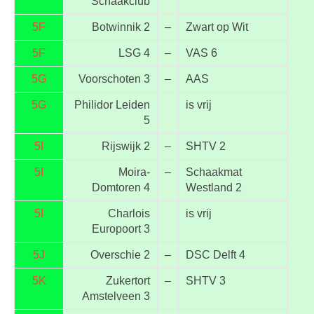
Schaakclub
5F
Botwinnik 2
–
Zwart op Wit
5F
LSG 4
–
VAS 6
5G
Voorschoten 3
–
AAS
5G
Philidor Leiden
is vrij
5
5I
Rijswijk 2
–
SHTV 2
5I
Moira-
–
Schaakmat
Domtoren 4
Westland 2
5I
Charlois
is vrij
Europoort 3
5J
Overschie 2
–
DSC Delft 4
5K
Zukertort
–
SHTV 3
Amstelveen 3