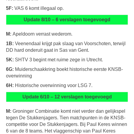
5F:
VAS 6 komt illegaal op.
Update 8/10 – 6 verslagen toegevoegd
M:
Apeldoorn verrast wederom.
1B:
Veenendaal krijgt pak slaag van Voorschoten, terwijl
DD hard onderuit gaat in Sas van Gent.
5K:
SHTV 3 begint met ruime zege in Utrecht.
6G:
Muiderschaakkring boekt historische eerste KNSB-
overwinning
6H:
Historische overwinning voor LSG 7.
Update 6/10 – 12 verslagen toegevoegd
M:
Groninger Combinatie komt niet verder dan gelijkspel
tegen De Stukkenjagers. Tien matchpunten in de KNSB-
competitie voor De Stukkenjagers. Bij Paul Keres winnen
6 van de 8 teams. Het vlaggenschip van Paul Keres