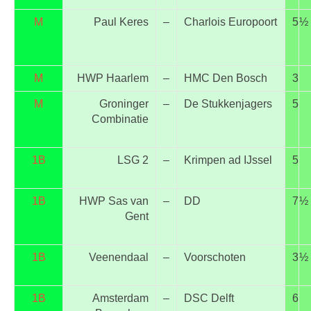
M
Paul Keres
–
Charlois Europoort
5
½
M
HWP Haarlem
–
HMC Den Bosch
3
M
Groninger
–
De Stukkenjagers
5
Combinatie
1B
LSG 2
–
Krimpen ad IJssel
5
1B
HWP Sas van
–
DD
7
½
Gent
1B
Veenendaal
–
Voorschoten
3
½
1B
Amsterdam
–
DSC Delft
6