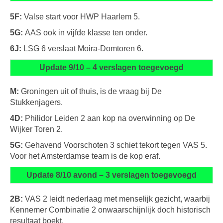
5F:
Valse start voor HWP Haarlem 5.
5G:
AAS ook in vijfde klasse ten onder.
6J:
LSG 6 verslaat Moira-Domtoren 6.
Update 9/10 – 4 verslagen toegevoegd
M:
Groningen uit of thuis, is de vraag bij De
Stukkenjagers.
4D:
Philidor Leiden 2 aan kop na overwinning op De
Wijker Toren 2.
5G:
Gehavend Voorschoten 3 schiet tekort tegen VAS 5.
Voor het Amsterdamse team is de kop eraf.
Update 8/10 avond – 3 verslagen toegevoegd
2B:
VAS 2 leidt nederlaag met menselijk gezicht, waarbij
Kennemer Combinatie 2 onwaarschijnlijk doch historisch
resultaat boekt.