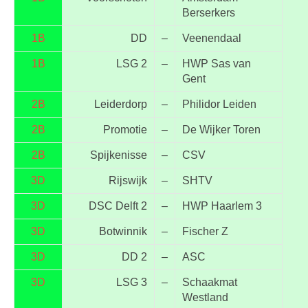
Berserkers
1B
DD
–
Veenendaal
1B
LSG 2
–
HWP Sas van
Gent
2B
Leiderdorp
–
Philidor Leiden
2B
Promotie
–
De Wijker Toren
2B
Spijkenisse
–
CSV
3D
Rijswijk
–
SHTV
3D
DSC Delft 2
–
HWP Haarlem 3
3D
Botwinnik
–
Fischer Z
3D
DD 2
–
ASC
3D
LSG 3
–
Schaakmat
Westland