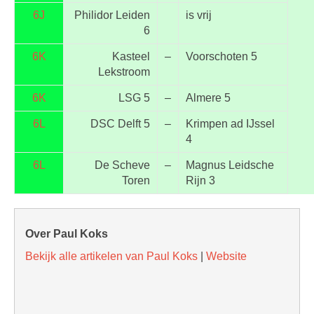
6J
Philidor Leiden
is vrij
6
6K
Kasteel
–
Voorschoten 5
Lekstroom
6K
LSG 5
–
Almere 5
6L
DSC Delft 5
–
Krimpen ad IJssel
4
6L
De Scheve
–
Magnus Leidsche
Toren
Rijn 3
Over Paul Koks
Bekijk alle artikelen van Paul Koks
|
Website