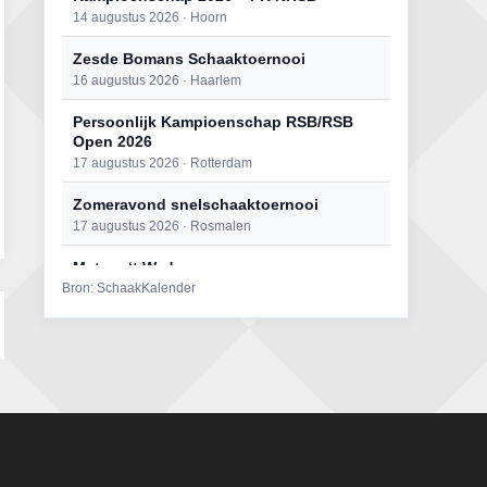
14 augustus 2026 · Hoorn
Zesde Bomans Schaaktoernooi
16 augustus 2026 · Haarlem
Persoonlijk Kampioenschap RSB/RSB
Open 2026
17 augustus 2026 · Rotterdam
Zomeravond snelschaaktoernooi
17 augustus 2026 · Rosmalen
Mat op ‘t Wad
Bron: SchaakKalender
22 augustus 2026 · Den Burg, Texel
Open 6e Senioren-50+ Zomer-
rapidschaaktoernooi
22 augustus 2026 · Udenhout, Gemeente Tilburg
Simultaan The Butcher
22 augustus 2026 · Utrecht
2e Utrechts kroegloperstoernooi