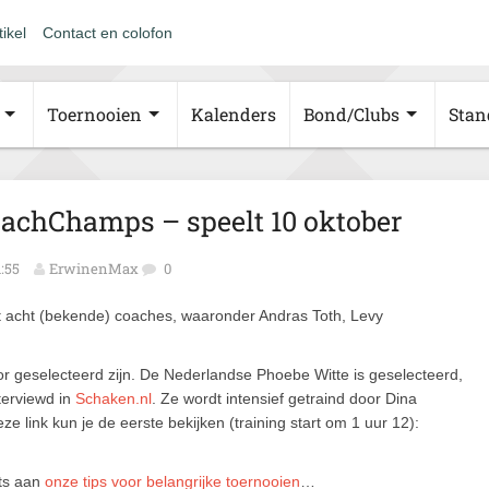
tikel
Contact en colofon
Toernooien
Kalenders
Bond/Clubs
Stan
oachChamps – speelt 10 oktober
1:55
ErwinenMax
0
t acht (bekende) coaches, waaronder Andras Toth, Levy
oor geselecteerd zijn. De Nederlandse Phoebe Witte is geselecteerd,
terviewd in
Schaken.nl
. Ze wordt intensief getraind door Dina
eze link kun je de eerste bekijken (training start om 1 uur 12):
ets aan
onze tips voor belangrijke toernooien
…