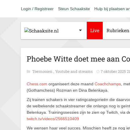
Login / Registreer
Steun Schaaksite
Hulp bij plaatsen ar
Live
Rubrieken
Phoebe Witte doet mee aan C
Toernooien
,
Youtube and streams
7 oktober 2025 2
Chess.com
organiseert deze maand
Coachchamps
, me
(Gothamchess) Rozman en Dina Belenkaya.
Zij trainen schakers in vier ratingcategorieën die daarv
de welbekende schaakstreamer die onlangs nog is geïn
Belenkaya. Trainings­sessies zijn te zien op Twitch, via d
twitch.tv/videos/2566510409
We wensen haar veel succes. Misschien heeft ze nog i