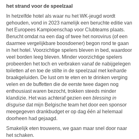
het strand voor de speelzaal
In hetzelfde hotel als waar nu het WK-jeugd wordt
gehouden, vond in 2023 namelijk een beruchte editie van
het Europees Kampioenschap voor Clubteams plaats.
Berucht omdat na een dag of twee het norovirus (of een
daarmee vergelijkbare boosdoener) begon rond te gaan
in het hotel. Voorzichtige spelers bleven in bed, waardoor
veel borden leeg bleven. Minder voorzichtige spelers
probeerden het toch en verbraken vanaf de nabijgelegen
toiletten af en toe de stilte in de speelzaal met keiharde
braakgeluiden. De lust om te eten en te drinken verging
velen en de buffetten die de eerste twee dagen nog
enthousiast waren bezocht, trokken steeds minder
klandizie. Het was achteraf gezien een
blessing in
disguise
dat mijn Belgische team het door een sponsor
meegegeven drankbudget er op dag één al helemaal
doorheen had gejaagd.
Smakelijk eten trouwens, we gaan maar snel door naar
het schaken.