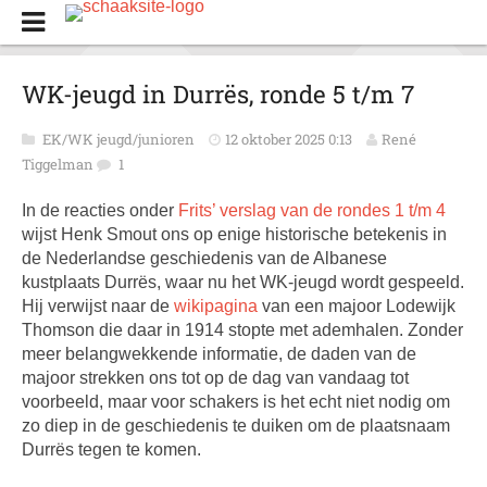
WK-jeugd in Durrës, ronde 5 t/m 7
EK/WK jeugd/junioren
12 oktober 2025 0:13
René
Tiggelman
1
In de reacties onder
Frits’ verslag van de rondes 1 t/m 4
wijst Henk Smout ons op enige historische betekenis in
de Nederlandse geschiedenis van de Albanese
kustplaats Durrës, waar nu het WK-jeugd wordt gespeeld.
Hij verwijst naar de
wikipagina
van een majoor Lodewijk
Thomson die daar in 1914 stopte met ademhalen. Zonder
meer belangwekkende informatie, de daden van de
majoor strekken ons tot op de dag van vandaag tot
voorbeeld, maar voor schakers is het echt niet nodig om
zo diep in de geschiedenis te duiken om de plaatsnaam
Durrës tegen te komen.