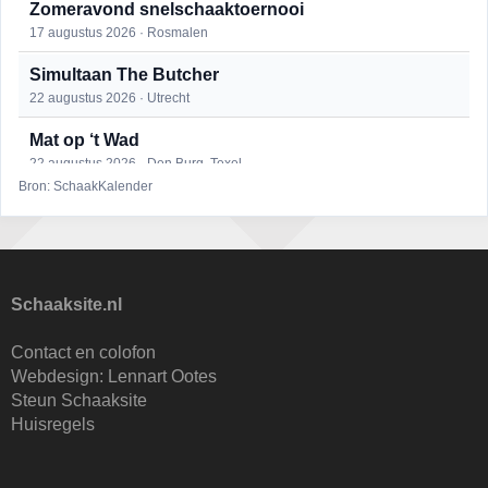
Zomeravond snelschaaktoernooi
17 augustus 2026 · Rosmalen
Simultaan The Butcher
22 augustus 2026 · Utrecht
Mat op ‘t Wad
22 augustus 2026 · Den Burg, Texel
Bron: SchaakKalender
Open 6e Senioren-50+ Zomer-rapidschaaktoernooi
22 augustus 2026 · Udenhout, Gemeente Tilburg
2e Utrechts kroegloperstoernooi
23 augustus 2026 · Utrecht
Schaaksite.nl
Open Eemlandtoernooi 2026
Contact en colofon
25 augustus 2026 · Bunschoten-Spakenburg
Webdesign:
Lennart Ootes
Steun Schaaksite
Nazomervierkampentoernooi 2026
Huisregels
28 augustus 2026 · Assen
KC Open