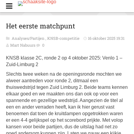
Het eerste matchpunt
Analyses/Partijen
,
KNSB-competitie
16 oktober 2025 19:31
Mart Nabuurs
0
KNSB klasse 2C, ronde 2 op 4 oktober 2025: Venlo 1 –
Zuid-Limburg 2
Slechts twee weken na de openingsronde mochten we
alweer aantreden voor ronde 2, ditmaal een
thuiswedstrijd tegen Zuid Limburg 2. Beide teams kennen
elkaar goed en we maakten ons dan ook op voor een
spannende en gezellige wedstrijd. Aangezien de titel al
een en ander verraden heeft, kan ik hier gerust vast
benoemen dat toen de kruitdampen opgetrokken waren
er een 4-4 gelijkspel op het scorebord prijkte. Met volop
kansen voor beide partijen, dus de uitslag had net zo
goed andersom kunnen zijn. Laten we gauw een kijkje