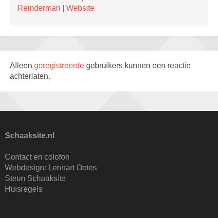
Reinderman
|
Website
Alleen
geregistreerde
gebruikers kunnen een reactie
achterlaten.
Schaaksite.nl
Contact en colofon
Webdesign:
Lennart Ootes
Steun Schaaksite
Huisregels