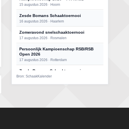
15 augustus 2026 · Hoorn
Zesde Bomans Schaaktoernooi
16 augustus 2026 · Haarlem
Zomeravond snelschaaktoernooi
17 augustus 2026 · Rosmalen
Persoonlijk Kampioenschap RSB/RSB
Open 2026
17 augustus 2026 · Rotterdam
Zesde Bomans Schaaktoernooi
Bron: SchaakKalender
17 augustus 2026 · Haarlem
Persoonlijk Kampioenschap RSB/RSB
Open 2026
18 augustus 2026 · Rotterdam
Zomeravond snelschaaktoernooi
18 augustus 2026 · Rosmalen
Mat op ‘t Wad