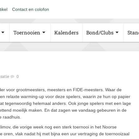
tikel
Contact en colofon
Toernooien
Kalenders
Bond/Clubs
Stan
satie
0
r voor grootmeesters, meesters en FIDE-meesters. Waar de
een relaxte warming-up voor deze spelers, waarin ze hun op papier
dat tegenwoordig helemaal anders. Ook jonge spelers met een lage
tzettend moeilijk maken. En dat zagen we vandaag gebeuren in de
e raadhuis.
mov, die vorige week nog een sterk toernooi in het Noorse
oren, vlak nadat hij met bijna een uur vertraging de toernooizaal