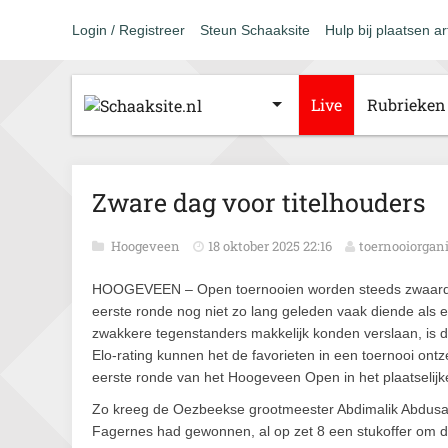
Login / Registreer
Steun Schaaksite
Hulp bij plaatsen ar
Live
Rubrieken
Zware dag voor titelhouders
Hoogeveen
18 oktober 2025 22:16
toernooiorgani
HOOGEVEEN – Open toernooien worden steeds zwaarde
eerste ronde nog niet zo lang geleden vaak diende als 
zwakkere tegenstanders makkelijk konden verslaan, is 
Elo-rating kunnen het de favorieten in een toernooi on
eerste ronde van het Hoogeveen Open in het plaatselijk
Zo kreeg de Oezbeekse grootmeester Abdimalik Abdusali
Fagernes had gewonnen, al op zet 8 een stukoffer om de 