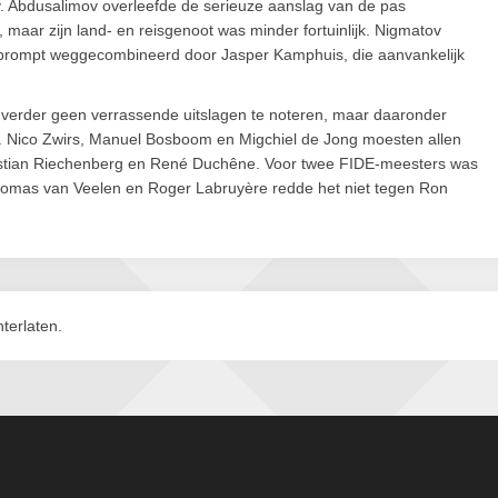
. Abdusalimov overleefde de serieuze aanslag van de pas
, maar zijn land- en reisgenoot was minder fortuinlijk. Nigmatov
rd prompt weggecombineerd door Jasper Kamphuis, die aanvankelijk
 verder geen verrassende uitslagen te noteren, maar daaronder
k. Nico Zwirs, Manuel Bosboom en Migchiel de Jong moesten allen
bastian Riechenberg en René Duchêne. Voor twee FIDE-meesters was
Thomas van Veelen en Roger Labruyère redde het niet tegen Ron
terlaten.