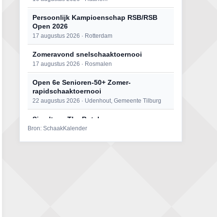
Persoonlijk Kampioenschap RSB/RSB
Open 2026
17 augustus 2026 · Rotterdam
Zomeravond snelschaaktoernooi
17 augustus 2026 · Rosmalen
Open 6e Senioren-50+ Zomer-
rapidschaaktoernooi
22 augustus 2026 · Udenhout, Gemeente Tilburg
Simultaan The Butcher
Bron: SchaakKalender
22 augustus 2026 · Utrecht
Mat op ‘t Wad
22 augustus 2026 · Den Burg, Texel
2e Utrechts kroegloperstoernooi
23 augustus 2026 · Utrecht
Open Eemlandtoernooi 2026
25 augustus 2026 · Bunschoten-Spakenburg