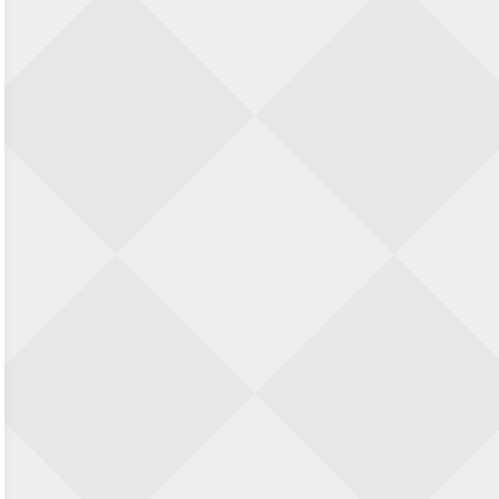
Nazomervierkampentoernooi 2026
28 augustus 2026 · Assen
KC Open
28 augustus 2026 · Haarlem
11e Goirles Weekend Kampioenschap
28 augustus 2026 · Goirle
Keisnel Schaaktoernooi
29 augustus 2026 · Amersfoort
Kroeg & Loper Leiden
30 augustus 2026 · Leiden
Open Schaakkampioenschap van
Arnhem
4 september 2026 · ARNHEM
Groninger stappenkampioenschap
5 september 2026 · Groningen