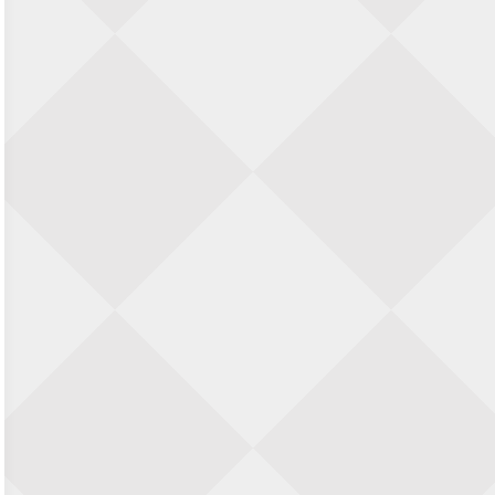
Zwolle Zuid Schaakt! Terrassentoernooi
voor duo’s
5 september 2026 · Zwolle
22e Hans Sandbrink Memorial
5 september 2026 · Utrecht
Open Kampioenschap Gouda 2026
5 september 2026 · Gouda