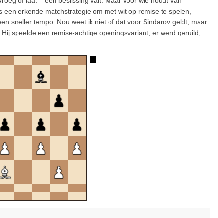
vroeg of laat – een beslissing valt. Maar voor wie houdt van
is een erkende matchstrategie om met wit op remise te spelen,
t een sneller tempo. Nou weet ik niet of dat voor Sindarov geldt, maar
 Hij speelde een remise-achtige openingsvariant, er werd geruild,