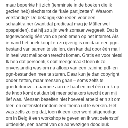
maar beperkte hij zich (tenminste in de boeken die ik
gezien heb) slechts tot de “kale partijzetten”. Waarom
verstandig? De belangrijkste reden voor een
schaaktrainer (want dat predicaat mag je Müller wel
opspelden), dat hij zo zijn werk zomaar weggeeft. Dat is
tegenwoordig één van de problemen op het internet. Als
iemand het boek koopt en zo ijverig is om daar een pgn-
bestand van samen te stellen, dan kan dat door één mail
in heel wat mailboxen terecht komen. Gratis en voor niets!
Ik heb dat persoonlijk ooit meegemaakt toen ik zo
onverstandig was om na afloop van een training pdf- en
pgn-bestanden mee te sturen. Daar kun je dan copyright
onder zetten, maar mensen gaan – soms zelfs te
goedertrouw – daarmee aan de haal en met één druk op
de knop komt dat dan bij meer schakers terecht dan mij
lief was. Mensen beseffen niet hoeveel arbeid erin zit om
leer- en oefenstof rondom een thema uit te werken. Het
was zelfs zo erg dat, toen ik een keer werd uitgenodigd
om in België een workshop te geven en ik wat oefenstof
uitdeelde, een aantal van de aanwezigen doodleuk