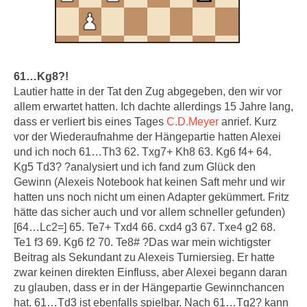
61…Kg8?!
Lautier hatte in der Tat den Zug abgegeben, den wir vor
allem erwartet hatten. Ich dachte allerdings 15 Jahre lang,
dass er verliert bis eines Tages
C.D.Meyer
anrief. Kurz
vor der Wiederaufnahme der Hängepartie hatten Alexei
und ich noch 61…Th3 62. Txg7+ Kh8 63. Kg6 f4+ 64.
Kg5 Td3? ?analysiert und ich fand zum Glück den
Gewinn (Alexeis Notebook hat keinen Saft mehr und wir
hatten uns noch nicht um einen Adapter gekümmert. Fritz
hätte das sicher auch und vor allem schneller gefunden)
[64…Lc2=] 65. Te7+ Txd4 66. cxd4 g3 67. Txe4 g2 68.
Te1 f3 69. Kg6 f2 70. Te8# ?Das war mein wichtigster
Beitrag als Sekundant zu Alexeis Turniersieg. Er hatte
zwar keinen direkten Einfluss, aber Alexei begann daran
zu glauben, dass er in der Hängepartie Gewinnchancen
hat. 61…Td3 ist ebenfalls spielbar. Nach 61…Tg2? kann