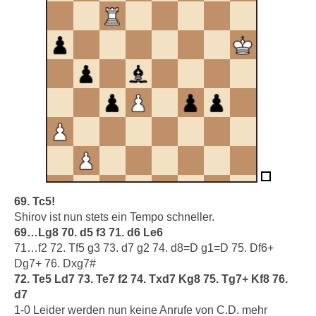
69. Tc5!
Shirov ist nun stets ein Tempo schneller.
69…Lg8 70. d5 f3 71. d6 Le6
71…f2 72. Tf5 g3 73. d7 g2 74. d8=D g1=D 75. Df6+
Dg7+ 76. Dxg7#
72. Te5 Ld7 73. Te7 f2 74. Txd7 Kg8 75. Tg7+ Kf8 76.
d7
1-0 Leider werden nun keine Anrufe von C.D. mehr