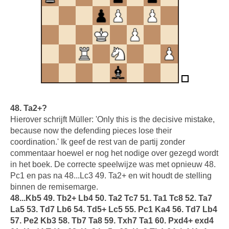
48. Ta2+?
Hierover schrijft Müller: 'Only this is the decisive mistake,
because now the defending pieces lose their
coordination.' Ik geef de rest van de partij zonder
commentaar hoewel er nog het nodige over gezegd wordt
in het boek. De correcte speelwijze was met opnieuw 48.
Pc1 en pas na 48...Lc3 49. Ta2+ en wit houdt de stelling
binnen de remisemarge.
48...Kb5 49. Tb2+ Lb4 50. Ta2 Tc7 51. Ta1 Tc8 52. Ta7
La5 53. Td7 Lb6 54. Td5+ Lc5 55. Pc1 Ka4 56. Td7 Lb4
57. Pe2 Kb3 58. Tb7 Ta8 59. Txh7 Ta1 60. Pxd4+ exd4