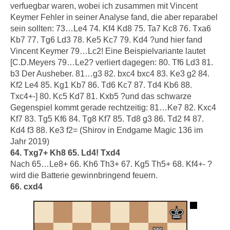
verfuegbar waren, wobei ich zusammen mit Vincent
Keymer Fehler in seiner Analyse fand, die aber reparabel
sein sollten: 73…Le4 74. Kf4 Kd8 75. Ta7 Kc8 76. Txa6
Kb7 77. Tg6 Ld3 78. Ke5 Kc7 79. Kd4 ?und hier fand
Vincent Keymer 79…Lc2! Eine Beispielvariante lautet
[C.D.Meyers 79…Le2? verliert dagegen: 80. Tf6 Ld3 81.
b3 Der Ausheber. 81…g3 82. bxc4 bxc4 83. Ke3 g2 84.
Kf2 Le4 85. Kg1 Kb7 86. Td6 Kc7 87. Td4 Kb6 88.
Txc4+-] 80. Kc5 Kd7 81. Kxb5 ?und das schwarze
Gegenspiel kommt gerade rechtzeitig: 81…Ke7 82. Kxc4
Kf7 83. Tg5 Kf6 84. Tg8 Kf7 85. Td8 g3 86. Td2 f4 87.
Kd4 f3 88. Ke3 f2= (Shirov in Endgame Magic 136 im
Jahr 2019)
64. Txg7+ Kh8 65. Ld4! Txd4
Nach 65…Le8+ 66. Kh6 Th3+ 67. Kg5 Th5+ 68. Kf4+- ?
wird die Batterie gewinnbringend feuern.
66. cxd4