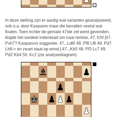
In deze stelling zijn er aardig wat varianten geanalyseerd,
ook o.a. door Kasparov maar die bevatten veelal wat
fouten. Toen echter de geniale 47ste zet werd gevonden,
klapte het oordeel inderdaad om naar remise. 47. h3!! [47.
Pxh7? Kasparovs suggestie. 47...Ld8! 48. Pf8 Lf6 49. Pd7
Lh8-+ en zwart staat op winst.] 47...Kb5 48. Pf3 Lc7 49.
Pd2 Kb4 50. Kc2 (zie analysediagram)