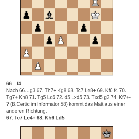
66…f4
Nach 66…g3 67. Th7+ Kg8 68. Tc7 Le8+ 69. Kf6 f4 70.
Tg7+ Kh8 71. Tg5 Lc6 72. d5 Lxd5 73. Txd5 g2 74. Kf7+-
? (B.Certic im Informator 58) kommt das Matt aus einer
anderen Richtung.
67. Tc7 Le4+ 68. Kh6 Ld5