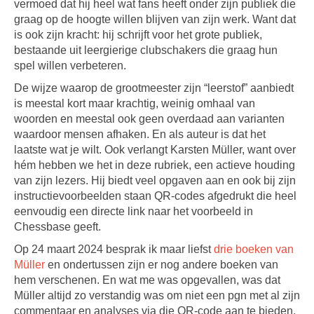
vermoed dat hij heel wat fans heeft onder zijn publiek die
graag op de hoogte willen blijven van zijn werk. Want dat
is ook zijn kracht: hij schrijft voor het grote publiek,
bestaande uit leergierige clubschakers die graag hun
spel willen verbeteren.
De wijze waarop de grootmeester zijn “leerstof” aanbiedt
is meestal kort maar krachtig, weinig omhaal van
woorden en meestal ook geen overdaad aan varianten
waardoor mensen afhaken. En als auteur is dat het
laatste wat je wilt. Ook verlangt Karsten Müller, want over
hém hebben we het in deze rubriek, een actieve houding
van zijn lezers. Hij biedt veel opgaven aan en ook bij zijn
instructievoorbeelden staan QR-codes afgedrukt die heel
eenvoudig een directe link naar het voorbeeld in
Chessbase geeft.
Op 24 maart 2024 besprak ik maar liefst
drie boeken van
Müller
en ondertussen zijn er nog andere boeken van
hem verschenen. En wat me was opgevallen, was dat
Müller altijd zo verstandig was om niet een pgn met al zijn
commentaar en analyses via die QR-code aan te bieden,