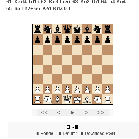
61. Kxd4 Td1+ 62. Ke3 Lc5+ 63. Ke2 Th1 64. h4 Kc4
65. h5 Th2+ 66. Ke1 Kd3 0-1