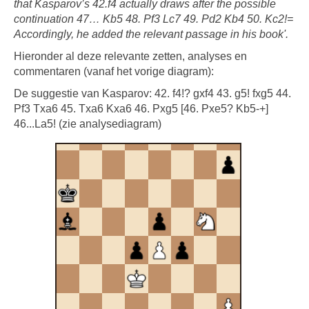
that Kasparov’s 42.f4 actually draws after the possible
continuation 47… Kb5 48. Pf3 Lc7 49. Pd2 Kb4 50. Kc2!=
Accordingly, he added the relevant passage in his book'.
Hieronder al deze relevante zetten, analyses en
commentaren (vanaf het vorige diagram):
De suggestie van Kasparov: 42. f4!? gxf4 43. g5! fxg5 44.
Pf3 Txa6 45. Txa6 Kxa6 46. Pxg5 [46. Pxe5? Kb5-+]
46...La5! (zie analysediagram)