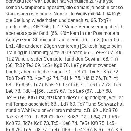
der Akku leer war. Lautier hat vermutlich zur Analyse
keinen Computer eingesetzt, die damals ja noch nicht so
stark waren wie heute. Nun sollte Weiß mit 64. Ld4 Kg8
die Stellung wiederholen und danach zu 65. Txg7+
greifen: 65…Kf8 ? 66. Tc7!? Meine Verbesserung, die ich
aber erst später fand. [66. Kf6= kam in der Post mortem
Analyse von Shirov und Lautier vor.] 66…Lg2! (oder 66…
Lh1. Alle anderen Zügen verlieren.) [Gukesh fragte beim
Training in Hamburg Mitte 2019 nach 66…Le8+? 67. Kf6
Tg2 ?und erst der Computer fand den Gewinn: 68. Th7
(68. Tc8? Te2 69. Lc5+ Kg8 70. Le7 gewinnt zwar den
Läufer, aber nicht die Partie: 70…g3 71. Txe8+ Kh7 72.
Td8 Txe7 73. Kxe7 g2 74. Td1 f4 75. Kf6 f3 76. Td7+=)
68…Kg8 69. Tg7+ Kh8 70. Te7 Lc6 71. Te6 Ld7 72. Td6
Le8 73. Td8+-] [66…Ld5? 67. Tc5 Le6 (67…Lb7 68.
Te5+-) 68. Kf6 Erst jetzt kann dieser Zug erfolgen, weil er
mit Tempo geschieht. 68…Ld7 69. Tc7 ?und Schwarz hat
nur die Wahl wie er verlieren möchte, z.B. 69…Ke8 70.
Ta7 Kd8 (70…Lc8?! 71. Te7+ Kd8?! 72. Lb6#) 71. Lb6+
Kc8 72. Tc7+ Kd8 73. Tc5+ Ke8 74. Te5+ Kf8 75. Lc5+
Kg8 76. Td5 Td3 77. Ld4+-] [66…Le4? 67. Kf6+-] 67. Kf6