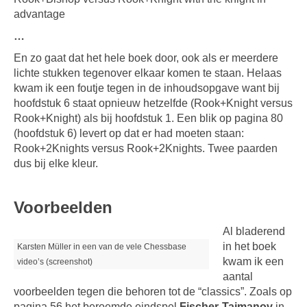
advantage
…
En zo gaat dat het hele boek door, ook als er meerdere
lichte stukken tegenover elkaar komen te staan. Helaas
kwam ik een foutje tegen in de inhoudsopgave want bij
hoofdstuk 6 staat opnieuw hetzelfde (Rook+Knight versus
Rook+Knight) als bij hoofdstuk 1. Een blik op pagina 80
(hoofdstuk 6) levert op dat er had moeten staan:
Rook+2Knights versus Rook+2Knights. Twee paarden
dus bij elke kleur.
Voorbeelden
Al bladerend
in het boek
Karsten Müller in een van de vele Chessbase
kwam ik een
video’s (screenshot)
aantal
voorbeelden tegen die behoren tot de “classics”. Zoals op
pagina 56 het beroemde eindspel
Fischer-Taimanov
in