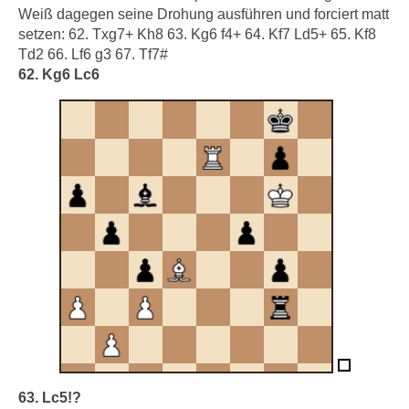
Weiß dagegen seine Drohung ausführen und forciert matt
setzen: 62. Txg7+ Kh8 63. Kg6 f4+ 64. Kf7 Ld5+ 65. Kf8
Td2 66. Lf6 g3 67. Tf7#
62. Kg6 Lc6
63. Lc5!?