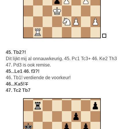
45. Tb2?!
Dit lijkt mij al onnauwkeurig. 45. Pc1 Tc3+ 46. Ke2 Th3
47. Pd3 is ook remise.
45...Le1 46. f3?!
46. Tb1! verdiende de voorkeur!
46...Ka5!∓
47. Tc2 Tb7