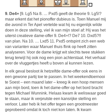
9. De4+
[9. Lg5 Na 8. … Pxd5 geeft de theorie 9. Lg5!?
maar erkent dat het pionoffer dubieus is. Toen Manuel mij
die avond in Ter Apel vertelde wat hij nu eigenlijk wilde
doen in deze stelling, viel ik van mijn stoel af: Hij was het
uiterst creatieve dame-offer 9. De4+!? De7 10. Dxd5?!!
van plan. Na 10. … Lxd5 11. Pxd5 ontspint zich een web
van varianten waar Manuel thuis flink op heeft zitten
analyseren. Voor de dame krijgt wit slechts twee stukken
terug terwijl hij ook nog een pion achterstaat. Het verhaal
over de vluggertjes heeft u boven al kunnen lezen.
In elk geval besloot ik hetzelfde dame-offer ook eens in
een gewone partij toe te passen. In het weekendtoernooi
te Soest – een maand later – kreeg ik een hoop mensen
aan mijn bord, toen ik het dame-offer op het bord bracht
tegen Michael Wunnink. Helaas kwam ik weliswaar goed
te staan, maar ik verprutste een kansrijke stelling en
verloor. Later heb ik het offer tegen een grootmeester
geprobeerd omdat ik toch niet kon laten. Ik kwam