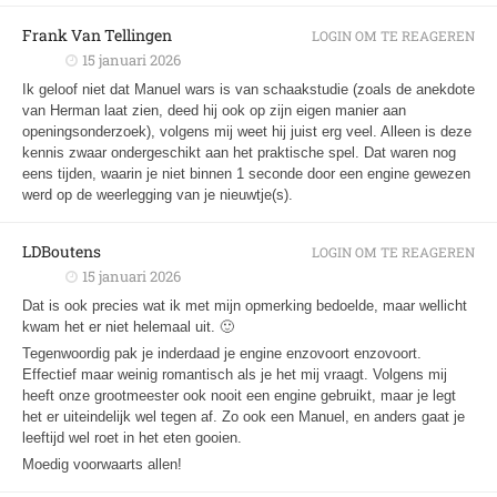
Frank Van Tellingen
LOGIN OM TE REAGEREN
15 januari 2026
Ik geloof niet dat Manuel wars is van schaakstudie (zoals de anekdote
van Herman laat zien, deed hij ook op zijn eigen manier aan
openingsonderzoek), volgens mij weet hij juist erg veel. Alleen is deze
kennis zwaar ondergeschikt aan het praktische spel. Dat waren nog
eens tijden, waarin je niet binnen 1 seconde door een engine gewezen
werd op de weerlegging van je nieuwtje(s).
LDBoutens
LOGIN OM TE REAGEREN
15 januari 2026
Dat is ook precies wat ik met mijn opmerking bedoelde, maar wellicht
kwam het er niet helemaal uit. 🙂
Tegenwoordig pak je inderdaad je engine enzovoort enzovoort.
Effectief maar weinig romantisch als je het mij vraagt. Volgens mij
heeft onze grootmeester ook nooit een engine gebruikt, maar je legt
het er uiteindelijk wel tegen af. Zo ook een Manuel, en anders gaat je
leeftijd wel roet in het eten gooien.
Moedig voorwaarts allen!