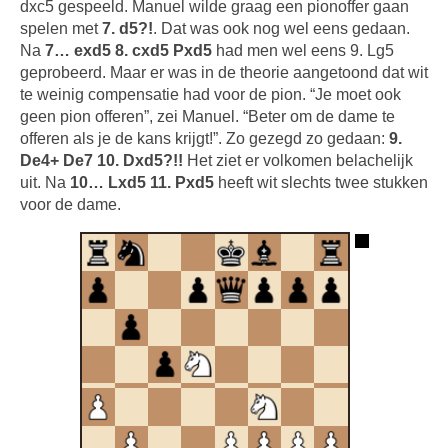
dxc5 gespeeld. Manuel wilde graag een pionoffer gaan
spelen met
7. d5?!
. Dat was ook nog wel eens gedaan.
Na
7… exd5 8. cxd5 Pxd5
had men wel eens 9. Lg5
geprobeerd. Maar er was in de theorie aangetoond dat wit
te weinig compensatie had voor de pion. “Je moet ook
geen pion offeren”, zei Manuel. “Beter om de dame te
offeren als je de kans krijgt!”. Zo gezegd zo gedaan:
9.
De4+ De7 10. Dxd5?!!
Het ziet er volkomen belachelijk
uit. Na
10… Lxd5 11. Pxd5
heeft wit slechts twee stukken
voor de dame.