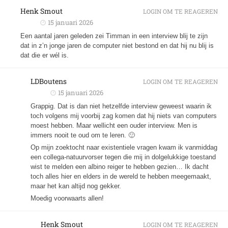
Henk Smout
LOGIN OM TE REAGEREN
15 januari 2026
Een aantal jaren geleden zei Timman in een interview blij te zijn
dat in z’n jonge jaren de computer niet bestond en dat hij nu blij is
dat die er wél is.
LDBoutens
LOGIN OM TE REAGEREN
15 januari 2026
Grappig. Dat is dan niet hetzelfde interview geweest waarin ik
toch volgens mij voorbij zag komen dat hij niets van computers
moest hebben. Maar wellicht een ouder interview. Men is
immers nooit te oud om te leren. 🙂
Op mijn zoektocht naar existentiele vragen kwam ik vanmiddag
een collega-natuurvorser tegen die mij in dolgelukkige toestand
wist te melden een albino reiger te hebben gezien… Ik dacht
toch alles hier en elders in de wereld te hebben meegemaakt,
maar het kan altijd nog gekker.
Moedig voorwaarts allen!
Henk Smout
LOGIN OM TE REAGEREN