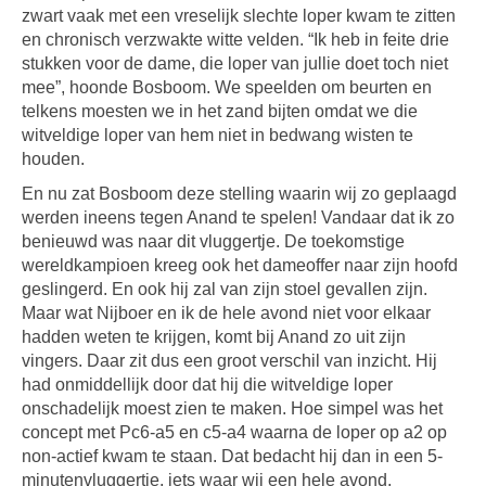
zwart vaak met een vreselijk slechte loper kwam te zitten
en chronisch verzwakte witte velden. “Ik heb in feite drie
stukken voor de dame, die loper van jullie doet toch niet
mee”, hoonde Bosboom. We speelden om beurten en
telkens moesten we in het zand bijten omdat we die
witveldige loper van hem niet in bedwang wisten te
houden.
En nu zat Bosboom deze stelling waarin wij zo geplaagd
werden ineens tegen Anand te spelen! Vandaar dat ik zo
benieuwd was naar dit vluggertje. De toekomstige
wereldkampioen kreeg ook het dameoffer naar zijn hoofd
geslingerd. En ook hij zal van zijn stoel gevallen zijn.
Maar wat Nijboer en ik de hele avond niet voor elkaar
hadden weten te krijgen, komt bij Anand zo uit zijn
vingers. Daar zit dus een groot verschil van inzicht. Hij
had onmiddellijk door dat hij die witveldige loper
onschadelijk moest zien te maken. Hoe simpel was het
concept met Pc6-a5 en c5-a4 waarna de loper op a2 op
non-actief kwam te staan. Dat bedacht hij dan in een 5-
minutenvluggertje, iets waar wij een hele avond,