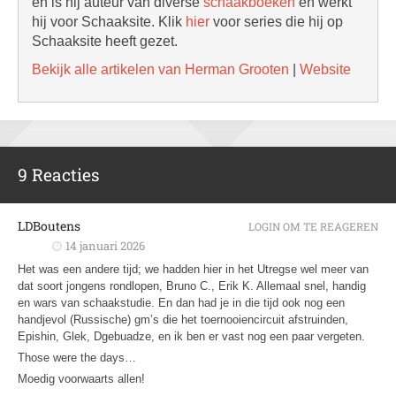
en is hij auteur van diverse
schaakboeken
en werkt
hij voor Schaaksite. Klik
hier
voor series die hij op
Schaaksite heeft gezet.
Bekijk alle artikelen van Herman Grooten
|
Website
9 Reacties
LDBoutens
LOGIN OM TE REAGEREN
14 januari 2026
Het was een andere tijd; we hadden hier in het Utregse wel meer van
dat soort jongens rondlopen, Bruno C., Erik K. Allemaal snel, handig
en wars van schaakstudie. En dan had je in die tijd ook nog een
handjevol (Russische) gm’s die het toernooiencircuit afstruinden,
Epishin, Glek, Dgebuadze, en ik ben er vast nog een paar vergeten.
Those were the days…
Moedig voorwaarts allen!