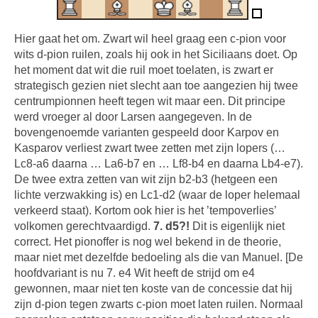
Hier gaat het om. Zwart wil heel graag een c-pion voor
wits d-pion ruilen, zoals hij ook in het Siciliaans doet. Op
het moment dat wit die ruil moet toelaten, is zwart er
strategisch gezien niet slecht aan toe aangezien hij twee
centrumpionnen heeft tegen wit maar een. Dit principe
werd vroeger al door Larsen aangegeven. In de
bovengenoemde varianten gespeeld door Karpov en
Kasparov verliest zwart twee zetten met zijn lopers (…
Lc8-a6 daarna … La6-b7 en … Lf8-b4 en daarna Lb4-e7).
De twee extra zetten van wit zijn b2-b3 (hetgeen een
lichte verzwakking is) en Lc1-d2 (waar de loper helemaal
verkeerd staat). Kortom ook hier is het ’tempoverlies’
volkomen gerechtvaardigd.
7. d5?!
Dit is eigenlijk niet
correct. Het pionoffer is nog wel bekend in de theorie,
maar niet met dezelfde bedoeling als die van Manuel. [De
hoofdvariant is nu 7. e4 Wit heeft de strijd om e4
gewonnen, maar niet ten koste van de concessie dat hij
zijn d-pion tegen zwarts c-pion moet laten ruilen. Normaal