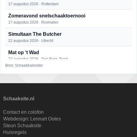
17 augustus 2026 · Rotterdam
Zomeravond snelschaaktoernooi
17 augustus 2026 · Rosmalen
Simultaan The Butcher
22 augustus 2026 · Utrecht
Mat op ‘t Wad
22 augustus 2026 · Den Burg, Texel
Bron: SchaakKalender
Open 6e Senioren-50+ Zomer-rapidschaaktoernooi
22 augustus 2026 · Udenhout, Gemeente Tilburg
2e Utrechts kroegloperstoernooi
23 augustus 2026 · Utrecht
Schaaksite.nl
Open Eemlandtoernooi 2026
Contact en colofon
25 augustus 2026 · Bunschoten-Spakenburg
Webdesign:
Lennart Ootes
Steun Schaaksite
Nazomervierkampentoernooi 2026
Huisregels
28 augustus 2026 · Assen