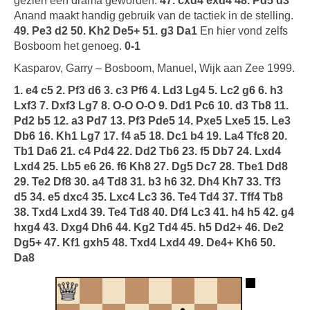
gezien een drama geworden.
47. cxd4 exd4 48. Pd5 d3
Anand maakt handig gebruik van de tactiek in de stelling.
49. Pe3 d2 50. Kh2 De5+ 51. g3 Da1
En hier vond zelfs
Bosboom het genoeg.
0-1
Kasparov, Garry – Bosboom, Manuel, Wijk aan Zee 1999.
1. e4 c5 2. Pf3 d6 3. c3 Pf6 4. Ld3 Lg4 5. Lc2 g6 6. h3
Lxf3 7. Dxf3 Lg7 8. O-O O-O 9. Dd1 Pc6 10. d3 Tb8 11.
Pd2 b5 12. a3 Pd7 13. Pf3 Pde5 14. Pxe5 Lxe5 15. Le3
Db6 16. Kh1 Lg7 17. f4 a5 18. Dc1 b4 19. La4 Tfc8 20.
Tb1 Da6 21. c4 Pd4 22. Dd2 Tb6 23. f5 Db7 24. Lxd4
Lxd4 25. Lb5 e6 26. f6 Kh8 27. Dg5 Dc7 28. Tbe1 Dd8
29. Te2 Df8 30. a4 Td8 31. b3 h6 32. Dh4 Kh7 33. Tf3
d5 34. e5 dxc4 35. Lxc4 Lc3 36. Te4 Td4 37. Tff4 Tb8
38. Txd4 Lxd4 39. Te4 Td8 40. Df4 Lc3 41. h4 h5 42. g4
hxg4 43. Dxg4 Dh6 44. Kg2 Td4 45. h5 Dd2+ 46. De2
Dg5+ 47. Kf1 gxh5 48. Txd4 Lxd4 49. De4+ Kh6 50.
Da8