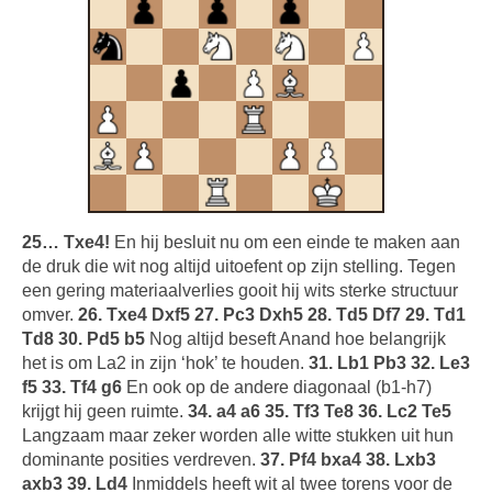
25… Txe4!
En hij besluit nu om een einde te maken aan
de druk die wit nog altijd uitoefent op zijn stelling. Tegen
een gering materiaalverlies gooit hij wits sterke structuur
omver.
26. Txe4 Dxf5 27. Pc3 Dxh5 28. Td5 Df7 29. Td1
Td8 30. Pd5 b5
Nog altijd beseft Anand hoe belangrijk
het is om La2 in zijn ‘hok’ te houden.
31. Lb1 Pb3 32. Le3
f5 33. Tf4 g6
En ook op de andere diagonaal (b1-h7)
krijgt hij geen ruimte.
34. a4 a6 35. Tf3 Te8 36. Lc2 Te5
Langzaam maar zeker worden alle witte stukken uit hun
dominante posities verdreven.
37. Pf4 bxa4 38. Lxb3
axb3 39. Ld4
Inmiddels heeft wit al twee torens voor de