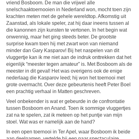
vriend Bosboom. De man die vrijwel alle
snelschaaktoernooien in Nederland won, mocht toen zijn
krachten meten met de gehele wereldtop. Afkomstig uit
Zaanstad, als lokale speler, zat hij daar ineens tussen al
die kanonnen zijn kunsten te vertonen. In het begin wat
onwennig, maar het ging steeds beter. De grootste
surprise kwam toen hij met zwart won van niemand
minder dan Gary Kasparov! Bij het naspelen van dit
vluggertje kan ik me niet aan de indruk onttrekken dat het
eigenlijk “meester tegen amateur” is. Met Bosboom als de
meester in dit geval! Het was overigens ook de enige
nederlaag die Kasparov leed; hij won het toernooi met
grote overmacht. Over deze gebeurtenis heeft Peter Boel
een prachtig verhaal in Matten geschreven.
Veel onbekender is wat er gebeurde in de confrontatie
tussen Bosboom en Anand. Toen ik sommige vluggertjes
zat na te spelen, zat ik meteen op het puntje van mijn
stoel. Wat was er namelijk aan de hand?
In een open toernooi in Ter Apel, waar Bosboom ik beide
aan deelnamen, vertelde hij een paar spectaculaire