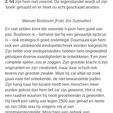
2. h4
zijn hem niet vreemd. De tegenstander wordt uit zijn
‘boek’ gehaald en er moet nu echt geschaakt worden.
Manuel Bosboom (Foto Jos Sutmuller)
En niet zelden komt die vreemde h-pion hem goed van
pas. Bosboom is – behalve dat hij een gevaarlijk tacticus
is – ook strategisch goed onderlegd. Daarnaast kan hem
ook een uitstekende eindspeltechniek worden toegedicht.
Zijn liefde voor eindspelstudies hebben hem ongetwijfeld
geholpen diverse vaardigheden te ontwikkelen. Een zeer
complete speler, zou je zeggen. Zijn grootste kracht is zijn
originaliteit en zijn creativiteit, maar daar schuilt ook
tevens zijn grootste zwakte. Want hij zal altijd op zoek
gaan naar het onbekende, de niet bewandelde paden.
Zijn hang naar het bizarre heeft hem misschien meer
punten gekost dan hem lief zal zijn geweest. Het is mij
een raadsel waarom hij nooit grootmeester is geworden.
Hij heeft een rating van tegen 2500 aan gehad en reeds
op zijn 18de was hij volgens mij al van
grootmeestersterkte. Misschien een gebrek aan