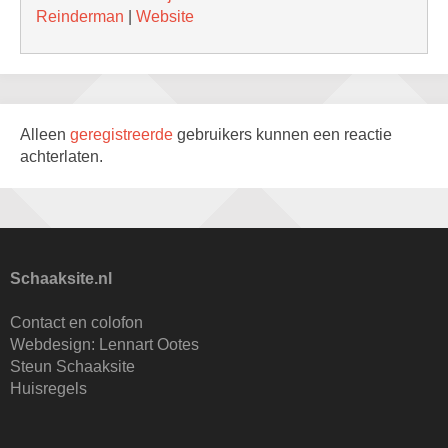
Reinderman
|
Website
Alleen
geregistreerde
gebruikers kunnen een reactie
achterlaten.
Schaaksite.nl
Contact en colofon
Webdesign:
Lennart Ootes
Steun Schaaksite
Huisregels