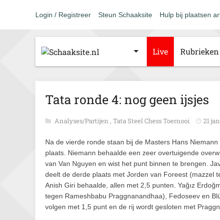
Login / Registreer
Steun Schaaksite
Hulp bij plaatsen ar
Live
Rubrieken
Tata ronde 4: nog geen ijsjes
Analyses/Partijen
,
Tata Steel Chess Toernooi
21 ja
Na de vierde ronde staan bij de Masters Hans Niemann
plaats. Niemann behaalde een zeer overtuigende overw
van Van Nguyen en wist het punt binnen te brengen. Ja
deelt de derde plaats met Jorden van Foreest (mazzel t
Anish Giri behaalde, allen met 2,5 punten. Yağız Erd
tegen Rameshbabu Praggnanandhaa), Fedoseev en Blüb
volgen met 1,5 punt en de rij wordt gesloten met Pragg