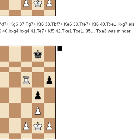
6.Tfxf7+ Kg6 37.Tg7+ Kf6 38.Tbf7+ Ke6 39.Tfe7+ Kf6 40.Txe1 Kxg7 als
e6 40.hxg4 hxg4 41.Te7+ Kf5 42.Txe1 Txe1.
35… Txa3
was minder