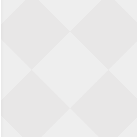
23 augustus 2026 · Utrecht
Open Eemlandtoernooi 2026
25 augustus 2026 · Bunschoten-Spakenburg
Nazomervierkampentoernooi 2026
28 augustus 2026 · Assen
KC Open
28 augustus 2026 · Haarlem
11e Goirles Weekend Kampioenschap
28 augustus 2026 · Goirle
Keisnel Schaaktoernooi
29 augustus 2026 · Amersfoort
Kroeg & Loper Leiden
30 augustus 2026 · Leiden
Open Schaakkampioenschap van
Arnhem
4 september 2026 · ARNHEM