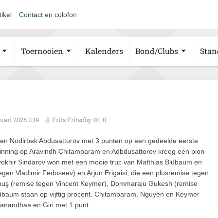
tikel
Contact en colofon
Toernooien
Kalenders
Bond/Clubs
Stan
nuari 2026 2:19
Frits Fritschy
0
 en Nodirbek Abdusattorov met 3 punten op een gedeelde eerste
inning op Aravindh Chitambaram en Adbdusattorov kreeg een pion
vokhir Sindarov won met een mooie truc van Matthias Blübaum en
egen Vladimir Fedoseev) en Arjun Erigaisi, die een plusremise tegen
oğmuş (remise tegen Vincent Keymer), Dommaraju Gukesh (remise
aum staan op vijftig procent. Chitambaram, Nguyen en Keymer
nanandhaa en Giri met 1 punt.