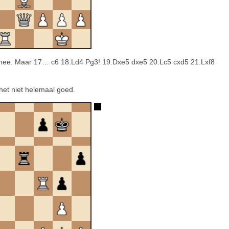
 mee. Maar 17… c6 18.Ld4 Pg3! 19.Dxe5 dxe5 20.Lc5 cxd5 21.Lxf8
 het niet helemaal goed.