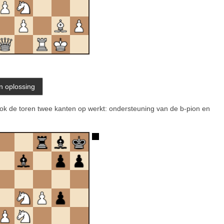
ok de toren twee kanten op werkt: ondersteuning van de b-pion en