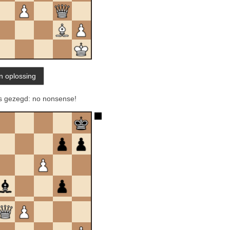
ls gezegd: no nonsense!