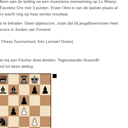
alleen aan de leiding na een moeizame overwinning op Lu Miaoyi,
ustino Oro met 3 punten. Erwin l’Ami is van de laatste plaats af
s wacht nog op haar eerste resultaat.
at te behalen. Geen ijsjesscore, zoals dat bij jeugdtoernooien heet.
score is Jorden van Foreest.
l Chess Tournament, foto Lennart Ootes)
t mij aan Fischer doet denken. Tegenstander Aravindh
d tot deze steling.