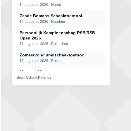
14 augustus 2026 · Hoorn
Zesde Bomans Schaaktoernooi
16 augustus 2026 · Haarlem
Persoonlijk Kampioenschap RSB/RSB
Open 2026
17 augustus 2026 · Rotterdam
Zomeravond snelschaaktoernooi
17 augustus 2026 · Rosmalen
Mat op ‘t Wad
Bron: SchaakKalender
22 augustus 2026 · Den Burg, Texel
Open 6e Senioren-50+ Zomer-
rapidschaaktoernooi
22 augustus 2026 · Udenhout, Gemeente Tilburg
Simultaan The Butcher
22 augustus 2026 · Utrecht
2e Utrechts kroegloperstoernooi