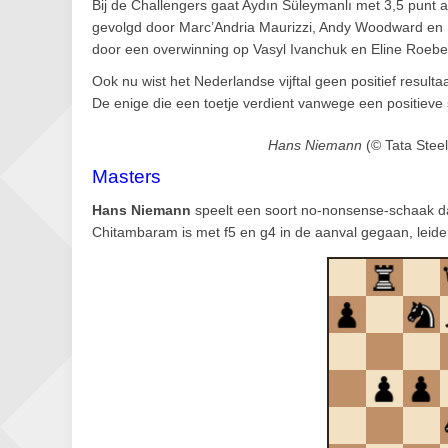
Bij de Challengers gaat Aydın Süleymanlı met 3,5 punt 
gevolgd door Marc’Andria Maurizzi, Andy Woodward en Fa
door een overwinning op Vasyl Ivanchuk en Eline Roeber
Ook nu wist het Nederlandse vijftal geen positief resulta
De enige die een toetje verdient vanwege een positieve 
Hans Niemann
(© Tata Stee
Masters
Hans Niemann
speelt een soort no-nonsense-schaak da
Chitambaram is met f5 en g4 in de aanval gegaan, leiden