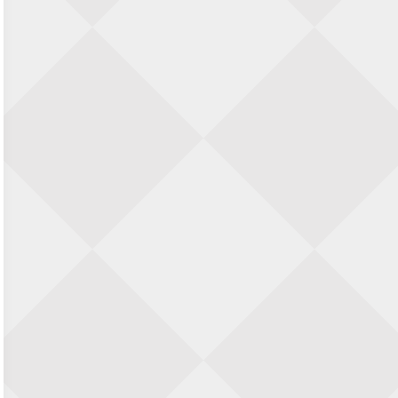
SIOK Rapid Schaaktoernooi
5 september 2026 · Oosterhout
Jan Schut Rapidtoernooi
5 september 2026 · Groningen
Kroeglopertoernooi Putten
5 september 2026 · Putten