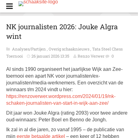
NK journalisten 2026: Jouke Algra
wint
Analyses/Partijen
,
Overig schaaknieuws
,
Tata Steel Chess
Toernooi
26 januari 2026 13:35
Renzo Verwer
0
Al sinds 1990 organiseert het jaarlijkse Wijk aan Zee-
toernooi een apart NK voor journalisten/ex-
journalisten/media-werknemers. Een overzicht van de
winnaars t/m 2024 vindt u hier:
https://renzoverwer.wordpress.com/2024/01/19/nk-
schaken-journalisten-van-start-in-wijk-aan-zee/
Dit jaar won Jouke Algra (rating 2093) voor twee andere
oud-winnaars: Peter Boel en Benno de Jongh.
Ik zal in al die jaren, zo vanaf 1995 – de publicatie van
mijn
eerste betaalde artikel
– een keer of 12 hebben