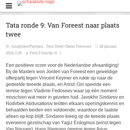
Tata ronde 9: Van Foreest naar plaats
twee
Analyses/Partijen
,
Tata Steel Chess Toernooi
28 januari
2026 2:35
Frits Fritschy
1
Een positieve score voor de Nederlandse afvaardiging!
Bij de Masters won Jorden van Foreest een geweldige
offerpartij tegen Vincent Keymer en rukte op naar de
gedeelde tweede plaats, en Anish Giri speelde een
remise tegen Vladimir Fedoseev waar op één moment
misschien wat meer in gezeten had. Javokhir Sindarov en
Nodirbek Abdusattorov testten elkaars openings­kennis en
behaalden beiden een voldoende, waardoor de laatste
alleen op kop blijft. Sindarov kreeg op de tweede plaats
eveneens gezelschap van Yagiz Erdogmus (winst tegen
Van Nguyen). Hans Niemann (remise tegen Arjun