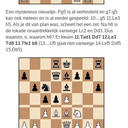
Een mysterieus nieuwtje. Pg5 is al verhinderd en g7-g5
kan ook meteen en is al eerder gespeeld: 10…g5 11.Le3
h5. Als je dit van plan was, scheelt het een zet. Na h6 is
de rokade onaantrekkelijk vanwege Lc2 en Dd3. Dus
waarom, o, waarom h6? Er kwam
11.Tad1 Dd7 12.Le3
Td8 13.Tfe1 b6
(13…Lf5 gaat niet vanwege 14.Lxf5 Dxf5
15.Db5)