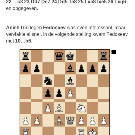
22… c3 23.Dd7 De7 24.Dd5 Te8 25.Lxe8 fxe5 26.Lxg6
en opgegeven.
Anish Giri
tegen
Fedoseev
was even interessant, maar
vervlakte al snel. In de volgende stelling kwam Fedoseev
met
10…h6
.