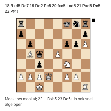
18.Rxd5 De7 19.Dd2 Pe5 20.fxe5 Lxd5 21.Pxd5 Dc5
22.Pf4!
Maakt het mooi af; 22… Dxb5 23.Dd6+ is ook snel
afgelopen.