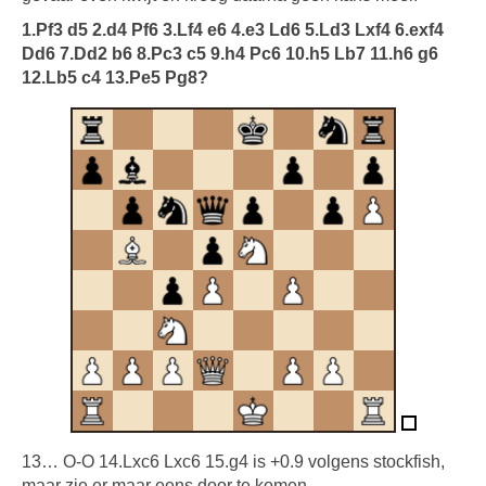
1.Pf3 d5 2.d4 Pf6 3.Lf4 e6 4.e3 Ld6 5.Ld3 Lxf4 6.exf4
Dd6 7.Dd2 b6 8.Pc3 c5 9.h4 Pc6 10.h5 Lb7 11.h6 g6
12.Lb5 c4 13.Pe5 Pg8?
13… O-O 14.Lxc6 Lxc6 15.g4 is +0.9 volgens stockfish,
maar zie er maar eens door te komen.