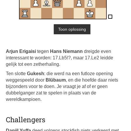
Arjun Erigaisi
tegen
Hans Niemann
dreigde even
interessant te worden: 17.Lb5!?, maar 17.Le2 leidde
gelijk tot een zetherhaling.
Ten slotte
Gukesh
: die werd na een futloze opening
weggespeeld door
Blübaum
, en die hoefde daar niets
bijzonders voor te doen. Je vraagt je af of er geen
dubbelganger zat te spelen in plaats van de
wereldkampioen.
Challengers
Daniil Yuffa
deed volgens stockfish niets verkeerd met