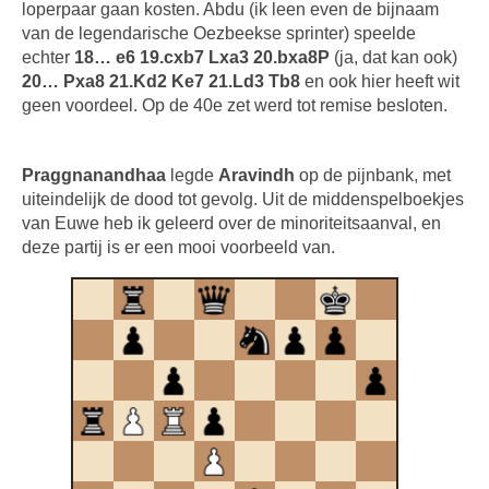
loperpaar gaan kosten. Abdu (ik leen even de bijnaam
van de legendarische Oezbeekse sprinter) speelde
echter
18… e6 19.cxb7 Lxa3 20.bxa8P
(ja, dat kan ook)
20… Pxa8 21.Kd2 Ke7 21.Ld3 Tb8
en ook hier heeft wit
geen voordeel. Op de 40e zet werd tot remise besloten.
Praggnanandhaa
legde
Aravindh
op de pijnbank, met
uiteindelijk de dood tot gevolg. Uit de middenspel­boekjes
van Euwe heb ik geleerd over de minoriteits­aanval, en
deze partij is er een mooi voorbeeld van.