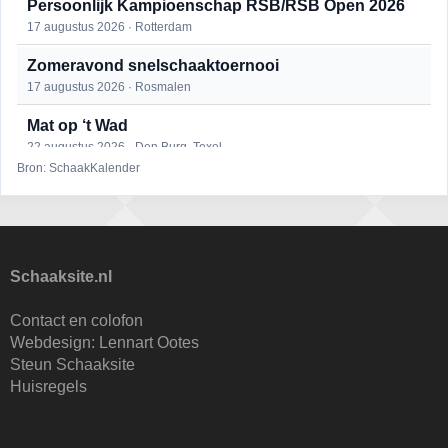
Persoonlijk Kampioenschap RSB/RSB Open 2026
17 augustus 2026 · Rotterdam
Zomeravond snelschaaktoernooi
17 augustus 2026 · Rosmalen
Mat op ‘t Wad
22 augustus 2026 · Den Burg, Texel
Bron: SchaakKalender
Open 6e Senioren-50+ Zomer-rapidschaaktoernooi
22 augustus 2026 · Udenhout, Gemeente Tilburg
Simultaan The Butcher
22 augustus 2026 · Utrecht
Schaaksite.nl
2e Utrechts kroegloperstoernooi
Contact en colofon
23 augustus 2026 · Utrecht
Webdesign:
Lennart Ootes
Steun Schaaksite
Open Eemlandtoernooi 2026
Huisregels
25 augustus 2026 · Bunschoten-Spakenburg
Nazomervierkampentoernooi 2026
28 augustus 2026 · Assen