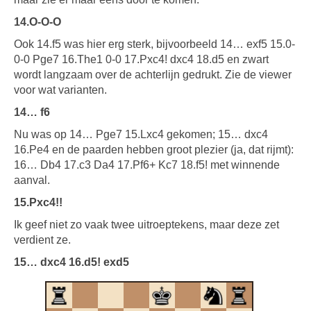
14.O-O-O
Ook 14.f5 was hier erg sterk, bijvoorbeeld 14… exf5 15.0-
0-0 Pge7 16.The1 0-0 17.Pxc4! dxc4 18.d5 en zwart
wordt langzaam over de achterlijn gedrukt. Zie de viewer
voor wat varianten.
14… f6
Nu was op 14… Pge7 15.Lxc4 gekomen; 15… dxc4
16.Pe4 en de paarden hebben groot plezier (ja, dat rijmt):
16… Db4 17.c3 Da4 17.Pf6+ Kc7 18.f5! met winnende
aanval.
15.Pxc4!!
Ik geef niet zo vaak twee uitroeptekens, maar deze zet
verdient ze.
15… dxc4 16.d5! exd5