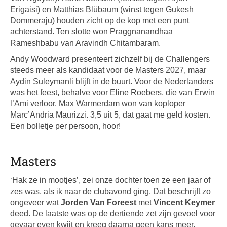
Erigaisi) en Matthias Blübaum (winst tegen Gukesh
Dommeraju) houden zicht op de kop met een punt
achterstand. Ten slotte won Praggnanandhaa
Rameshbabu van Aravindh Chitambaram.
Andy Woodward presenteert zichzelf bij de Challengers
steeds meer als kandidaat voor de Masters 2027, maar
Aydin Suleymanli blijft in de buurt. Voor de Nederlanders
was het feest, behalve voor Eline Roebers, die van Erwin
l’Ami verloor. Max Warmerdam won van koploper
Marc’Andria Maurizzi. 3,5 uit 5, dat gaat me geld kosten.
Een bolletje per persoon, hoor!
Masters
‘Hak ze in mootjes’, zei onze dochter toen ze een jaar of
zes was, als ik naar de clubavond ging. Dat beschrijft zo
ongeveer wat
Jorden Van Foreest
met
Vincent Keymer
deed. De laatste was op de dertiende zet zijn gevoel voor
gevaar even kwijt en kreeg daarna geen kans meer.