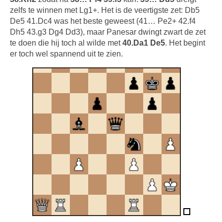
zelfs te winnen met Lg1+. Het is de veertigste zet: Db5
De5 41.Dc4 was het beste geweest (41… Pe2+ 42.f4
Dh5 43.g3 Dg4 Dd3), maar Panesar dwingt zwart de zet
te doen die hij toch al wilde met
40.Da1 De5
. Het begint
er toch wel spannend uit te zien.