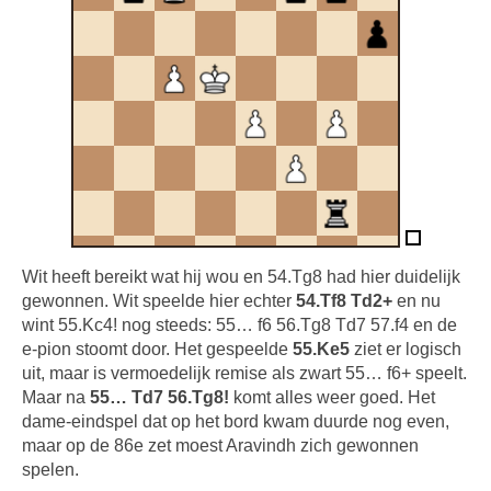
Wit heeft bereikt wat hij wou en 54.Tg8 had hier duidelijk
gewonnen. Wit speelde hier echter
54.Tf8 Td2+
en nu
wint 55.Kc4! nog steeds: 55… f6 56.Tg8 Td7 57.f4 en de
e-pion stoomt door. Het gespeelde
55.Ke5
ziet er logisch
uit, maar is vermoedelijk remise als zwart 55… f6+ speelt.
Maar na
55… Td7 56.Tg8!
komt alles weer goed. Het
dame-eindspel dat op het bord kwam duurde nog even,
maar op de 86e zet moest Aravindh zich gewonnen
spelen.