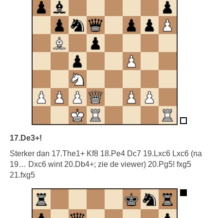
17.De3+!
Sterker dan 17.The1+ Kf8 18.Pe4 Dc7 19.Lxc6 Lxc6 (na
19… Dxc6 wint 20.Db4+; zie de viewer) 20.Pg5! fxg5
21.fxg5