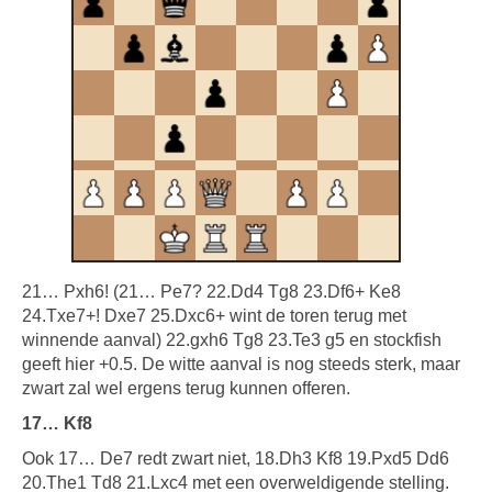
21… Pxh6! (21… Pe7? 22.Dd4 Tg8 23.Df6+ Ke8
24.Txe7+! Dxe7 25.Dxc6+ wint de toren terug met
winnende aanval) 22.gxh6 Tg8 23.Te3 g5 en stockfish
geeft hier +0.5. De witte aanval is nog steeds sterk, maar
zwart zal wel ergens terug kunnen offeren.
17… Kf8
Ook 17… De7 redt zwart niet, 18.Dh3 Kf8 19.Pxd5 Dd6
20.The1 Td8 21.Lxc4 met een overweldigende stelling.