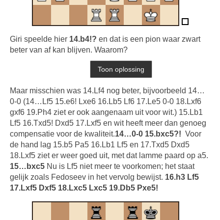
Giri speelde hier
14.b4!?
en dat is een pion waar zwart
beter van af kan blijven. Waarom?
Maar misschien was 14.Lf4 nog beter, bijvoorbeeld 14…
0-0 (14…Lf5 15.e6! Lxe6 16.Lb5 Lf6 17.Le5 0-0 18.Lxf6
gxf6 19.Ph4 ziet er ook aangenaam uit voor wit.) 15.Lb1
Lf5 16.Txd5! Dxd5 17.Lxf5 en wit heeft meer dan genoeg
compensatie voor de kwaliteit.
14…0-0 15.bxc5?!
Voor
de hand lag 15.b5 Pa5 16.Lb1 Lf5 en 17.Txd5 Dxd5
18.Lxf5 ziet er weer goed uit, met dat lamme paard op a5.
15…bxc5
Nu is Lf5 niet meer te voorkomen; het staat
gelijk zoals Fedoseev in het vervolg bewijst.
16.h3 Lf5
17.Lxf5 Dxf5 18.Lxc5 Lxc5 19.Db5 Pxe5!