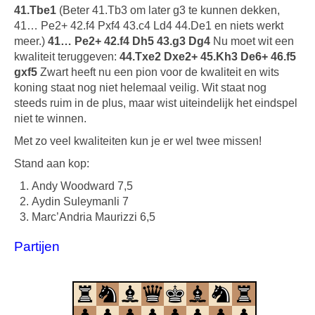
41.Tbe1
(Beter 41.Tb3 om later g3 te kunnen dekken,
41… Pe2+ 42.f4 Pxf4 43.c4 Ld4 44.De1 en niets werkt
meer.)
41… Pe2+ 42.f4 Dh5 43.g3 Dg4
Nu moet wit een
kwaliteit teruggeven:
44.Txe2 Dxe2+ 45.Kh3 De6+ 46.f5
gxf5
Zwart heeft nu een pion voor de kwaliteit en wits
koning staat nog niet helemaal veilig. Wit staat nog
steeds ruim in de plus, maar wist uiteindelijk het eindspel
niet te winnen.
Met zo veel kwaliteiten kun je er wel twee missen!
Stand aan kop:
Andy Woodward 7,5
Aydin Suleymanli 7
Marc’Andria Maurizzi 6,5
Partijen