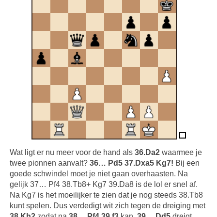
Wat ligt er nu meer voor de hand als
36.Da2
waarmee je
twee pionnen aanvalt?
36… Pd5 37.Dxa5 Kg7!
Bij een
goede schwindel moet je niet gaan overhaasten. Na
gelijk 37… Pf4 38.Tb8+ Kg7 39.Da8 is de lol er snel af.
Na Kg7 is het moeilijker te zien dat je nog steeds 38.Tb8
kunt spelen. Dus verdedigt wit zich tegen de dreiging met
38.Kh2
zodat na
38… Pf4 39.f3
kan.
39… Dd5
dreigt