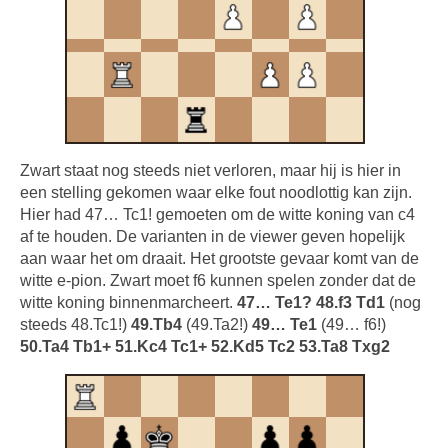
Zwart staat nog steeds niet verloren, maar hij is hier in
een stelling gekomen waar elke fout noodlottig kan zijn.
Hier had 47… Tc1! gemoeten om de witte koning van c4
af te houden. De varianten in de viewer geven hopelijk
aan waar het om draait. Het grootste gevaar komt van de
witte e-pion. Zwart moet f6 kunnen spelen zonder dat de
witte koning binnenmarcheert.
47… Te1? 48.f3 Td1
(nog
steeds 48.Tc1!)
49.Tb4
(49.Ta2!)
49… Te1
(49… f6!)
50.Ta4 Tb1+ 51.Kc4 Tc1+ 52.Kd5 Tc2 53.Ta8 Txg2