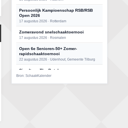
Persoonlijk Kampioenschap RSB/RSB
Open 2026
17 augustus 2026 · Rotterdam
Zomeravond snelschaaktoernooi
17 augustus 2026 · Rosmalen
Open 6e Senioren-50+ Zomer-
rapidschaaktoernooi
22 augustus 2026 · Udenhout, Gemeente Tilburg
Simultaan The Butcher
Bron: SchaakKalender
22 augustus 2026 · Utrecht
Mat op ‘t Wad
22 augustus 2026 · Den Burg, Texel
2e Utrechts kroegloperstoernooi
23 augustus 2026 · Utrecht
Open Eemlandtoernooi 2026
25 augustus 2026 · Bunschoten-Spakenburg