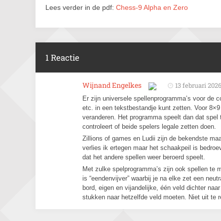
Lees verder in de pdf:
Chess-9 Alpha en Zero
1 Reactie
Wijnand Engelkes
13 februari 202
Er zijn universele spellenprogramma’s voor de c
etc. in een tekstbestandje kunt zetten. Voor 8×
veranderen. Het programma speelt dan dat spel te
controleert of beide spelers legale zetten doen.
Zillions of games en Ludii zijn de bekendste maa
verlies ik ertegen maar het schaakpeil is bedroe
dat het andere spellen weer beroerd speelt.
Met zulke spelprogramma’s zijn ook spellen te ma
is “eendenvijver” waarbij je na elke zet een neut
bord, eigen en vijandelijke, één veld dichter n
stukken naar hetzelfde veld moeten. Niet uit te