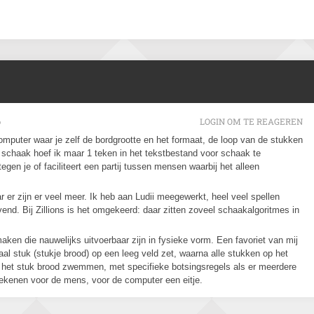
6
LOGIN OM TE REAGEREN
omputer waar je zelf de bordgrootte en het formaat, de loop van de stukken
9 schaak hoef ik maar 1 teken in het tekstbestand voor schaak te
gen je of faciliteert een partij tussen mensen waarbij het alleen
r er zijn er veel meer. Ik heb aan Ludii meegewerkt, heel veel spellen
vend. Bij Zillions is het omgekeerd: daar zitten zoveel schaakalgoritmes in
ken die nauwelijks uitvoerbaar zijn in fysieke vorm. Een favoriet van mij
raal stuk (stukje brood) op een leeg veld zet, waarna alle stukken op het
aar het stuk brood zwemmen, met specifieke botsingsregels als er meerdere
 rekenen voor de mens, voor de computer een eitje.