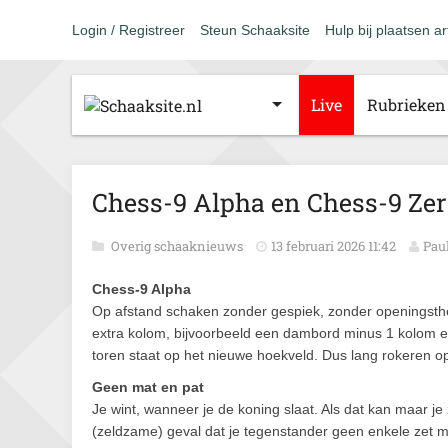
Login / Registreer
Steun Schaaksite
Hulp bij plaatsen ar
Live
Rubrieken
Chess-9 Alpha en Chess-9 Ze
Overig schaaknieuws
13 februari 2026 11:42
Pau
Chess-9 Alpha
Op afstand schaken zonder gespiek, zonder openingsthe
extra kolom, bijvoorbeeld een dambord minus 1 kolom en 
toren staat op het nieuwe hoekveld. Dus lang rokeren op
Geen mat en pat
Je wint, wanneer je de koning slaat. Als dat kan maar je
(zeldzame) geval dat je tegenstander geen enkele zet m