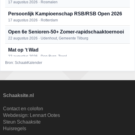
17 augustus 2026 · Rosmalen
Persoonlijk Kampioenschap RSB/RSB Open 2026
17 augustus 2026 · Rotterdam
Open 6e Senioren-50+ Zomer-rapidschaaktoernooi
22 augustus 2026 · Udenhout, Gemeente Tilburg
Mat op ‘t Wad
22 augustus 2026 · Den Burg, Texel
Bron: SchaakKalender
Simultaan The Butcher
22 augustus 2026 · Utrecht
2e Utrechts kroegloperstoernooi
23 augustus 2026 · Utrecht
Schaaksite.nl
Open Eemlandtoernooi 2026
Contact en colofon
25 augustus 2026 · Bunschoten-Spakenburg
Webdesign:
Lennart Ootes
Steun Schaaksite
Nazomervierkampentoernooi 2026
Huisregels
28 augustus 2026 · Assen