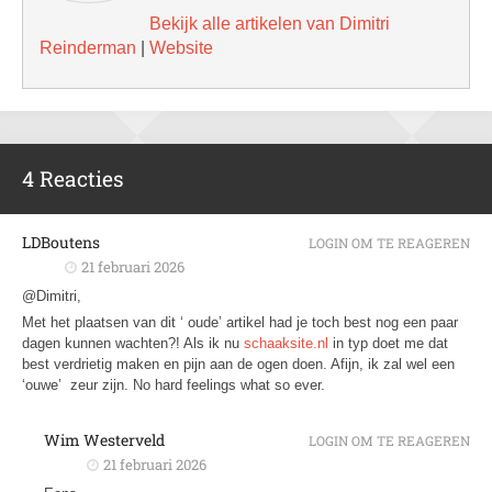
Bekijk alle artikelen van Dimitri
Reinderman
|
Website
4 Reacties
LDBoutens
LOGIN OM TE REAGEREN
21 februari 2026
@Dimitri,
Met het plaatsen van dit ‘ oude’ artikel had je toch best nog een paar
dagen kunnen wachten?! Als ik nu
schaaksite.nl
in typ doet me dat
best verdrietig maken en pijn aan de ogen doen. Afijn, ik zal wel een
‘ouwe’ zeur zijn. No hard feelings what so ever.
Wim Westerveld
LOGIN OM TE REAGEREN
21 februari 2026