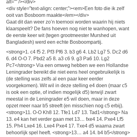
alt=”” /></div>
<div style=”text-align: center;”><em>Een foto die ik zelf
ooit van Bosboom maakte</em></div>
Gaat dit dan weer zo’n toernooi worden waarin hij niets
klaarspeelt? De fans hoeven nog niet te wanhopen, want
de eerste keer wit (tegen grootmeester Murshed uit
Bangladesh) werd een echte Bosboompartij.
<strong>1. c4 f5 2. Pf3 Pf6 3. b3 g6 4. Lb2 Lg7 5. Dc2 d6
6. d4 O-O 7. Pbd2 a5 8. a3 c6 9. g3 Pa6 10. Lg2
Pc7</strong> Via een omweg hebben we een Hollandse
Leningrader bereikt die niet eens heel ongebruikelijk is
(de stelling was zelfs al een paar keer eerder
voorgekomen). Wit wil in deze stelling e4 doen (maar c5
is ook een optie, of indien mogelijk d5) terwijl zwart
meestal in de Leningrader e5 wil doen, maar in deze
opzet meer naar b5 streeft (en misschien nog c5 erbij).
<strong>11. O-O Kh8 12. Tfe1 Ld7 13. Tad1</strong> Na
13. e4 kan het verder gaan met 13… fxe4 14. Pxe4 Lf5
15. Ph4 Lxe4 16. Lxe4 Pxe4 17. Txe4 d5 waarna zwart
behoorlijk spel heeft. <strong>13… a4 14. b4 b5</strong>