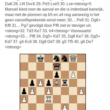
Da6 28. Lf4 Dxc6 29. Pe5 Lxe5 30. Lxe</strong>5
Manuel kiest voor de aanval en die is inderdaad kansrijk,
maar met de pionnen op b5 en a4 nog aanwezig is het
geen vanzelfsprekende winst meer. 30… Pe8 31. Dg6+
Kf8 31… Pg7 gevolgd door Pf8 ziet er steviger uit.
<strong>32. Td3 Ke7 33. h4</strong> Voorwaarts!
<strong>33… Pf8 34. Dg5+ Kd7 35. Dg8 Ke7 36. Dg5+
Kd7 37. g4 Kc8 38. Dg8 Dd7 39. g5 Tf5 40. g6 De7
</strong>