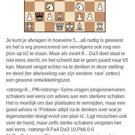
Je kunt je afvragen in hoeverre 5…a6 nuttig is geweest
en het is erg provocerend om vervolgens ook nog een
pion op b2 te slaan. Maar als zwart 8…Da3 doet staat ie
niet eens slecht, en het scheelt dat er geen paard naar b5
kan. Manuel vergat echter na te denken in deze stelling
en deed (ter afwisseling van zijn eerdere ‘rare’ zetten)
een gewone ontwikkelingszet.
<strong>8…Pf6</strong> Soms vragen jonge/onervaren
schakers wel eens om advies aan een sterkere schaker.
Het is moeilijk om dan platitudes te vermijden, maar een
goed advies is ‘Probeer altijd na te denken over wat je
tegenstander dreigt en/of van plan is’. Ligt misschien ook
voor de hand, maar zelfs sterke schakers vergeten het
wel eens. <strong>9.Pa4 Da3 10.Pb6 0-0