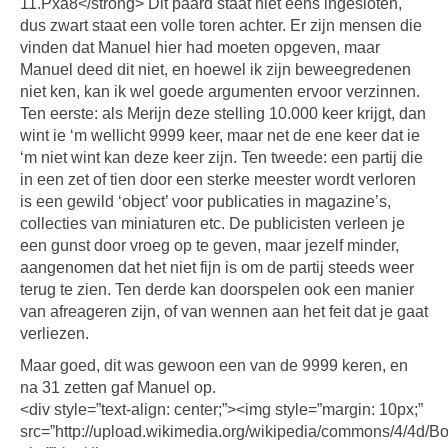
11.Pxa8</strong> Dit paard staat niet eens ingesloten,
dus zwart staat een volle toren achter. Er zijn mensen die
vinden dat Manuel hier had moeten opgeven, maar
Manuel deed dit niet, en hoewel ik zijn beweegredenen
niet ken, kan ik wel goede argumenten ervoor verzinnen.
Ten eerste: als Merijn deze stelling 10.000 keer krijgt, dan
wint ie ‘m wellicht 9999 keer, maar net de ene keer dat ie
‘m niet wint kan deze keer zijn. Ten tweede: een partij die
in een zet of tien door een sterke meester wordt verloren
is een gewild ‘object’ voor publicaties in magazine’s,
collecties van miniaturen etc. De publicisten verleen je
een gunst door vroeg op te geven, maar jezelf minder,
aangenomen dat het niet fijn is om de partij steeds weer
terug te zien. Ten derde kan doorspelen ook een manier
van afreageren zijn, of van wennen aan het feit dat je gaat
verliezen.
Maar goed, dit was gewoon een van de 9999 keren, en
na 31 zetten gaf Manuel op.
<div style=”text-align: center;”><img style=”margin: 10px;”
src=”http://upload.wikimedia.org/wikipedia/commons/4/4d/B