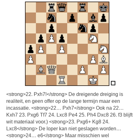
<strong>22. Pxh7!</strong> De dreigende dreiging is
realiteit, en geen offer op de lange termijn maar een
incassatie. <strong>22… Pxh7</strong> Ook na 22…
Kxh7 23. Pxg6 Tf7 24. Lxc8 Pe4 25. Ph4 Dxc8 26. f3 blijft
wit materiaal voor.) <strong>23. Pxg6+ Kg8 24.
Lxc8</strong> De loper kan niet geslagen worden…
<strong>24… e6</strong> Maar misschien wel