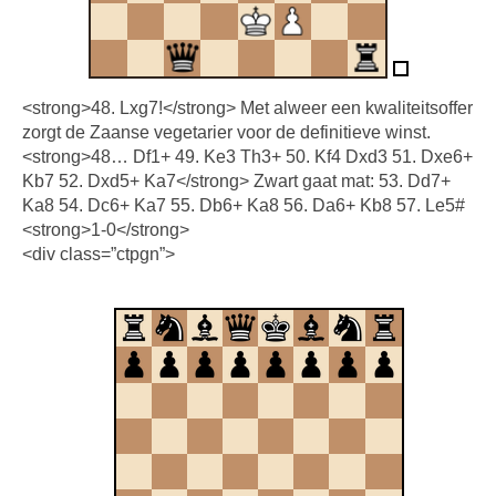
<strong>48. Lxg7!</strong> Met alweer een kwaliteitsoffer
zorgt de Zaanse vegetarier voor de definitieve winst.
<strong>48… Df1+ 49. Ke3 Th3+ 50. Kf4 Dxd3 51. Dxe6+
Kb7 52. Dxd5+ Ka7</strong> Zwart gaat mat: 53. Dd7+
Ka8 54. Dc6+ Ka7 55. Db6+ Ka8 56. Da6+ Kb8 57. Le5#
<strong>1-0</strong>
<div class=”ctpgn”>