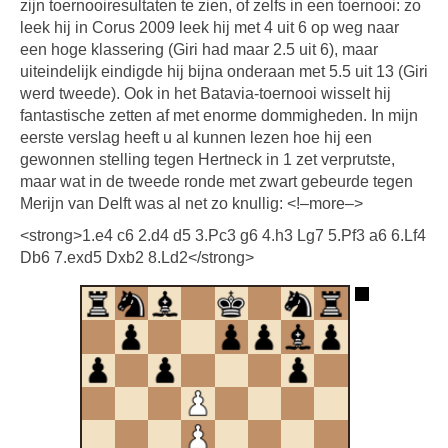
zijn toernooiresultaten te zien, of zelfs in een toernooi: zo
leek hij in Corus 2009 leek hij met 4 uit 6 op weg naar
een hoge klassering (Giri had maar 2.5 uit 6), maar
uiteindelijk eindigde hij bijna onderaan met 5.5 uit 13 (Giri
werd tweede). Ook in het Batavia-toernooi wisselt hij
fantastische zetten af met enorme dommigheden. In mijn
eerste verslag heeft u al kunnen lezen hoe hij een
gewonnen stelling tegen Hertneck in 1 zet verprutste,
maar wat in de tweede ronde met zwart gebeurde tegen
Merijn van Delft was al net zo knullig: <!–more–>
<strong>1.e4 c6 2.d4 d5 3.Pc3 g6 4.h3 Lg7 5.Pf3 a6 6.Lf4
Db6 7.exd5 Dxb2 8.Ld2</strong>