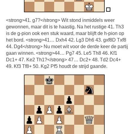
<strong>41. g7?</strong> Wit stond inmiddels weer
gewonnen, maar dit is te haastig. Na het rustige 41. Th3
is de g-pion ook een stuk waard, maar blijft de h-pion op
het bord. <strong>41… Dxh4 42. Lg3 Dh6 43. gxf8D Txf8
44. Dg4</strong> Nu moet wit voor de derde keer de partij
gaan winnen. <strong>44… Pg7 45. Le5 Th8 46. Kf1
Dc1+ 47. Ke2 Th1?</strong> 47… Dc2+ 48. Td2 Dc4+
49. Kf3 Tf8+ 50. Kg2 Pf5 houdt de strijd gaande.