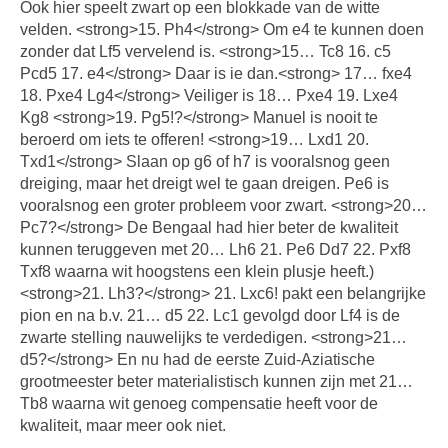
Ook hier speelt zwart op een blokkade van de witte
velden. <strong>15. Ph4</strong> Om e4 te kunnen doen
zonder dat Lf5 vervelend is. <strong>15… Tc8 16. c5
Pcd5 17. e4</strong> Daar is ie dan.<strong> 17… fxe4
18. Pxe4 Lg4</strong> Veiliger is 18… Pxe4 19. Lxe4
Kg8 <strong>19. Pg5!?</strong> Manuel is nooit te
beroerd om iets te offeren! <strong>19… Lxd1 20.
Txd1</strong> Slaan op g6 of h7 is vooralsnog geen
dreiging, maar het dreigt wel te gaan dreigen. Pe6 is
vooralsnog een groter probleem voor zwart. <strong>20…
Pc7?</strong> De Bengaal had hier beter de kwaliteit
kunnen teruggeven met 20… Lh6 21. Pe6 Dd7 22. Pxf8
Txf8 waarna wit hoogstens een klein plusje heeft.)
<strong>21. Lh3?</strong> 21. Lxc6! pakt een belangrijke
pion en na b.v. 21… d5 22. Lc1 gevolgd door Lf4 is de
zwarte stelling nauwelijks te verdedigen. <strong>21…
d5?</strong> En nu had de eerste Zuid-Aziatische
grootmeester beter materialistisch kunnen zijn met 21…
Tb8 waarna wit genoeg compensatie heeft voor de
kwaliteit, maar meer ook niet.