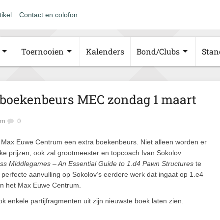
tikel
Contact en colofon
Toernooien
Kalenders
Bond/Clubs
Stan
p boekenbeurs MEC zondag 1 maart
um
0
t Max Euwe Centrum een extra boekenbeurs. Niet alleen worden er
 prijzen, ook zal grootmeester en topcoach Ivan Sokolov
ss Middlegames – An Essential Guide to 1.d4 Pawn Structures
te
 perfecte aanvulling op Sokolov’s eerdere werk dat ingaat op 1.e4
van het Max Euwe Centrum.
 enkele partijfragmenten uit zijn nieuwste boek laten zien.