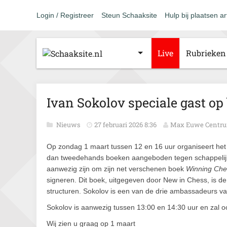
Login / Registreer
Steun Schaaksite
Hulp bij plaatsen ar
Live
Rubrieken
Ivan Sokolov speciale gast o
Nieuws
27 februari 2026 8:36
Max Euwe Centr
Op zondag 1 maart tussen 12 en 16 uur organiseert he
dan tweedehands boeken aangeboden tegen schappelijke
aanwezig zijn om zijn net verschenen boek
Winning Che
signeren. Dit boek, uitgegeven door New in Chess, is de
structuren. Sokolov is een van de drie ambassadeurs 
Sokolov is aanwezig tussen 13:00 en 14:30 uur en zal ook
Wij zien u graag op 1 maart