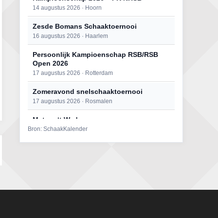
14 augustus 2026 · Hoorn
Zesde Bomans Schaaktoernooi
16 augustus 2026 · Haarlem
Persoonlijk Kampioenschap RSB/RSB
Open 2026
17 augustus 2026 · Rotterdam
Zomeravond snelschaaktoernooi
17 augustus 2026 · Rosmalen
Mat op ‘t Wad
Bron: SchaakKalender
22 augustus 2026 · Den Burg, Texel
Open 6e Senioren-50+ Zomer-
rapidschaaktoernooi
22 augustus 2026 · Udenhout, Gemeente Tilburg
Simultaan The Butcher
22 augustus 2026 · Utrecht
2e Utrechts kroegloperstoernooi