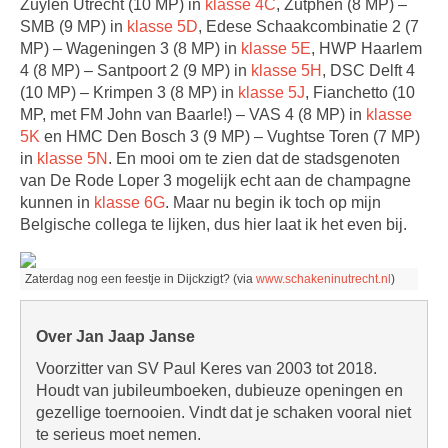
Zuylen Utrecht (10 MP) in
klasse 4C
, Zutphen (8 MP) –
SMB (9 MP) in
klasse 5D
, Edese Schaakcombinatie 2 (7
MP) – Wageningen 3 (8 MP) in
klasse 5E
, HWP Haarlem
4 (8 MP) – Santpoort 2 (9 MP) in
klasse 5H
, DSC Delft 4
(10 MP) – Krimpen 3 (8 MP) in
klasse 5J
, Fianchetto (10
MP, met FM John van Baarle!) – VAS 4 (8 MP) in
klasse
5K
en HMC Den Bosch 3 (9 MP) – Vughtse Toren (7 MP)
in
klasse 5N
. En mooi om te zien dat de stadsgenoten
van De Rode Loper 3 mogelijk echt aan de champagne
kunnen in
klasse 6G
. Maar nu begin ik toch op mijn
Belgische collega te lijken, dus hier laat ik het even bij.
Zaterdag nog een feestje in Dijckzigt? (via
www.schakeninutrecht.nl
)
Over Jan Jaap Janse
Voorzitter van SV Paul Keres van 2003 tot 2018.
Houdt van jubileumboeken, dubieuze openingen en
gezellige toernooien. Vindt dat je schaken vooral niet
te serieus moet nemen.