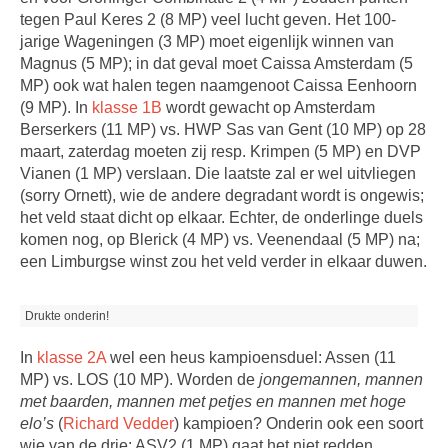
tegen Paul Keres 2 (8 MP) veel lucht geven. Het 100-
jarige Wageningen (3 MP) moet eigenlijk winnen van
Magnus (5 MP); in dat geval moet Caissa Amsterdam (5
MP) ook wat halen tegen naamgenoot Caissa Eenhoorn
(9 MP). In
klasse 1B
wordt gewacht op Amsterdam
Berserkers (11 MP) vs. HWP Sas van Gent (10 MP) op 28
maart, zaterdag moeten zij resp. Krimpen (5 MP) en DVP
Vianen (1 MP) verslaan. Die laatste zal er wel uitvliegen
(sorry Ornett), wie de andere degradant wordt is ongewis;
het veld staat dicht op elkaar. Echter, de onderlinge duels
komen nog, op Blerick (4 MP) vs. Veenendaal (5 MP) na;
een Limburgse winst zou het veld verder in elkaar duwen.
Drukte onderin!
In
klasse 2A
wel een heus kampioensduel: Assen (11
MP) vs. LOS (10 MP). Worden de
jongemannen, mannen
met baarden, mannen met petjes en mannen met hoge
elo’s
(
Richard Vedder
) kampioen? Onderin ook een soort
wie van de drie: ASV2 (1 MP) gaat het niet redden,