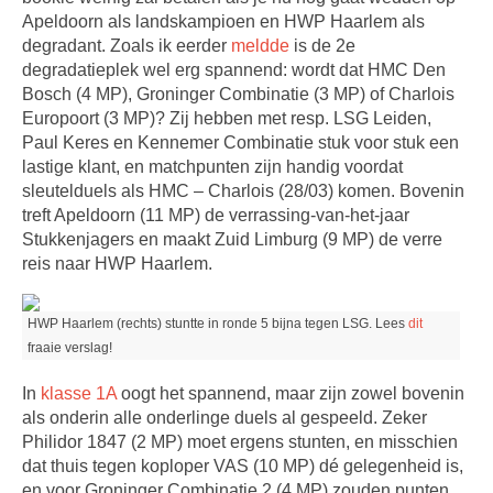
Apeldoorn als landskampioen en HWP Haarlem als
degradant. Zoals ik eerder
meldde
is de 2e
degradatieplek wel erg spannend: wordt dat HMC Den
Bosch (4 MP), Groninger Combinatie (3 MP) of Charlois
Europoort (3 MP)? Zij hebben met resp. LSG Leiden,
Paul Keres en Kennemer Combinatie stuk voor stuk een
lastige klant, en matchpunten zijn handig voordat
sleutelduels als HMC – Charlois (28/03) komen. Bovenin
treft Apeldoorn (11 MP) de verrassing-van-het-jaar
Stukkenjagers en maakt Zuid Limburg (9 MP) de verre
reis naar HWP Haarlem.
HWP Haarlem (rechts) stuntte in ronde 5 bijna tegen LSG. Lees
dit
fraaie verslag!
In
klasse 1A
oogt het spannend, maar zijn zowel bovenin
als onderin alle onderlinge duels al gespeeld. Zeker
Philidor 1847 (2 MP) moet ergens stunten, en misschien
dat thuis tegen koploper VAS (10 MP) dé gelegenheid is,
en voor Groninger Combinatie 2 (4 MP) zouden punten