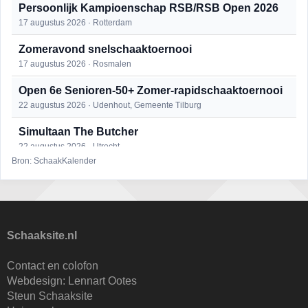
Persoonlijk Kampioenschap RSB/RSB Open 2026
17 augustus 2026 · Rotterdam
Zomeravond snelschaaktoernooi
17 augustus 2026 · Rosmalen
Open 6e Senioren-50+ Zomer-rapidschaaktoernooi
22 augustus 2026 · Udenhout, Gemeente Tilburg
Simultaan The Butcher
22 augustus 2026 · Utrecht
Bron: SchaakKalender
Mat op ‘t Wad
22 augustus 2026 · Den Burg, Texel
2e Utrechts kroegloperstoernooi
23 augustus 2026 · Utrecht
Schaaksite.nl
Open Eemlandtoernooi 2026
Contact en colofon
25 augustus 2026 · Bunschoten-Spakenburg
Webdesign:
Lennart Ootes
Steun Schaaksite
Nazomervierkampentoernooi 2026