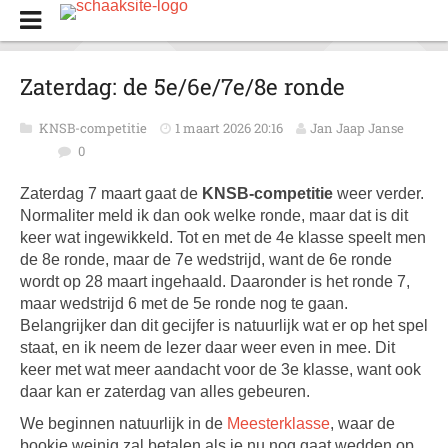
Zaterdag: de 5e/6e/7e/8e ronde
KNSB-competitie
1 maart 2026 20:16
Jan Jaap Janse
0
Zaterdag 7 maart gaat de
KNSB-competitie
weer verder.
Normaliter meld ik dan ook welke ronde, maar dat is dit
keer wat ingewikkeld. Tot en met de 4e klasse speelt men
de 8e ronde, maar de 7e wedstrijd, want de 6e ronde
wordt op 28 maart ingehaald. Daaronder is het ronde 7,
maar wedstrijd 6 met de 5e ronde nog te gaan.
Belangrijker dan dit gecijfer is natuurlijk wat er op het spel
staat, en ik neem de lezer daar weer even in mee. Dit
keer met wat meer aandacht voor de 3e klasse, want ook
daar kan er zaterdag van alles gebeuren.
We beginnen natuurlijk in de
Meesterklasse
, waar de
bookie weinig zal betalen als je nu nog gaat wedden op