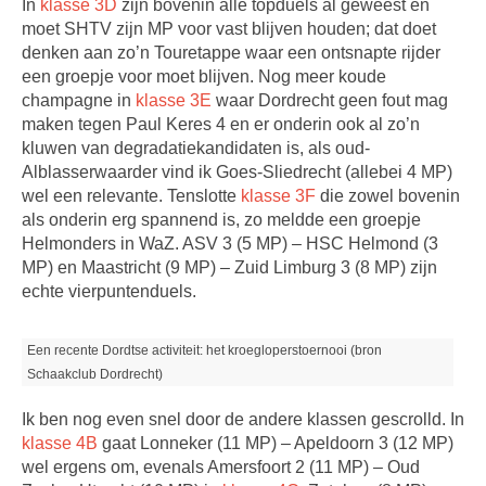
In
klasse 3D
zijn bovenin alle topduels al geweest en
moet SHTV zijn MP voor vast blijven houden; dat doet
denken aan zo’n Touretappe waar een ontsnapte rijder
een groepje voor moet blijven. Nog meer koude
champagne in
klasse 3E
waar Dordrecht geen fout mag
maken tegen Paul Keres 4 en er onderin ook al zo’n
kluwen van degradatiekandidaten is, als oud-
Alblasserwaarder vind ik Goes-Sliedrecht (allebei 4 MP)
wel een relevante. Tenslotte
klasse 3F
die zowel bovenin
als onderin erg spannend is, zo meldde een groepje
Helmonders in WaZ. ASV 3 (5 MP) – HSC Helmond (3
MP) en Maastricht (9 MP) – Zuid Limburg 3 (8 MP) zijn
echte vierpuntenduels.
Een recente Dordtse activiteit: het kroegloperstoernooi (bron
Schaakclub Dordrecht)
Ik ben nog even snel door de andere klassen gescrolld. In
klasse 4B
gaat Lonneker (11 MP) – Apeldoorn 3 (12 MP)
wel ergens om, evenals Amersfoort 2 (11 MP) – Oud