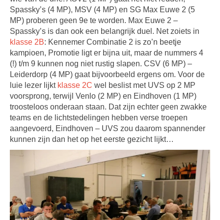
Spassky’s (4 MP), MSV (4 MP) en SG Max Euwe 2 (5
MP) proberen geen 9e te worden. Max Euwe 2 –
Spassky’s is dan ook een belangrijk duel. Net zoiets in
klasse 2B
: Kennemer Combinatie 2 is zo’n beetje
kampioen, Promotie ligt er bijna uit, maar de nummers 4
(!) t/m 9 kunnen nog niet rustig slapen. CSV (6 MP) –
Leiderdorp (4 MP) gaat bijvoorbeeld ergens om. Voor de
luie lezer lijkt
klasse 2C
wel beslist met UVS op 2 MP
voorsprong, terwijl Venlo (2 MP) en Eindhoven (1 MP)
troosteloos onderaan staan. Dat zijn echter geen zwakke
teams en de lichtstedelingen hebben verse troepen
aangevoerd, Eindhoven – UVS zou daarom spannender
kunnen zijn dan het op het eerste gezicht lijkt…