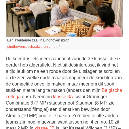
Een afleidende zaal in Eindhoven (bron:
eindhovenseschaakvereniging.nl
)
Dit keer dus iets meer aandacht voor de 3e klasse, die ik
eerder heb afgeraffeld. Niet uit desinteresse, ik vind het
altijd leuk om na een ronde door de uitslagen te scrollen
en te zien welke oude maatjes nog meer de krochten van
de competitie onveilig maken, maar meer om dit soort
stukken niet te lang te maken (anders dan mijn
Belgische
collega
dus). Neem nu
klasse 3A
, waar Groninger
Combinatie 3 (7 MP) stadsgenoot Staunton (8 MP, zie
onderstaand filmpje!) een dienst kan bewijzen door
Almelo (10 MP) pootje te haken. Zo’n beetje alle andere
teams zijn nog in gevaar, want tussen no. 4 en no. 10 zit
maar 2 MP. In
klasse 3B
is Het Kasteel Wijchen (3 MP) –