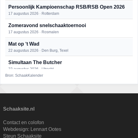
Persoonlijk Kampioenschap RSB/RSB Open 2026
17 augustus 2026 · Rotterdam
Zomeravond snelschaaktoernooi
17 augustus 2026 · Rosmalen
Mat op ‘t Wad
22 augustus 2026 · Den Burg, Texel
Simultaan The Butcher
22 augustus 2026 · Utrecht
Bron: SchaakKalender
Open 6e Senioren-50+ Zomer-rapidschaaktoernooi
22 augustus 2026 · Udenhout, Gemeente Tilburg
2e Utrechts kroegloperstoernooi
23 augustus 2026 · Utrecht
Schaaksite.nl
Open Eemlandtoernooi 2026
Contact en colofon
25 augustus 2026 · Bunschoten-Spakenburg
Webdesign:
Lennart Ootes
Steun Schaaksite
Nazomervierkampentoernooi 2026