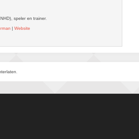
 NHD), speler en trainer.
derman
|
Website
terlaten.