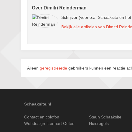
Over Dimitri Reinderman
Schrijver (voor o.a. Schaaksite en het
Bekijk alle artikelen van Dimitri Rein
Alleen
geregistreerde
gebruikers kunnen een reactie ach
Schaaksite.nl
Contact en colofon
Steun Schaaksite
Webdesign:
Lennart Ootes
Huisregels