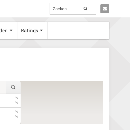
den
Ratings