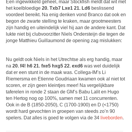
Een ingewikkeld geheel, maar Stockfish meldt dat wit met
het koelbloedige
20. Txb7 Lxe1 21. Ld6
beslissend
voordeel bereikt. Na enig denken vond Branco dat ook en
begon de zwarte stelling te kraken, maar groot­meesters
zijn handig en uiteindelijk viel hij aan de andere kant. Dat
lukte niet bij club­voorzitter Niels Ondersteijn die tegen de
jonge Matthieu Guillaumond de opening zag mislukken:
Nu geldt ook Niels in het Utrechtse als erg handig, maar
na
20. f4! h6 21. fxe5 hxg5 22. exd6
was wel duidelijk
dat er een stunt in de maak was. Collega-IM’s Li
Riemersma en Etienne Goudriaan kwamen ook al niet tot
scoren, er zijn geen kleintjes meer! Na vergelijkbare
taferelen in ronde 2 staan de GM’s Babu Lalit en Hugo
ten Hertog nog op 100%, samen met 11 concurrenten.
Ook in de B (1850-2050), C (1700-1900) en D (<1750)
wordt hard gevochten in groepen van steeds zo’n 90
spelers. Dat alles is goed te volgen via de 34
liveborden
.