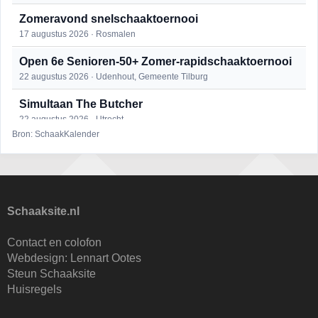
Zomeravond snelschaaktoernooi
17 augustus 2026 · Rosmalen
Open 6e Senioren-50+ Zomer-rapidschaaktoernooi
22 augustus 2026 · Udenhout, Gemeente Tilburg
Simultaan The Butcher
22 augustus 2026 · Utrecht
Bron: SchaakKalender
Mat op ‘t Wad
22 augustus 2026 · Den Burg, Texel
2e Utrechts kroegloperstoernooi
23 augustus 2026 · Utrecht
Schaaksite.nl
Open Eemlandtoernooi 2026
Contact en colofon
25 augustus 2026 · Bunschoten-Spakenburg
Webdesign:
Lennart Ootes
Steun Schaaksite
Nazomervierkampentoernooi 2026
Huisregels
28 augustus 2026 · Assen
KC Open