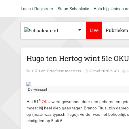
Login / Registreer
Steun Schaaksite
Hulp bij plaatsen ar
Live
Rubrieken
Hugo ten Hertog wint 51e OKU
OKU en Utrechtse meesters
18 mei 2026 21:40
J
De winnaar!
e
Het 51
OKU
werd gewonnen door een geboren en getoge
moest hij heel diep gaan tegen Branco Titus, zijn dame
op (maar was typisch Hugo), verder was het behoorlijk 
eindigden op 5 uit 6.