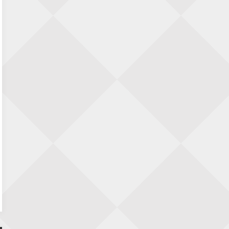
SIOK Rapid Schaaktoernooi
5 september 2026 · Oosterhout
Jan Schut Rapidtoernooi
5 september 2026 · Groningen
Kroeglopertoernooi Putten
5 september 2026 · Putten