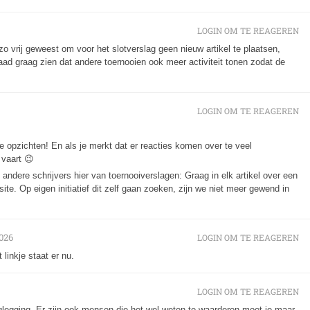
LOGIN OM TE REAGEREN
zo vrij geweest om voor het slotverslag geen nieuw artikel te plaatsen,
daad graag zien dat andere toernooien ook meer activiteit tonen zodat de
LOGIN OM TE REAGEREN
e opzichten! En als je merkt dat er reacties komen over te veel
 vaart 😉
andere schrijvers hier van toernooiverslagen: Graag in elk artikel over een
site. Op eigen initiatief dit zelf gaan zoeken, zijn we niet meer gewend in
026
LOGIN OM TE REAGEREN
 linkje staat er nu.
LOGIN OM TE REAGEREN
glegging. Er zijn ook mensen die het wel weten te waarderen moet je maar