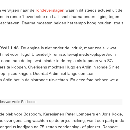
en verwijzen naar de
rondeverslagen
waarin dit steeds actueel uit de
 in ronde 1 overleefde en Lalit snel daarna onderuit ging tegen
eschreven. Daarna moesten beiden het tempo hoog houden, zoals
Tfxd1 Ld8
. De engine is niet onder de indruk, maar zoals ik wat
niet voor Hugo! Uiteindelijk remise, terwijl medekoploper Ardin
aam aan de top, wat minder in de regio als kopman van SG
ers te kloppen. Overigens mochten Hugo en Ardin in ronde 5 niet
p rij zou krijgen. Doordat Ardin niet langs een taai
 Ardin het in de slotronde uitvechten. En deze foto hebben we al
taties van Ardin Bosboom
erde plek voor Bosboom, Keresianen Peter Lombaers en Joris Kokje,
overigens lang wachten op de prijsuitreiking, want een partij in de
 Jongerius ingrijpen na 75 zetten zonder slag- of pionzet. Respect