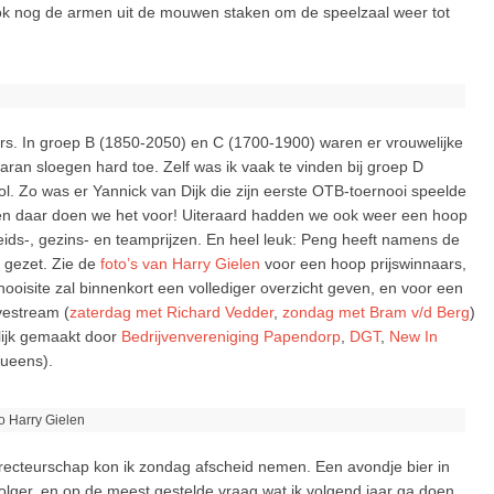
ook nog de armen uit de mouwen staken om de speelzaal weer tot
rs. In groep B (1850-2050) en C (1700-1900) waren er vrouwelijke
an sloegen hard toe. Zelf was ik vaak te vinden bij groep D
ol. Zo was er Yannick van Dijk die zijn eerste OTB-toernooi speelde
en daar doen we het voor! Uiteraard hadden we ook weer een hoop
heids-, gezins- en teamprijzen. En heel leuk: Peng heeft namens de
 gezet. Zie de
foto’s van Harry Gielen
voor een hoop prijswinnaars,
rnooisite zal binnenkort een vollediger overzicht geven, en voor een
vestream (
zaterdag met Richard Vedder
,
zondag met Bram v/d Berg
)
lijk gemaakt door
Bedrijvenvereniging Papendorp
,
DGT
,
New In
ueens).
o Harry Gielen
directeurschap kon ik zondag afscheid nemen. Een avondje bier in
lger, en op de meest gestelde vraag wat ik volgend jaar ga doen