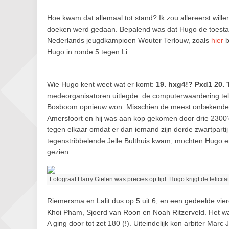
Hoe kwam dat allemaal tot stand? Ik zou allereerst will
doeken werd gedaan. Bepalend was dat Hugo de toestand
Nederlands jeugdkampioen Wouter Terlouw, zoals
hier
b
Hugo in ronde 5 tegen Li:
Wie Hugo kent weet wat er komt:
19. hxg4!? Pxd1 20. 
medeorganisatoren uitlegde: de computerwaardering telt 
Bosboom opnieuw won. Misschien de meest onbekende n
Amersfoort en hij was aan kop gekomen door drie 2300’
tegen elkaar omdat er dan iemand zijn derde zwartpartij o
tegenstribbelende Jelle Bulthuis kwam, mochten Hugo en
gezien:
Fotograaf Harry Gielen was precies op tijd: Hugo krijgt de felici
Riemersma en Lalit dus op 5 uit 6, en een gedeelde vi
Khoi Pham, Sjoerd van Roon en Noah Ritzerveld. Het was 
A ging door tot zet 180 (!). Uiteindelijk kon arbiter Marc