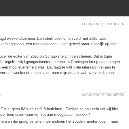
LOGIN OM TE REAGEREN
laagd weekendtoernooi. Een sterk deelnemersveld met zelfs twee
e verslaggeving, een toernooicoach — het geheel staat duidelijk op een
 over de editie van 2026 op Schaaksite zijn verschenen. Dat is bijna
et tegelijkertijd georganiseerde toernooi in Groningen kreeg daarentegen
 een mooi evenement was. Dat laatste valt jullie uiteraard niet aan te
over een weekendtoernooi voelt naar mijn smaak wat overvloedig aan.
6
LOGIN OM TE REAGEREN
M’s, geen IM’s en zelfs 8 berichten ! Denken ze nou echt dat wij hier
 over toernooien waar wij niet aan meegedaan hebben ?
n mensen die graag vertellen hoe anderen het zouden moeten doen, maar