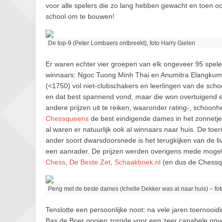
voor alle spelers die zo lang hebben gewacht en toen 
school om te bouwen!
De top-9 (Peter Lombaers ontbreekt), foto Harry Gielen
Er waren echter vier groepen van elk ongeveer 95 spele
winnaars: Ngoc Tuong Minh Thai en Anumitra Elangkumar
(<1750) vol niet-clubschakers en leerlingen van de scho
en dat best spannend vond, maar die won overtuigend 
andere prijzen uit te reiken, waaronder rating-, schoon
Chessqueens
de best eindigende dames in het zonnetje
al waren er natuurlijk ook al winnaars naar huis. De toe
ander soort dwarsdoorsnede is het terugkijken van de li
een aanrader. De prijzen werden overigens mede moge
Chess
,
De Beste Zet
,
Schaakboek.nl
(en dus de Chessq
Peng met de beste dames (Ichelle Dekker was al naar huis) – fot
Tenslotte een persoonlijke noot: na vele jaren toernooi
Bas de Boer gooien zorgde voor een zeer capabele opvo