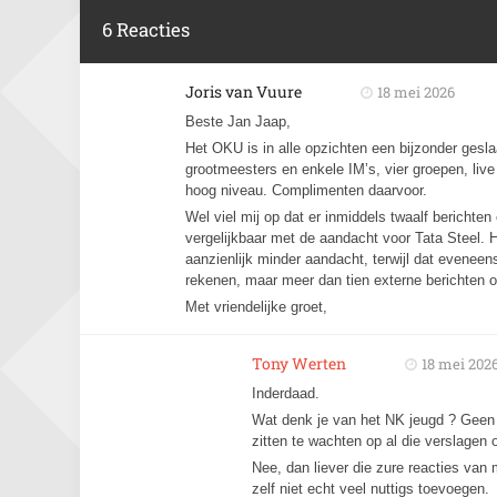
6 Reacties
Joris van Vuure
18 mei 2026
Beste Jan Jaap,
Het OKU is in alle opzichten een bijzonder ges
grootmeesters en enkele IM’s, vier groepen, liv
hoog niveau. Complimenten daarvoor.
Wel viel mij op dat er inmiddels twaalf berichten
vergelijkbaar met de aandacht voor Tata Steel. H
aanzienlijk minder aandacht, terwijl dat eveneens
rekenen, maar meer dan tien externe berichten 
Met vriendelijke groet,
Tony Werten
18 mei 202
Inderdaad.
Wat denk je van het NK jeugd ? Geen G
zitten te wachten op al die verslagen
Nee, dan liever die zure reacties va
zelf niet echt veel nuttigs toevoegen.