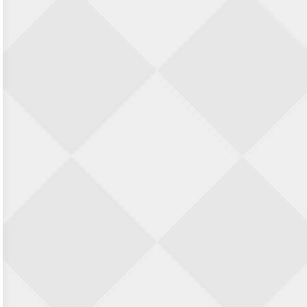
23 augustus 2026 · Utrecht
Open Eemlandtoernooi 2026
25 augustus 2026 · Bunschoten-Spakenburg
Nazomervierkampentoernooi 2026
28 augustus 2026 · Assen
KC Open
28 augustus 2026 · Haarlem
11e Goirles Weekend Kampioenschap
28 augustus 2026 · Goirle
Keisnel Schaaktoernooi
29 augustus 2026 · Amersfoort
Kroeg & Loper Leiden
30 augustus 2026 · Leiden
Open Schaakkampioenschap van
Arnhem
4 september 2026 · ARNHEM