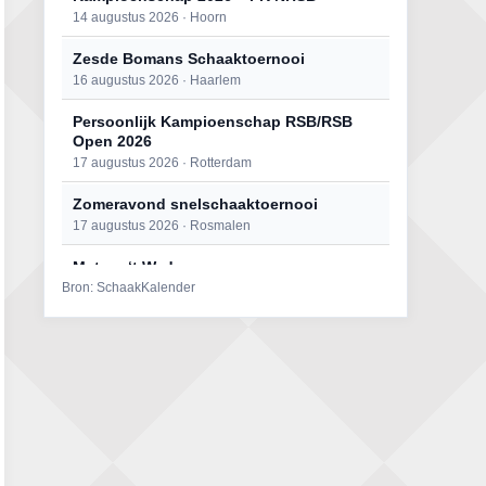
14 augustus 2026 · Hoorn
Zesde Bomans Schaaktoernooi
16 augustus 2026 · Haarlem
Persoonlijk Kampioenschap RSB/RSB
Open 2026
17 augustus 2026 · Rotterdam
Zomeravond snelschaaktoernooi
17 augustus 2026 · Rosmalen
Mat op ‘t Wad
Bron: SchaakKalender
22 augustus 2026 · Den Burg, Texel
Open 6e Senioren-50+ Zomer-
rapidschaaktoernooi
22 augustus 2026 · Udenhout, Gemeente Tilburg
Simultaan The Butcher
22 augustus 2026 · Utrecht
2e Utrechts kroegloperstoernooi