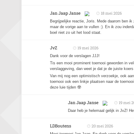
Jan Jaap Janse
18 mei 2026
Begrijpelijke reactie, Joris. Mede daarom ben ik 
maar de vorige aan te vullen :). En ik zou inder
boel niet zo uit het lood staat.
JvZ
19 mei 2026
Dank voor de verslagen JJJ!
Tis een mooi prominent toernooi geworden in vel
verslaggeving, dan weet je dat je de juiste koers
Van mij nog een optimistisch verzoekje, ook aan 
toernooi ook een linkje plaatsen naar de toernooi
deze luie tijden 🤓
Jan Jaap Janse
19 mei 2
Daar heb je helemaal gelijk in JvZ! Het
LDBoutens
20 mei 2026
Mooi toernooi Jan Jaap. En dank voor de versla