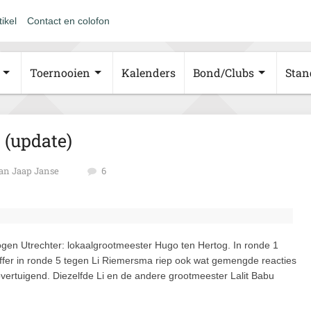
tikel
Contact en colofon
Toernooien
Kalenders
Bond/Clubs
Stan
 (update)
an Jaap Janse
6
n Utrechter: lokaalgrootmeester Hugo ten Hertog. In ronde 1
offer in ronde 5 tegen Li Riemersma riep ook wat gemengde reacties
overtuigend. Diezelfde Li en de andere grootmeester Lalit Babu