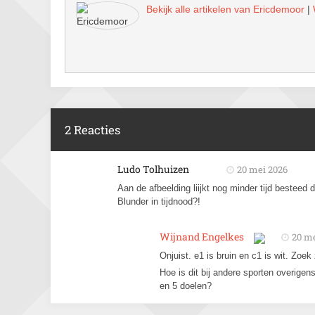
Bekijk alle artikelen van Ericdemoor
|
2 Reacties
Ludo Tolhuizen
20 mei 2026
Aan de afbeelding liijkt nog minder tijd besteed da
Blunder in tijdnood?!
Wijnand Engelkes
20 me
Onjuist. e1 is bruin en c1 is wit. Zoek
Hoe is dit bij andere sporten overige
en 5 doelen?