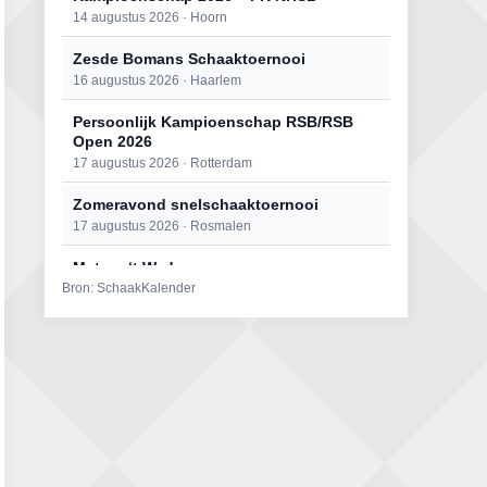
14 augustus 2026 · Hoorn
Zesde Bomans Schaaktoernooi
16 augustus 2026 · Haarlem
Persoonlijk Kampioenschap RSB/RSB
Open 2026
17 augustus 2026 · Rotterdam
Zomeravond snelschaaktoernooi
17 augustus 2026 · Rosmalen
Mat op ‘t Wad
Bron: SchaakKalender
22 augustus 2026 · Den Burg, Texel
Open 6e Senioren-50+ Zomer-
rapidschaaktoernooi
22 augustus 2026 · Udenhout, Gemeente Tilburg
Simultaan The Butcher
22 augustus 2026 · Utrecht
2e Utrechts kroegloperstoernooi