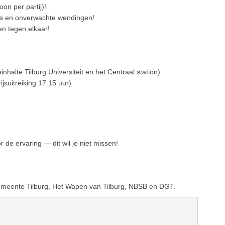
on per partij)!
ims en onverwachte wendingen!
en tegen elkaar!
einhalte Tilburg Universiteit en het Centraal station)
jsuitreiking 17:15 uur)
 de ervaring — dit wil je niet missen!
meente Tilburg, Het Wapen van Tilburg, NBSB en DGT.