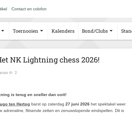
tikel
Contact en colofon
Toernooien
Kalenders
Bond/Clubs
Stan
 Het NK Lightning chess 2026!
moor
2
ning is terug en sneller dan ooit!
go ten Hertog
barst op zaterdag
27 juni 2026
het spektakel weer
e adrenaline, flitsende zetten en zenuwslopende eindspellen. Dit is