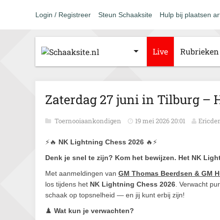
Login / Registreer
Steun Schaaksite
Hulp bij plaatsen ar
Live
Rubrieken
Zaterdag 27 juni in Tilburg –
Toernooiaankondigen
19 mei 2026 20:01
Ericde
⚡🔥
NK Lightning Chess 2026
🔥⚡
Denk je snel te zijn? Kom het bewijzen. Het NK Light
Met aanmeldingen van
GM Thomas Beerdsen & GM Hu
los tijdens het
NK Lightning Chess 2026
. Verwacht pur
schaak op topsnelheid — en jij kunt erbij zijn!
♟️
Wat kun je verwachten?