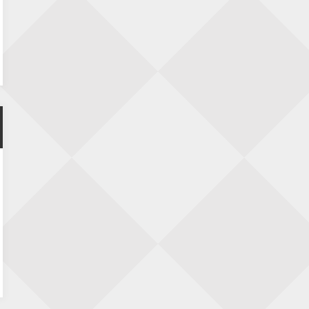
23 augustus 2026 · Utrecht
Open Eemlandtoernooi 2026
25 augustus 2026 · Bunschoten-Spakenburg
Nazomervierkampentoernooi 2026
28 augustus 2026 · Assen
KC Open
28 augustus 2026 · Haarlem
11e Goirles Weekend Kampioenschap
28 augustus 2026 · Goirle
Keisnel Schaaktoernooi
29 augustus 2026 · Amersfoort
Kroeg & Loper Leiden
30 augustus 2026 · Leiden
Open Schaakkampioenschap van
Arnhem
4 september 2026 · ARNHEM