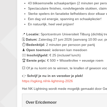
43 bliksemsnelle schaakpartijen (2 minuten per perso
Spectaculaire finishes, rondvliegende stukken, cla
Sterke spelers én fanatieke liefhebbers door elkaar 
Een dag vol energie, spanning en schaakplezier!
En natuurlijk, heel veel prijzen!
📍
Locatie:
Sportcentrum Universiteit Tilburg (dichtbij tr
🗓️
Datum:
Zaterdag 27 juni 2026 (aanvang 10:00 uur, pri
⏱️
Bedenktijd:
2 minuten per persoon per partij
♟️
Open toernooi:
iedereen kan meedoen
✍🏻
Inschrijfgeld:
€ 25 (inclusief lunch)
🏆
Eerste prijs:
€ 500 + Wisseltrofee + eeuwige roem
💥 Of je nu komt om te winnen, te knallen of gewoon voor
👉
Schrijf je nu in en verzeker je plek!
https://sgking.nl/nk-lightning-2026
Het NK Lightning wordt mede mogelijk gemaakt door Ge
Over Ericdemoor