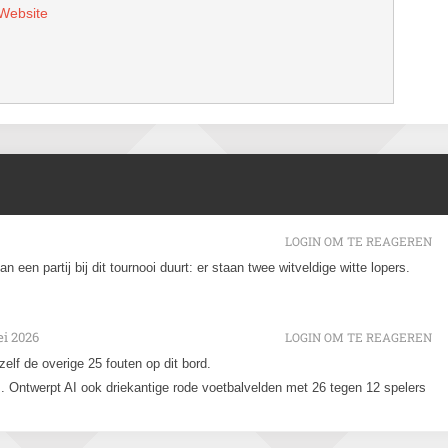
Website
LOGIN OM TE REAGEREN
n een partij bij dit tournooi duurt: er staan twee witveldige witte lopers.
i 2026
LOGIN OM TE REAGEREN
 zelf de overige 25 fouten op dit bord.
ns. Ontwerpt AI ook driekantige rode voetbalvelden met 26 tegen 12 spelers