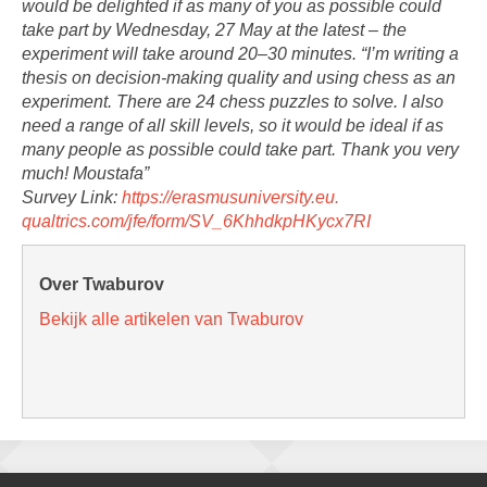
would be delighted if as many of you as possible could
take part by Wednesday, 27 May at the latest – the
experiment will take around 20–30 minutes. “I’m writing a
thesis on decision-making quality and using chess as an
experiment. There are 24 chess puzzles to solve. I also
need a range of all skill levels, so it would be ideal if as
many people as possible could take part. Thank you very
much! Moustafa”
Survey Link:
https://erasmusuniversity.eu.
qualtrics.com/jfe/form/SV_
6KhhdkpHKycx7RI
Over Twaburov
Bekijk alle artikelen van Twaburov