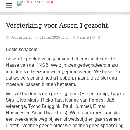
Versterking voor Assen 1 gezocht.
Advertorial
21 mei 2026 15:13
Nanne 1
0
Beste schakers,
Assen 1 speelde vorig jaar voor het eerst in de eerste
klasse van de KNSB. We zijn toen gedegradeerd maar
inmiddels dit seizoen weer gepromoveerd. We beseffen
dat we versterking nodig hebben, maar die versterking
moet wel passen binnen het team.
Wat we bieden is een gezellig team (Pieter Tromp, Tjapko
Struik, Ivo Maris, Rieks Taal, Nanne van Foreest, Jaël
Wierenga, Tycho Bruggink, Paul Hummel, Elmar
Hommes en Arjan Dwarshuis). We organiseren jaarlijks
een weekendje weg bij een uitwedstrijd en gaan samen
uiteten. Voor de goede orde: we hebben geen sponsoring