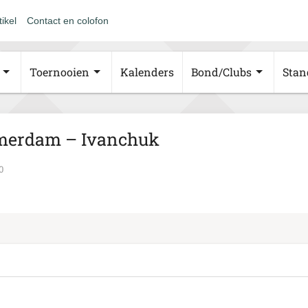
tikel
Contact en colofon
Toernooien
Kalenders
Bond/Clubs
Stan
merdam – Ivanchuk
0