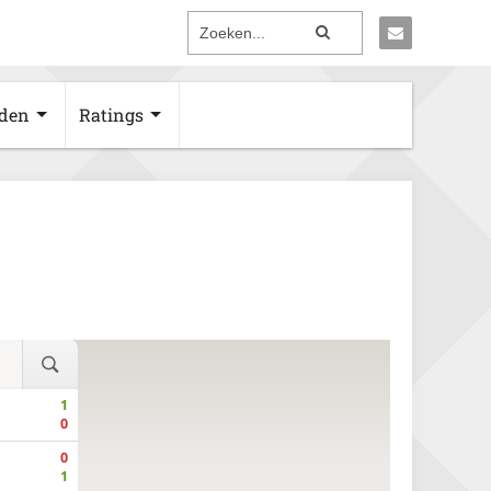
den
Ratings