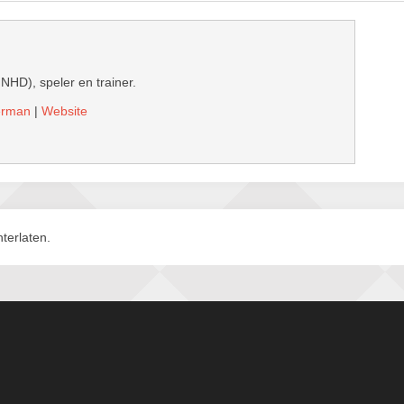
 NHD), speler en trainer.
derman
|
Website
terlaten.