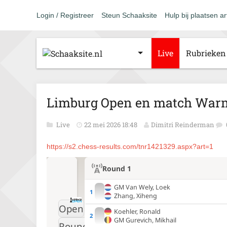
Login / Registreer
Steun Schaaksite
Hulp bij plaatsen ar
Live
Rubrieken
Limburg Open en match War
Live
22 mei 2026 18:48
Dimitri Reinderman
https://s2.chess-results.com/tnr1421329.aspx?art=1