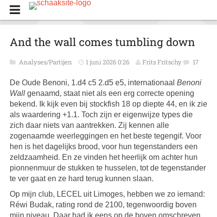
And the wall comes tumbling down
Analyses/Partijen
1 juni 2026 0:26
Frits Fritschy
17
De Oude Benoni, 1.d4 c5 2.d5 e5, internationaal
Benoni
Wall
genaamd, staat niet als een erg correcte opening
bekend. Ik kijk even bij stockfish 18 op diepte 44, en ik zie
als waardering +1.1. Toch zijn er eigenwijze types die
zich daar niets van aantrekken. Zij kennen alle
zogenaamde weerleggingen en het beste tegengif. Voor
hen is het dagelijks brood, voor hun tegenstanders een
zeldzaamheid. En ze vinden het heerlijk om achter hun
pionnenmuur de stukken te husselen, tot de tegenstander
te ver gaat en ze hard terug kunnen slaan.
Op mijn club, LECEL uit Limoges, hebben we zo iemand:
Réwi Budak, rating rond de 2100, tegenwoordig boven
mijn niveau. Daar had ik eens op de boven omschreven