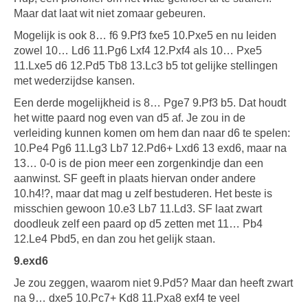
Maar dat laat wit niet zomaar gebeuren.
Mogelijk is ook 8… f6 9.Pf3 fxe5 10.Pxe5 en nu leiden
zowel 10… Ld6 11.Pg6 Lxf4 12.Pxf4 als 10… Pxe5
11.Lxe5 d6 12.Pd5 Tb8 13.Lc3 b5 tot gelijke stellingen
met wederzijdse kansen.
Een derde mogelijkheid is 8… Pge7 9.Pf3 b5. Dat houdt
het witte paard nog even van d5 af. Je zou in de
verleiding kunnen komen om hem dan naar d6 te spelen:
10.Pe4 Pg6 11.Lg3 Lb7 12.Pd6+ Lxd6 13 exd6, maar na
13… 0-0 is de pion meer een zorgenkindje dan een
aanwinst. SF geeft in plaats hiervan onder andere
10.h4!?, maar dat mag u zelf bestuderen. Het beste is
misschien gewoon 10.e3 Lb7 11.Ld3. SF laat zwart
doodleuk zelf een paard op d5 zetten met 11… Pb4
12.Le4 Pbd5, en dan zou het gelijk staan.
9.exd6
Je zou zeggen, waarom niet 9.Pd5? Maar dan heeft zwart
na 9… dxe5 10.Pc7+ Kd8 11.Pxa8 exf4 te veel