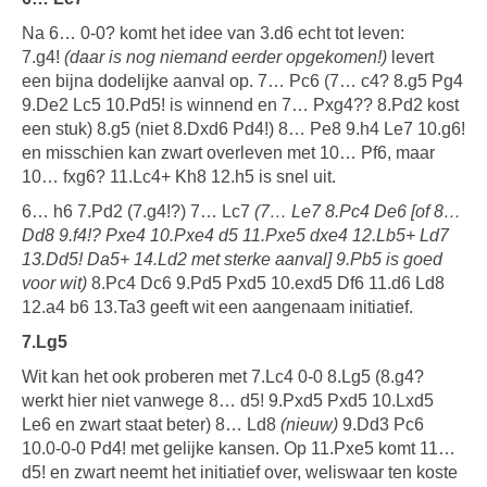
Na 6… 0-0? komt het idee van 3.d6 echt tot leven:
7.g4!
(daar is nog niemand eerder opgekomen!)
levert
een bijna dodelijke aanval op. 7… Pc6 (7… c4? 8.g5 Pg4
9.De2 Lc5 10.Pd5! is winnend en 7… Pxg4?? 8.Pd2 kost
een stuk) 8.g5 (niet 8.Dxd6 Pd4!) 8… Pe8 9.h4 Le7 10.g6!
en misschien kan zwart overleven met 10… Pf6, maar
10… fxg6? 11.Lc4+ Kh8 12.h5 is snel uit.
6… h6 7.Pd2 (7.g4!?) 7… Lc7
(7… Le7 8.Pc4 De6 [of 8…
Dd8 9.f4!? Pxe4 10.Pxe4 d5 11.Pxe5 dxe4 12.Lb5+ Ld7
13.Dd5! Da5+ 14.Ld2 met sterke aanval] 9.Pb5 is goed
voor wit)
8.Pc4 Dc6 9.Pd5 Pxd5 10.exd5 Df6 11.d6 Ld8
12.a4 b6 13.Ta3 geeft wit een aangenaam initiatief.
7.Lg5
Wit kan het ook proberen met 7.Lc4 0-0 8.Lg5 (8.g4?
werkt hier niet vanwege 8… d5! 9.Pxd5 Pxd5 10.Lxd5
Le6 en zwart staat beter) 8… Ld8
(nieuw)
9.Dd3 Pc6
10.0-0-0 Pd4! met gelijke kansen. Op 11.Pxe5 komt 11…
d5! en zwart neemt het initiatief over, weliswaar ten koste