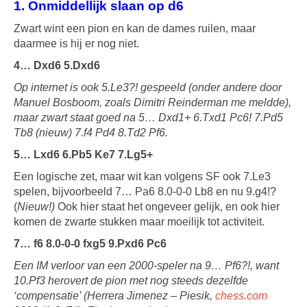
1. Onmiddellijk slaan op d6
Zwart wint een pion en kan de dames ruilen, maar
daarmee is hij er nog niet.
4… Dxd6
5.Dxd6
Op internet is ook 5.Le3?! gespeeld (onder andere door
Manuel Bosboom, zoals Dimitri Reinderman me meldde),
maar zwart staat goed na 5… Dxd1+ 6.Txd1 Pc6! 7.Pd5
Tb8 (nieuw) 7.f4 Pd4 8.Td2 Pf6.
5… Lxd6 6.Pb5 Ke7 7.Lg5+
Een logische zet, maar wit kan volgens SF ook 7.Le3
spelen, bijvoorbeeld 7… Pa6 8.0-0-0 Lb8 en nu 9.g4!?
(
Nieuw!)
Ook hier staat het ongeveer gelijk, en ook hier
komen de zwarte stukken maar moeilijk tot activiteit.
7… f6 8.0-0-0 fxg5 9.Pxd6 Pc6
Een IM verloor van een 2000-speler na 9… Pf6?!, want
10.Pf3 herovert de pion met nog steeds dezelfde
‘compensatie’ (Herrera Jimenez – Piesik,
chess.com