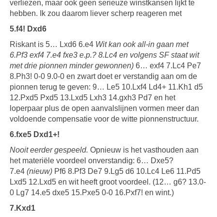
verliezen, maar ook geen serieuze winstkansen lijkt te
hebben. Ik zou daarom liever scherp reageren met
5.f4! Dxd6
Riskant is 5… Lxd6 6.e4
Wit kan ook all-in gaan met
6.Pf3 exf4 7.e4 fxe3 e.p.? 8.Lc4 en volgens SF staat wit
met drie pionnen minder gewonnen)
6… exf4 7.Lc4 Pe7
8.Ph3! 0-0 9.0-0 en zwart doet er verstandig aan om de
pionnen terug te geven: 9… Le5 10.Lxf4 Ld4+ 11.Kh1 d5
12.Pxd5 Pxd5 13.Lxd5 Lxh3 14.gxh3 Pd7 en het
loperpaar plus de open aanvalslijnen vormen meer dan
voldoende compensatie voor de witte pionnenstructuur.
6.fxe5 Dxd1+!
Nooit eerder gespeeld.
Opnieuw is het vasthouden aan
het materiële voordeel onverstandig: 6… Dxe5?
7.e4
(nieuw)
Pf6 8.Pf3 De7 9.Lg5 d6 10.Lc4 Le6 11.Pd5
Lxd5 12.Lxd5 en wit heeft groot voordeel. (12… g6? 13.0-
0 Lg7 14.e5 dxe5 15.Pxe5 0-0 16.Pxf7! en wint.)
7.Kxd1