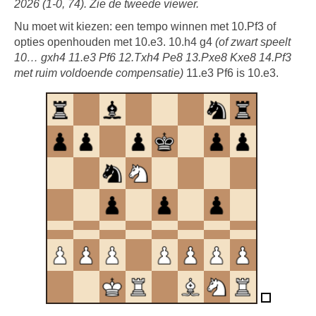
2026 (1-0, 74). Zie de tweede viewer.
Nu moet wit kiezen: een tempo winnen met 10.Pf3 of
opties openhouden met 10.e3. 10.h4 g4
(of zwart speelt
10… gxh4 11.e3 Pf6 12.Txh4 Pe8 13.Pxe8 Kxe8 14.Pf3
met ruim voldoende compensatie)
11.e3 Pf6 is 10.e3.