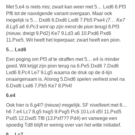
Met 5.e4 is niets mis; zwart kan weer met 5… Lxd6 6.Pf3
Pf6 tot de navolgende variant overgaan. Maar ook
mogelijk is 5… Dxd6 6.Dxd6 Lxd6 7.Pb5 Pxe4
(7… Ke7
8.Lg5 a6 9.Pc3 wint op zijn minst de pion terug)
8.Pf3
(nieuw,
dreigt 9.Pd2) Ke7 9.Ld3 a6 10.Pxd6 Pxd6
11.Pxe5. Wit heeft het loperpaar; zwart heeft een pion.
5… Lxd6
Een poging om Pf3 af te straffen met 5… e4 is minder
goed. Wit krijgt zijn pion terug na 6.Pe5 Dxd6 7.Dxd6
Lxd6 8.Pc4 Le7 9.Lg5 waarna de druk op de d-lijn
onaangenaam is. Alsnog 5.Dxd6 spelen verliest snel na
6.Dxd6 Lxd6 7.Pb5 Ke7 8.Ph4!
6.e4
Ook hier is 6.g4!?
(nieuw)
mogelijk. SF nivelleert met 6…
h6 7.e4 Lc7 8.g5 hxg5 9.Pxg5 Pc6 10.Lc4 d5! 11.Pxd5
Pxd5 12.Dxd5 Tf8 (13.Pxf7?? Pd4) en vanwege een
spoedig Td8 blijft er weinig over van het witte initiatief.
6… Lc7