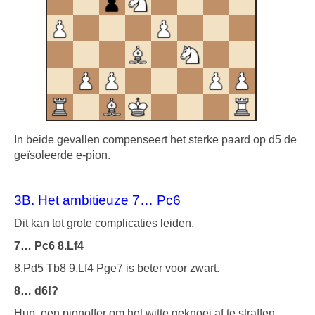
In beide gevallen compenseert het sterke paard op d5 de
geïsoleerde e-pion.
3B. Het ambitieuze 7… Pc6
Dit kan tot grote complicaties leiden.
7… Pc6 8.Lf4
8.Pd5 Tb8 9.Lf4 Pge7 is beter voor zwart.
8… d6!?
Hup, een pionoffer om het witte geknoei af te straffen.