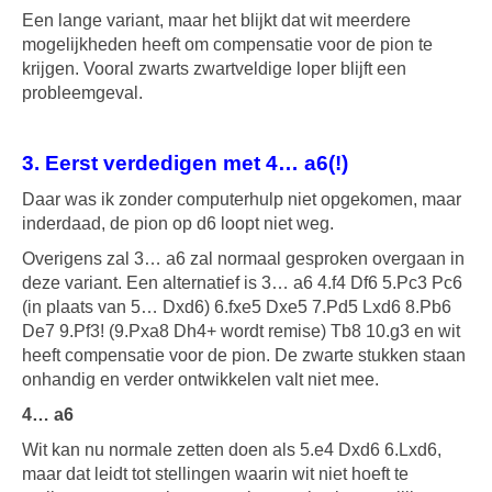
Een lange variant, maar het blijkt dat wit meerdere
mogelijkheden heeft om compensatie voor de pion te
krijgen. Vooral zwarts zwartveldige loper blijft een
probleemgeval.
3. Eerst verdedigen met 4… a6(!)
Daar was ik zonder computerhulp niet opgekomen, maar
inderdaad, de pion op d6 loopt niet weg.
Overigens zal 3… a6 zal normaal gesproken overgaan in
deze variant. Een alternatief is 3… a6 4.f4 Df6 5.Pc3 Pc6
(in plaats van 5… Dxd6) 6.fxe5 Dxe5 7.Pd5 Lxd6 8.Pb6
De7 9.Pf3! (9.Pxa8 Dh4+ wordt remise) Tb8 10.g3 en wit
heeft compensatie voor de pion. De zwarte stukken staan
onhandig en verder ontwikkelen valt niet mee.
4… a6
Wit kan nu normale zetten doen als 5.e4 Dxd6 6.Lxd6,
maar dat leidt tot stellingen waarin wit niet hoeft te