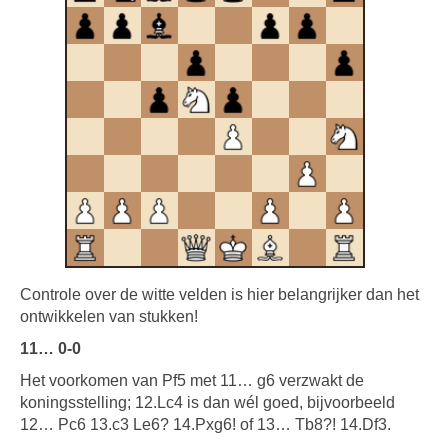
Controle over de witte velden is hier belangrijker dan het
ontwikkelen van stukken!
11… 0-0
Het voorkomen van Pf5 met 11… g6 verzwakt de
koningsstelling; 12.Lc4 is dan wél goed, bijvoorbeeld
12… Pc6 13.c3 Le6? 14.Pxg6! of 13… Tb8?! 14.Df3.