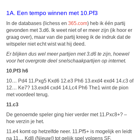
1A. Een tempo winnen met 10.Pf3
In de databases (lichess en
365.com
) heb ik één partij
gevonden met 3.d6. Ik weet niet of er meer zijn (ik hoor er
graag over), maar van die partij kreeg ik de indruk dat de
witspeler niet echt wist wat hij deed.
Er blijken dus wel meer partijen met 3.d6 te zijn, hoewel
voor het overgrote deel snelschaakpartijen op internet.
10.Pf3 h6
10… Pd4 11.Pxg5 Kxd6 12.e3 Ph6 13.exd4 exd4 14.c3 of
12… Ke7? 13.exd4 cxd4 14.Lc4 Ph6 The1 wint de pion
met voordeel terug.
11.c3
De genoemde speler ging hier verder met 11.Pxc8+? –
hoe verzin je het.
11.e4 komt op hetzelfde neer. 11.Pf5+ is mogelijk en leidt
na 11… Kd8
(Nieuw!)
tot gelijk spel volgens SF.