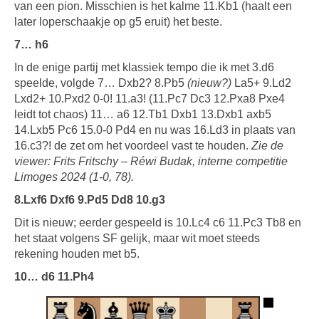
van een pion. Misschien is het kalme 11.Kb1 (haalt een
later loperschaakje op g5 eruit) het beste.
7… h6
In de enige partij met klassiek tempo die ik met 3.d6
speelde, volgde 7… Dxb2? 8.Pb5
(nieuw?)
La5+ 9.Ld2
Lxd2+ 10.Pxd2 0-0! 11.a3! (11.Pc7 Dc3 12.Pxa8 Pxe4
leidt tot chaos) 11… a6 12.Tb1 Dxb1 13.Dxb1 axb5
14.Lxb5 Pc6 15.0-0 Pd4 en nu was 16.Ld3 in plaats van
16.c3?! de zet om het voordeel vast te houden.
Zie de
viewer: Frits Fritschy – Réwi Budak, interne competitie
Limoges 2024 (1-0, 78).
8.Lxf6 Dxf6 9.Pd5 Dd8 10.g3
Dit is nieuw; eerder gespeeld is 10.Lc4 c6 11.Pc3 Tb8 en
het staat volgens SF gelijk, maar wit moet steeds
rekening houden met b5.
10… d6 11.Ph4