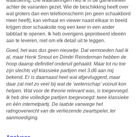
waardering. Die waarderingen heb ik in de gameviewer
achter de varianten gezet. Wie de beschikking heeft over
wat groters dan een telefoonscherm (en geen schaakbord
meer heeft), kan verhaal en viewer naast elkaar in beeld
krijgen door schaaksite nog een keer in een ander
tabblad te openen. Ik heb overigens geprobeerd ideeën
aan te leveren, niet om elk detail uit te leggen.
Goed, het was dus geen nieuwtje. Dat vermoeden had ik
al, maar Henk Smout en Dimitri Reinderman hebben de
hoop daarop definitief onderuit gehaald. Maar tot nu toe
zijn slechts vijf klassieke partijen met 3.d6 aan mij
bekend. Er is daarnaast heel wat afgevluggerd, maar
daar zat niet zo veel bij wat de ‘wetenschap’ vooruit kon
helpen. Wat voor de theorie relevant was, is toegevoegd.
Ik heb drie volledige partijen toegevoegd: twee klassieke
en één internetpartij. De laatste vanwege het
ratingoverwicht van de verliezende zwartspeler, ter
aanmoediging.