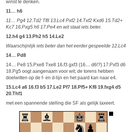
winst te denken.
11… h6
11… Pg4 12.Td2 Tf8 13.Lc4 Pxf2 14.Txf2 Kxd6 15.Td2+
Kc7 16.Pxg5 h6 17.Pe4 en wit staat iets beter.
12.h4 g4 13.Ph2 h5 14.Le2
Waarschijnlijk iets beter dan het eerder gespeelde 12.Lc4
14… Pd8
14… Pe8 15.Pxe8 Txe8 16.f3 gxf3 (16… d6!?) 17.Pxf3 d6
18.Pg5 oogt aangenaam voor wit; de torens hebben
doelwitten op de f- en d-lijn en het paard kan naar e4.
15.Lc4 a6 16.f3 b5 17.Le2 Pf7 18.Pf5+ Kf8 19.fxg4 d5
20.Thf1
met een spannende stelling die SF als gelijk taxeert.