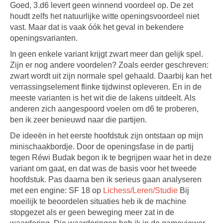
Goed, 3.d6 levert geen winnend voordeel op. De zet
houdt zelfs het natuurlijke witte openingsvoordeel niet
vast. Maar dat is vaak óók het geval in bekendere
openingsvarianten.
In geen enkele variant krijgt zwart meer dan gelijk spel.
Zijn er nog andere voordelen? Zoals eerder geschreven:
zwart wordt uit zijn normale spel gehaald. Daarbij kan het
verrassingselement flinke tijdwinst opleveren. En in de
meeste varianten is het wit die de lakens uitdeelt. Als
anderen zich aangespoord voelen om d6 te proberen,
ben ik zeer benieuwd naar die partijen.
De ideeën in het eerste hoofdstuk zijn ontstaan op mijn
minischaakbordje. Door de openingsfase in de partij
tegen Réwi Budak begon ik te begrijpen waar het in deze
variant om gaat, en dat was de basis voor het tweede
hoofdstuk. Pas daarna ben ik serieus gaan analyseren
met een engine: SF 18 op
Lichess/Leren/Studie
Bij
moeilijk te beoordelen situaties heb ik de machine
stopgezet als er geen beweging meer zat in de