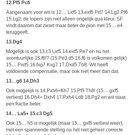
12.Pf5 Pc6
Aangenaam voor wit is 12… Lxf5 13.exf5 Pd7 14.Lg2 Pf6
15.Lg2; de lopers zijn niet alleen ongelijk qua kleur. SF
vindt daarom dat zwart maar beter de pion met 15… e4
teruggeeft.
13.Dg4
Mogelijk is ook 13.c3 Lxf5 14.exf5 Pe7 en nu het
avontuurlijke 15.f6!? (15.Pe3 d5 16.f6 is volkomen gelijk)
15… Pxd5 16.fxg7 Kxg7 17.Dxd5 Tb8. Wit heeft
voldoende compensatie, maar ook niet meer dan dat.
13…g6 14.Dh3
Ook mogelijk is 14.Pxh6+Kh7 15.Pf5 Th8! (15… gxf5
verliest) 16.Dh4+ Dxh4 17.Pxh4 Ld8 18.Pg2 en wit staat
een fractie beter.
14… La5+ 15.c3 Dg5
Ook 15… h5 is mogelijk (maar 15… gxf5 verliest weer),
met een spannende stelling na het niet geheel correcte