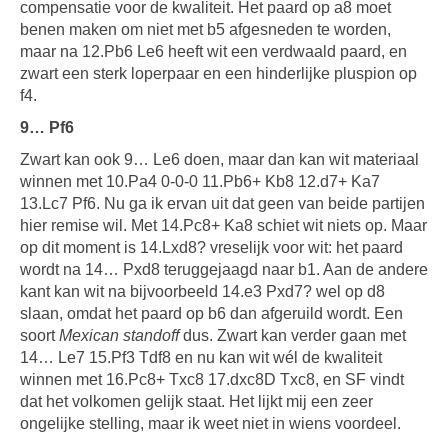
compensatie voor de kwaliteit. Het paard op a8 moet
benen maken om niet met b5 afgesneden te worden,
maar na 12.Pb6 Le6 heeft wit een verdwaald paard, en
zwart een sterk loperpaar en een hinderlijke pluspion op
f4.
9… Pf6
Zwart kan ook 9… Le6 doen, maar dan kan wit materiaal
winnen met 10.Pa4 0-0-0 11.Pb6+ Kb8 12.d7+ Ka7
13.Lc7 Pf6. Nu ga ik ervan uit dat geen van beide partijen
hier remise wil. Met 14.Pc8+ Ka8 schiet wit niets op. Maar
op dit moment is 14.Lxd8? vreselijk voor wit: het paard
wordt na 14… Pxd8 teruggejaagd naar b1. Aan de andere
kant kan wit na bijvoorbeeld 14.e3 Pxd7? wel op d8
slaan, omdat het paard op b6 dan afgeruild wordt. Een
soort
Mexican standoff
dus. Zwart kan verder gaan met
14… Le7 15.Pf3 Tdf8 en nu kan wit wél de kwaliteit
winnen met 16.Pc8+ Txc8 17.dxc8D Txc8, en SF vindt
dat het volkomen gelijk staat. Het lijkt mij een zeer
ongelijke stelling, maar ik weet niet in wiens voordeel.