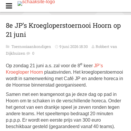
8e JP’s Kroegloperstoernooi Hoorn op
21 juni
Toernooiaankondigen
9 juni 2026 18:30
Robbert van
Dijkhuizen
0
e
Op zondag 21 juni a.s. zal voor de 8
keer
JP’s
Kroegloper Hoorn
plaatsvinden. Het kroeglopers­toernooi
wordt in samenwerking met Café JP en andere horeca in
de Hoornse binnenstad georganiseerd.
Samen met een teamgenoot ga je deze dag op pad in
Hoorn om te schaken in de verschillende horeca. Onder
het genot van een drankje speel je zeven ronden tegen
andere teams. Het speeltempo bedraagt 20 minuten
p.p.p.p. Er wordt een eerste prijs van 300 euro
beschikbaar gesteld (gegarandeerd vanaf 40 teams).