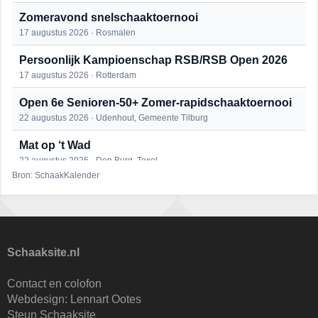
Zomeravond snelschaaktoernooi
17 augustus 2026 · Rosmalen
Persoonlijk Kampioenschap RSB/RSB Open 2026
17 augustus 2026 · Rotterdam
Open 6e Senioren-50+ Zomer-rapidschaaktoernooi
22 augustus 2026 · Udenhout, Gemeente Tilburg
Mat op ‘t Wad
22 augustus 2026 · Den Burg, Texel
Bron: SchaakKalender
Simultaan The Butcher
22 augustus 2026 · Utrecht
2e Utrechts kroegloperstoernooi
23 augustus 2026 · Utrecht
Schaaksite.nl
Open Eemlandtoernooi 2026
Contact en colofon
25 augustus 2026 · Bunschoten-Spakenburg
Webdesign:
Lennart Ootes
Steun Schaaksite
Nazomervierkampentoernooi 2026