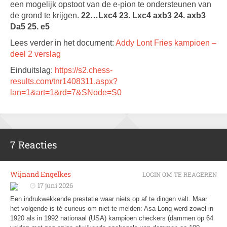
een mogelijk opstoot van de e-pion te ondersteunen van
de grond te krijgen.
22…Lxc4 23. Lxc4 axb3 24. axb3
Da5 25. e5
Lees verder in het document:
Addy Lont Fries kampioen –
deel 2 verslag
Einduitslag:
https://s2.chess-
results.com/tnr1408311.aspx?
lan=1&art=1&rd=7&SNode=S0
7 Reacties
Wijnand Engelkes
LOGIN OM TE REAGEREN
17 juni 2026
Een indrukwekkende prestatie waar niets op af te dingen valt. Maar
het volgende is té curieus om niet te melden: Asa Long werd zowel in
1920 als in 1992 nationaal (USA) kampioen checkers (dammen op 64