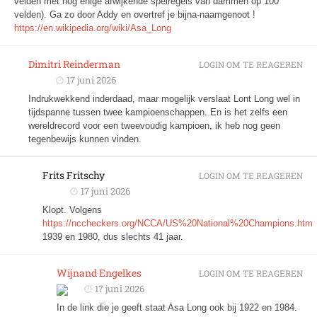
velden met nog enige afwijkende spelregels van dammen op 100
velden). Ga zo door Addy en overtref je bijna-naamgenoot !
https://en.wikipedia.org/wiki/Asa_Long
Dimitri Reinderman
LOGIN OM TE REAGEREN
17 juni 2026
Indrukwekkend inderdaad, maar mogelijk verslaat Lont Long wel in
tijdspanne tussen twee kampioenschappen. En is het zelfs een
wereldrecord voor een tweevoudig kampioen, ik heb nog geen
tegenbewijs kunnen vinden.
Frits Fritschy
LOGIN OM TE REAGEREN
17 juni 2026
Klopt. Volgens
https://nccheckers.org/NCCA/US%20National%20Champions.htm
1939 en 1980, dus slechts 41 jaar.
Wijnand Engelkes
LOGIN OM TE REAGEREN
17 juni 2026
In de link die je geeft staat Asa Long ook bij 1922 en 1984.