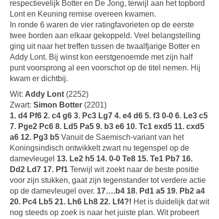
respectievelijk Botter en De Jong, terwijl aan het topbord
Lont en Keuning remise overeen kwamen.
In ronde 6 waren de vier ratingfavorieten op de eerste
twee borden aan elkaar gekoppeld. Veel belangstelling
ging uit naar het treffen tussen de twaalfjarige Botter en
Addy Lont. Bij winst kon eerstgenoemde met zijn half
punt voorsprong al een voorschot op de titel nemen. Hij
kwam er dichtbij.
Wit:
Addy Lont
(2252)
Zwart:
Simon Botter
(2201)
1. d4 Pf6 2. c4 g6 3. Pc3 Lg7 4. e4 d6 5. f3 0-0 6. Le3 c5
7. Pge2 Pc6 8. Ld5 Pa5 9. b3 e6 10. Tc1
exd5 11. cxd5
a6 12. Pg3 b5
Vanuit de Saemisch-variant van het
Koningsindisch ontwikkelt zwart nu tegenspel op de
damevleugel
13. Le2 h5 14. 0-0 Te8 15. Te1 Pb7 16.
Dd2 Ld7 17. Pf1
Terwijl wit zoekt naar de beste positie
voor zijn stukken, gaat zijn tegenstander tot verdere actie
op de damevleugel over.
17….b4 18. Pd1 a5 19. Pb2 a4
20. Pc4 Lb5 21. Lh6 Lh8 22. Lf4?!
Het is duidelijk dat wit
nog steeds op zoek is naar het juiste plan. Wit probeert