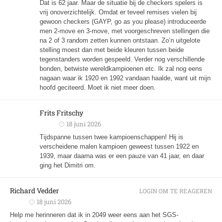
Dat is 62 jaar. Maar de situatie bij de checkers spelers is
vrij onoverzichtelijk. Omdat er teveel remises vielen bij
gewoon checkers (GAYP, go as you please) introduceerde
men 2-move en 3-move, met voorgeschreven stellingen die
na 2 of 3 random zetten kunnen ontstaan. Zo’n uitgelote
stelling moest dan met beide kleuren tussen beide
tegenstanders worden gespeeld. Verder nog verschillende
bonden, betwiste wereldkampioenen etc. Ik zal nog eens
nagaan waar ik 1920 en 1992 vandaan haalde, want uit mijn
hoofd geciteerd. Moet ik niet meer doen.
Frits Fritschy
18 juni 2026
Tijdspanne tussen twee kampioenschappen! Hij is
verscheidene malen kampioen geweest tussen 1922 en
1939, maar daarna was er een pauze van 41 jaar, en daar
ging het Dimitri om.
Richard Vedder
LOGIN OM TE REAGEREN
18 juni 2026
Help me herinneren dat ik in 2049 weer eens aan het SGS-