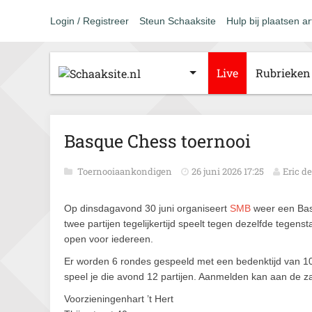
Login / Registreer
Steun Schaaksite
Hulp bij plaatsen ar
Live
Rubrieken
Basque Chess toernooi
Toernooiaankondigen
26 juni 2026 17:25
Eric d
Op dinsdagavond 30 juni organiseert
SMB
weer een Basq
twee partijen tegelijkertijd speelt tegen dezelfde tegens
open voor iedereen.
Er worden 6 rondes gespeeld met een bedenktijd van 10
speel je die avond 12 partijen. Aanmelden kan aan de zaa
Voorzieningenhart ’t Hert