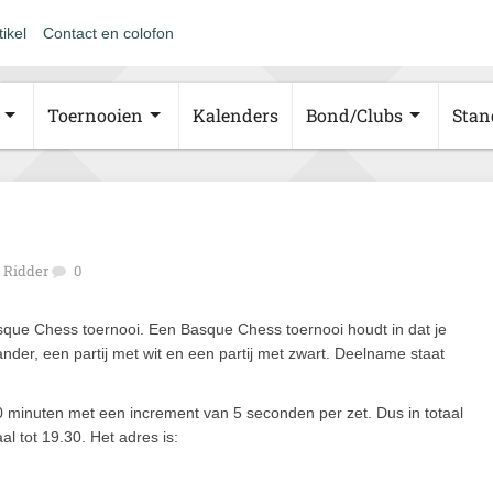
tikel
Contact en colofon
Toernooien
Kalenders
Bond/Clubs
Stan
e Ridder
0
ue Chess toernooi. Een Basque Chess toernooi houdt in dat je
tander, een partij met wit en een partij met zwart. Deelname staat
 minuten met een increment van 5 seconden per zet. Dus in totaal
l tot 19.30. Het adres is: