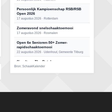
Persoonlijk Kampioenschap RSB/RSB
Open 2026
17 augustus 2026 · Rotterdam
Zomeravond snelschaaktoernooi
17 augustus 2026 · Rosmalen
Open 6e Senioren-50+ Zomer-
rapidschaaktoernooi
22 augustus 2026 · Udenhout, Gemeente Tilburg
Simultaan The Butcher
Bron: SchaakKalender
22 augustus 2026 · Utrecht
Mat op ‘t Wad
22 augustus 2026 · Den Burg, Texel
2e Utrechts kroegloperstoernooi
23 augustus 2026 · Utrecht
Open Eemlandtoernooi 2026
25 augustus 2026 · Bunschoten-Spakenburg