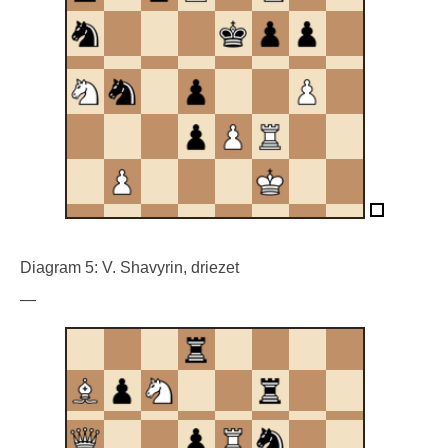
Diagram 5: V. Shavyrin, driezet
—