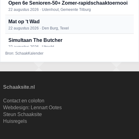
Open 6e Senioren-50+ Zomer-rapidschaaktoernooi
22 augustus 2026 · Udenhout, Gemeente Tilburg
Mat op ‘t Wad
22 augustus 2026 · Den Burg, Texel
Simultaan The Butcher
22 augustus 2026 · Utrecht
Bron: SchaakKalender
2e Utrechts kroegloperstoernooi
23 augustus 2026 · Utrecht
Open Eemlandtoernooi 2026
25 augustus 2026 · Bunschoten-Spakenburg
Schaaksite.nl
DSC Girls Night
Contact en colofon
27 augustus 2026 · Delft
Webdesign:
Lennart Ootes
Steun Schaaksite
KC Open
Huisregels
28 augustus 2026 · Haarlem
Nazomervierkampentoernooi 2026