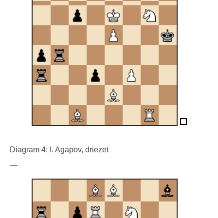
Diagram 4: I. Agapov, driezet
—