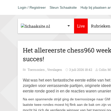
Login / Registreer
Steun Schaaksite
Hulp bij plaatsen ar
Live
Rubrieken
Het allereerste chess960 wee
succes!
Toernooien
,
Verslagen
3 juli 2026 18:42
Colin M
Wat was het een fantastische eerste editie van he
zorgden voor verrassende partijen, originele ideeë
eerste ronde goed in en de reacties waren unani
Na een spannende strijd ging de toernooizege naar
GM 
laatste twee rondes
moest hij flink aan de bak om zijn vo
mocht hij zich de verdiende winnaar van het toernooi n