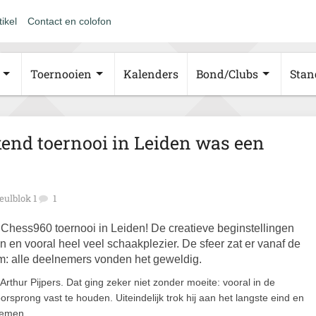
tikel
Contact en colofon
Toernooien
Kalenders
Bond/Clubs
Stan
kend toernooi in Leiden was een
eulblok 1
1
t Chess960 toernooi in Leiden! De creatieve beginstellingen
n en vooral heel veel schaakplezier. De sfeer zat er vanaf de
em:
alle deelnemers vonden het geweldig
.
Arthur Pijpers
. Dat ging zeker niet zonder moeite: vooral in de
orsprong vast te houden. Uiteindelijk trok hij aan het langste eind en
oemen.