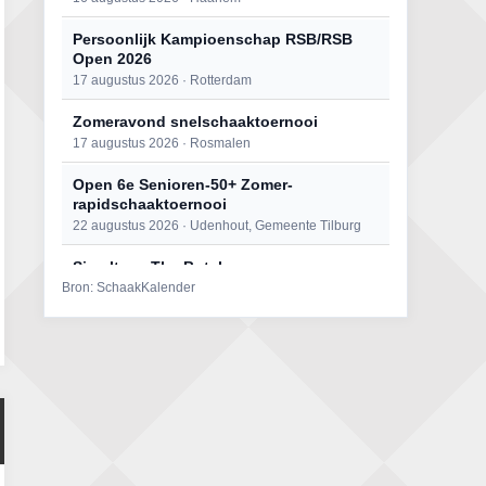
Persoonlijk Kampioenschap RSB/RSB
Open 2026
17 augustus 2026 · Rotterdam
Zomeravond snelschaaktoernooi
17 augustus 2026 · Rosmalen
Open 6e Senioren-50+ Zomer-
rapidschaaktoernooi
22 augustus 2026 · Udenhout, Gemeente Tilburg
Simultaan The Butcher
Bron: SchaakKalender
22 augustus 2026 · Utrecht
Mat op ‘t Wad
22 augustus 2026 · Den Burg, Texel
2e Utrechts kroegloperstoernooi
23 augustus 2026 · Utrecht
Open Eemlandtoernooi 2026
25 augustus 2026 · Bunschoten-Spakenburg