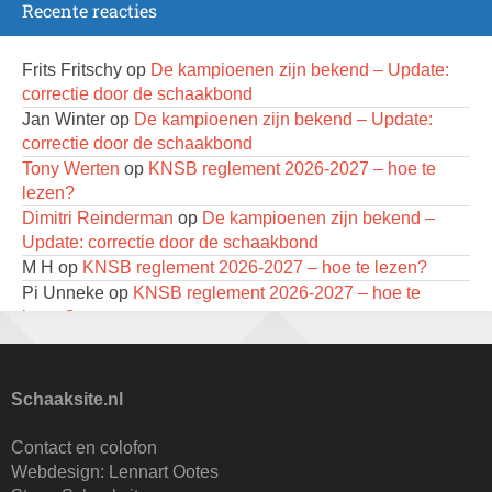
Recente reacties
Persoonlijk Kampioenschap RSB/RSB Open 2026
18 augustus 2026 · Rotterdam
Frits Fritschy
op
De kampioenen zijn bekend – Update:
correctie door de schaakbond
Open 6e Senioren-50+ Zomer-rapidschaaktoernooi
Jan Winter
op
De kampioenen zijn bekend – Update:
22 augustus 2026 · Udenhout, Gemeente Tilburg
correctie door de schaakbond
Tony Werten
op
KNSB reglement 2026-2027 – hoe te
Mat op ‘t Wad
lezen?
22 augustus 2026 · Den Burg, Texel
Dimitri Reinderman
op
De kampioenen zijn bekend –
Simultaan The Butcher
Update: correctie door de schaakbond
22 augustus 2026 · Utrecht
M H
op
KNSB reglement 2026-2027 – hoe te lezen?
Pi Unneke
op
KNSB reglement 2026-2027 – hoe te
2e Utrechts kroegloperstoernooi
lezen?
23 augustus 2026 · Utrecht
Pi Unneke
op
KNSB reglement 2026-2027 – hoe te
lezen?
Open 6e Senioren-50+ Zomer-rapidschaaktoernooi
Dimitri Reinderman
op
De kampioenen zijn bekend –
23 augustus 2026 · Udenhout, Gemeente Tilburg
Schaaksite.nl
Update: correctie door de schaakbond
Open Eemlandtoernooi 2026
Jan Winter
op
De kampioenen zijn bekend – Update:
Contact en colofon
25 augustus 2026 · Bunschoten-Spakenburg
correctie door de schaakbond
Webdesign:
Lennart Ootes
Remmelt Otten KNSB
op
KNSB reglement 2026-2027 –