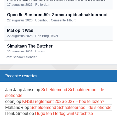
17 augustus 2026 · Rotterdam
Open 6e Senioren-50+ Zomer-rapidschaaktoernooi
22 augustus 2026 · Udenhout, Gemeente Tilburg
Mat op ‘t Wad
22 augustus 2026 · Den Burg, Texel
Simultaan The Butcher
22 augustus 2026 · Utrecht
Bron: SchaakKalender
2e Utrechts kroegloperstoernooi
23 augustus 2026 · Utrecht
Recente reacties
Open Eemlandtoernooi 2026
25 augustus 2026 · Bunschoten-Spakenburg
Jan Jaap Janse
op
Scheldemond Schaaktoernooi: de
DSC Girls Night
slotronde
27 augustus 2026 · Delft
coenj
op
KNSB reglement 2026-2027 – hoe te lezen?
FlatlandR
op
Scheldemond Schaaktoernooi: de slotronde
KC Open
Henk Smout
op
Hugo ten Hertog wint Utrechtse
28 augustus 2026 · Haarlem