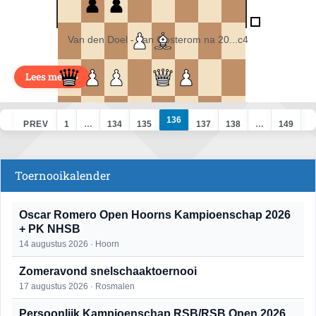
Van den Doel - Van Oosterom na 20...c4
Lees meer >
136
PREV
1
…
134
135
137
138
…
149
NEXT
Toernooikalender
Oscar Romero Open Hoorns Kampioenschap 2026
+ PK NHSB
14 augustus 2026 · Hoorn
Zomeravond snelschaaktoernooi
17 augustus 2026 · Rosmalen
Persoonlijk Kampioenschap RSB/RSB Open 2026