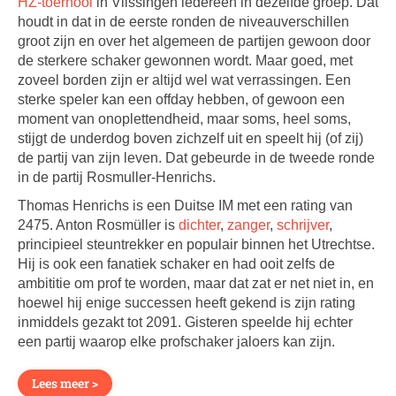
HZ-toernooi
in Vlissingen iedereen in dezelfde groep. Dat
houdt in dat in de eerste ronden de niveauverschillen
groot zijn en over het algemeen de partijen gewoon door
de sterkere schaker gewonnen wordt. Maar goed, met
zoveel borden zijn er altijd wel wat verrassingen. Een
sterke speler kan een offday hebben, of gewoon een
moment van onoplettendheid, maar soms, heel soms,
stijgt de underdog boven zichzelf uit en speelt hij (of zij)
de partij van zijn leven. Dat gebeurde in de tweede ronde
in de partij Rosmuller-Henrichs.
Thomas Henrichs is een Duitse IM met een rating van
2475. Anton Rosmüller is
dichter
,
zanger
,
schrijver
,
principieel steuntrekker en populair binnen het Utrechtse.
Hij is ook een fanatiek schaker en had ooit zelfs de
ambititie om prof te worden, maar dat zat er net niet in, en
hoewel hij enige successen heeft gekend is zijn rating
inmiddels gezakt tot 2091. Gisteren speelde hij echter
een partij waarop elke profschaker jaloers kan zijn.
Lees meer >