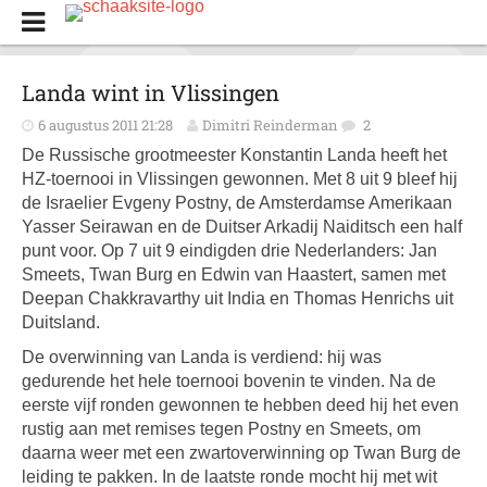
Landa wint in Vlissingen
6 augustus 2011 21:28
Dimitri Reinderman
2
De Russische grootmeester Konstantin Landa heeft het
HZ-toernooi in Vlissingen gewonnen. Met 8 uit 9 bleef hij
de Israelier Evgeny Postny, de Amsterdamse Amerikaan
Yasser Seirawan en de Duitser Arkadij Naiditsch een half
punt voor. Op 7 uit 9 eindigden drie Nederlanders: Jan
Smeets, Twan Burg en Edwin van Haastert, samen met
Deepan Chakkravarthy uit India en Thomas Henrichs uit
Duitsland.
De overwinning van Landa is verdiend: hij was
gedurende het hele toernooi bovenin te vinden. Na de
eerste vijf ronden gewonnen te hebben deed hij het even
rustig aan met remises tegen Postny en Smeets, om
daarna weer met een zwartoverwinning op Twan Burg de
leiding te pakken. In de laatste ronde mocht hij met wit