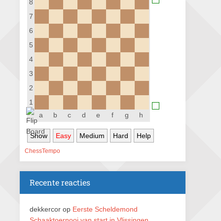
8
Nazomervierkampentoernooi 2026
7
28 augustus 2026 · Assen
6
KC Open
5
28 augustus 2026 · Haarlem
4
11e Goirles Weekend Kampioenschap
3
28 augustus 2026 · Goirle
2
Keisnel Schaaktoernooi
1
29 augustus 2026 · Amersfoort
a
b
c
d
e
f
g
h
Kroeg & Loper Leiden
Show
Easy
Medium
Hard
Help
30 augustus 2026 · Leiden
ChessTempo
Open Schaakkampioenschap van
Arnhem
4 september 2026 · ARNHEM
Recente reacties
Groninger stappenkampioenschap
5 september 2026 · Groningen
dekkercor
op
Eerste Scheldemond
Schaaktoernooi van start in Vlissingen