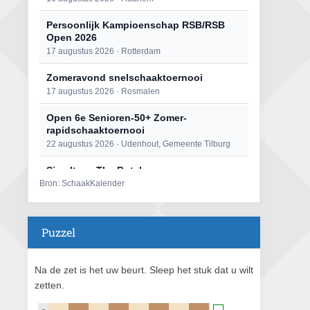
Persoonlijk Kampioenschap RSB/RSB
Open 2026
17 augustus 2026 · Rotterdam
Zomeravond snelschaaktoernooi
17 augustus 2026 · Rosmalen
Open 6e Senioren-50+ Zomer-
rapidschaaktoernooi
22 augustus 2026 · Udenhout, Gemeente Tilburg
Simultaan The Butcher
Bron: SchaakKalender
22 augustus 2026 · Utrecht
Mat op ‘t Wad
22 augustus 2026 · Den Burg, Texel
Puzzel
2e Utrechts kroegloperstoernooi
23 augustus 2026 · Utrecht
Na de zet is het uw beurt. Sleep het stuk dat u wilt
zetten.
Open Eemlandtoernooi 2026
25 augustus 2026 · Bunschoten-Spakenburg