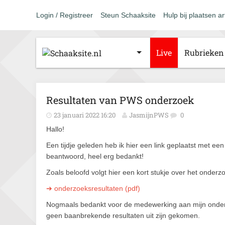
Login / Registreer
Steun Schaaksite
Hulp bij plaatsen ar
Live
Rubrieken
Resultaten van PWS onderzoek
23 januari 2022 16:20
JasmijnPWS
0
Hallo!
Een tijdje geleden heb ik hier een link geplaatst met ee
beantwoord, heel erg bedankt!
Zoals beloofd volgt hier een kort stukje over het onderz
➔ onderzoeksresultaten (pdf)
Nogmaals bedankt voor de medewerking aan mijn onderzoe
geen baanbrekende resultaten uit zijn gekomen.