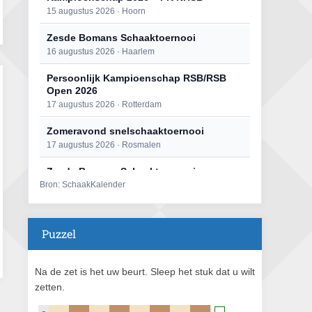
15 augustus 2026 · Hoorn
Zesde Bomans Schaaktoernooi
16 augustus 2026 · Haarlem
Persoonlijk Kampioenschap RSB/RSB
Open 2026
17 augustus 2026 · Rotterdam
Zomeravond snelschaaktoernooi
17 augustus 2026 · Rosmalen
Zesde Bomans Schaaktoernooi
Bron: SchaakKalender
17 augustus 2026 · Haarlem
Zomeravond snelschaaktoernooi
18 augustus 2026 · Rosmalen
Puzzel
Persoonlijk Kampioenschap RSB/RSB
Open 2026
Na de zet is het uw beurt. Sleep het stuk dat u wilt
18 augustus 2026 · Rotterdam
zetten.
Mat op ‘t Wad