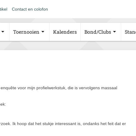
tikel
Contact en colofon
Toernooien
Kalenders
Bond/Clubs
Stan
n enquête voor mijn profielwerkstuk, die is vervolgens massaal
oek:
k. Ik hoop dat het stukje interessant is, ondanks het feit dat er