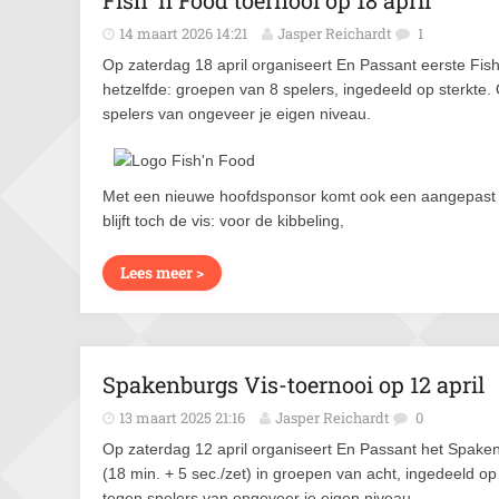
Fish ’n Food toernooi op 18 april
14 maart 2026 14:21
Jasper Reichardt
1
Op zaterdag 18 april organiseert En Passant eerste Fis
hetzelfde: groepen van 8 spelers, ingedeeld op sterkte. 
spelers van ongeveer je eigen niveau.
Met een nieuwe hoofdsponsor komt ook een aangepast pr
blijft toch de vis: voor de kibbeling,
Lees meer >
Spakenburgs Vis-toernooi op 12 april
13 maart 2025 21:16
Jasper Reichardt
0
Op zaterdag 12 april organiseert En Passant het Spaken
(18 min. + 5 sec./zet) in groepen van acht, ingedeeld op 
tegen spelers van ongeveer je eigen niveau.