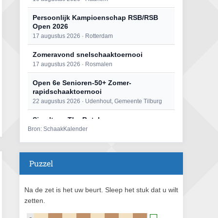
Persoonlijk Kampioenschap RSB/RSB
Open 2026
17 augustus 2026 · Rotterdam
Zomeravond snelschaaktoernooi
17 augustus 2026 · Rosmalen
Open 6e Senioren-50+ Zomer-
rapidschaaktoernooi
22 augustus 2026 · Udenhout, Gemeente Tilburg
Simultaan The Butcher
Bron: SchaakKalender
22 augustus 2026 · Utrecht
Mat op ‘t Wad
22 augustus 2026 · Den Burg, Texel
Puzzel
2e Utrechts kroegloperstoernooi
23 augustus 2026 · Utrecht
Na de zet is het uw beurt. Sleep het stuk dat u wilt
zetten.
Open Eemlandtoernooi 2026
25 augustus 2026 · Bunschoten-Spakenburg