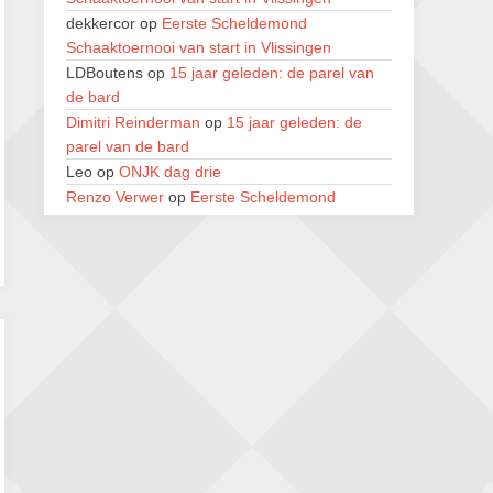
Zwolle Zuid Schaakt! Terrassentoernooi
dekkercor
op
Eerste Scheldemond
voor duo’s
Schaaktoernooi van start in Vlissingen
5 september 2026 · Zwolle
LDBoutens
op
15 jaar geleden: de parel van
22e Hans Sandbrink Memorial
de bard
5 september 2026 · Utrecht
Dimitri Reinderman
op
15 jaar geleden: de
parel van de bard
Open Kampioenschap Gouda 2026
Leo
op
ONJK dag drie
5 september 2026 · Gouda
Renzo Verwer
op
Eerste Scheldemond
Schaaktoernooi van start in Vlissingen
LDBoutens
op
Eerste Scheldemond
Schaaktoernooi van start in Vlissingen
LDBoutens
op
15 jaar geleden: de parel van
de bard
Lucien Deschuyteneer
op
41e Open van
Geraardsbergen, van zondag 2 tot donderdag
6 augustus
Lucien Deschuyteneer
op
41e Open van
Geraardsbergen, van zondag 2 tot donderdag
6 augustus