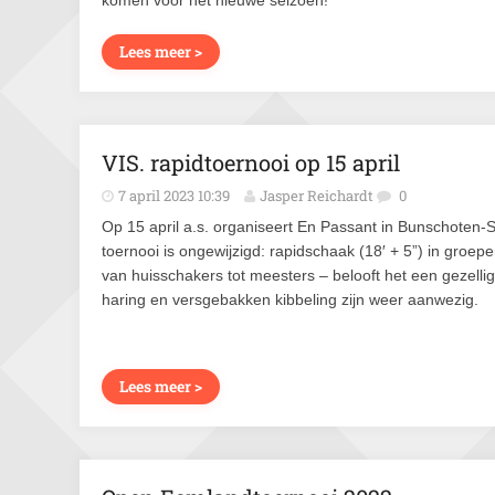
komen voor het nieuwe seizoen!
Lees meer >
VIS. rapidtoernooi op 15 april
7 april 2023 10:39
Jasper Reichardt
0
Op 15 april a.s. organiseert En Passant in Bunschoten-
toernooi is ongewijzigd: rapidschaak (18′ + 5”) in groe
van huisschakers tot meesters – belooft het een gezelli
haring en versgebakken kibbeling zijn weer aanwezig.
Lees meer >