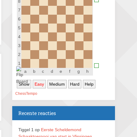
8
Nazomervierkampentoernooi 2026
7
28 augustus 2026 · Assen
6
KC Open
5
28 augustus 2026 · Haarlem
4
11e Goirles Weekend Kampioenschap
3
28 augustus 2026 · Goirle
2
Keisnel Schaaktoernooi
1
29 augustus 2026 · Amersfoort
a
b
c
d
e
f
g
h
Kroeg & Loper Leiden
Show
Easy
Medium
Hard
Help
30 augustus 2026 · Leiden
ChessTempo
Open Schaakkampioenschap van
Arnhem
4 september 2026 · ARNHEM
Recente reacties
Groninger stappenkampioenschap
5 september 2026 · Groningen
Tiggel 1
op
Eerste Scheldemond
Schaaktoernooi van start in Vlissingen