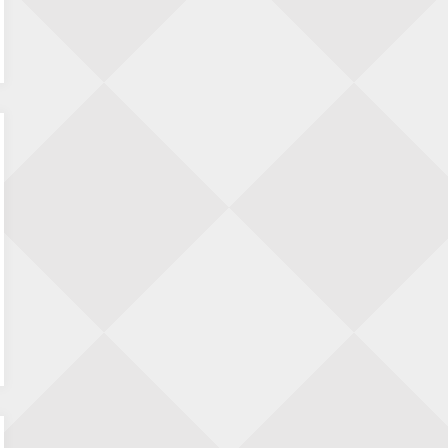
Jan Jaap Janse
op
15 jaar geleden: de parel
van de bard
Renzo Verwer
op
Krantenrubrieken
weekenden 4, 11 en 18 juli 2026
LDBoutens
op
15 jaar geleden: de parel van
de bard
Tiggel 1
op
We gaan beginnen!
Renzo Verwer
op
We gaan beginnen!