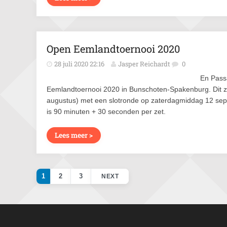
Open Eemlandtoernooi 2020
28 juli 2020 22:16
Jasper Reichardt
0
En Pass
Eemlandtoernooi 2020 in Bunschoten-Spakenburg. Dit z
augustus) met een slotronde op zaterdagmiddag 12 sept
is 90 minuten + 30 seconden per zet.
Lees meer >
1
2
3
NEXT