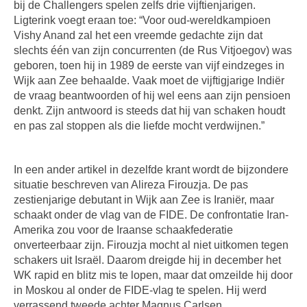
bij de Challengers spelen zelfs drie vijftienjarigen.
Ligterink voegt eraan toe: “Voor oud-wereldkampioen
Vishy Anand zal het een vreemde gedachte zijn dat
slechts één van zijn concurrenten (de Rus Vitjoegov) was
geboren, toen hij in 1989 de eerste van vijf eindzeges in
Wijk aan Zee behaalde. Vaak moet de vijftigjarige Indiër
de vraag beantwoorden of hij wel eens aan zijn pensioen
denkt. Zijn antwoord is steeds dat hij van schaken houdt
en pas zal stoppen als die liefde mocht verdwijnen.”
In een ander artikel in dezelfde krant wordt de bijzondere
situatie beschreven van Alireza Firouzja. De pas
zestienjarige debutant in Wijk aan Zee is Iraniër, maar
schaakt onder de vlag van de FIDE. De confrontatie Iran-
Amerika zou voor de Iraanse schaakfederatie
onverteerbaar zijn. Firouzja mocht al niet uitkomen tegen
schakers uit Israël. Daarom dreigde hij in december het
WK rapid en blitz mis te lopen, maar dat omzeilde hij door
in Moskou al onder de FIDE-vlag te spelen. Hij werd
verrassend tweede achter Magnus Carlsen.