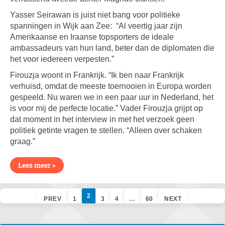
Yasser Seirawan is juist niet bang voor politieke
spanningen in Wijk aan Zee: “Al veertig jaar zijn
Amerikaanse en Iraanse topsporters de ideale
ambassadeurs van hun land, beter dan de diplomaten die
het voor iedereen verpesten.”
Firouzja woont in Frankrijk. “Ik ben naar Frankrijk
verhuisd, omdat de meeste toernooien in Europa worden
gespeeld. Nu waren we in een paar uur in Nederland, het
is voor mij de perfecte locatie.” Vader Firouzja grijpt op
dat moment in het interview in met het verzoek geen
politiek getinte vragen te stellen. “Alleen over schaken
graag.”
Lees meer >
2
PREV
1
3
4
…
60
NEXT