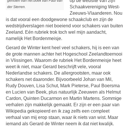
op de website van zijn
genoten van het boek van Paul van
Schaakvereniging West-
der Sterren.
Zeeuws-Vlaanderen. Nou
is dat vooral een doodgewone schaakclub en zijn de
wedstrijdverslagen niet boeiend voor schakers van buiten
Zeeland. Eén rubriek trok toch wel mijn aandacht,
namelijk Het Bordenmeisje.
Gerard de Winter kent heel veel schakers, hij is een van
de grote mannen achter het Hogeschool Zeelandtoernooi
in Vlissingen. Waarom de rubriek Het Bordenmeisje heet
weet ik niet, maar Gerard beschrijft vele, vooral
Nederlandse schakers. De allergrootsten, maar ook
schakers net daaronder. Bijvoorbeeld Johan van Mil,
Rudy Douven, Lisa Schut, Mark Pieterse, Paul Boersma
en Lucien van Beek, plus natuurlijk Zeeuwen als Helmut
Cardon, Quinten Ducarmon en Martin Martens. Sommige
verhalen zijn makkelijk gemaakt. Er zijn er een paar van
Wikipedia gekopieerd en ik zag zelfs een compleet
verhaal van mij erop staan, waar ik niets van wist. Maar
iemand als Gerard de Winter neem ik dat niet kwalijk.