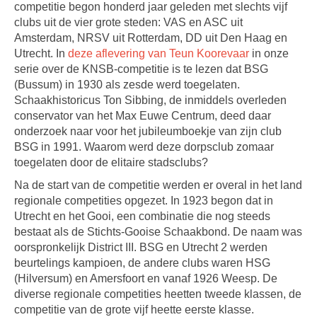
competitie begon honderd jaar geleden met slechts vijf
clubs uit de vier grote steden: VAS en ASC uit
Amsterdam, NRSV uit Rotterdam, DD uit Den Haag en
Utrecht. In
deze aflevering van Teun Koorevaar
in onze
serie over de KNSB-competitie is te lezen dat BSG
(Bussum) in 1930 als zesde werd toegelaten.
Schaakhistoricus Ton Sibbing, de inmiddels overleden
conservator van het Max Euwe Centrum, deed daar
onderzoek naar voor het jubileumboekje van zijn club
BSG in 1991. Waarom werd deze dorpsclub zomaar
toegelaten door de elitaire stadsclubs?
Na de start van de competitie werden er overal in het land
regionale competities opgezet. In 1923 begon dat in
Utrecht en het Gooi, een combinatie die nog steeds
bestaat als de Stichts-Gooise Schaakbond. De naam was
oorspronkelijk District III. BSG en Utrecht 2 werden
beurtelings kampioen, de andere clubs waren HSG
(Hilversum) en Amersfoort en vanaf 1926 Weesp. De
diverse regionale competities heetten tweede klassen, de
competitie van de grote vijf heette eerste klasse.