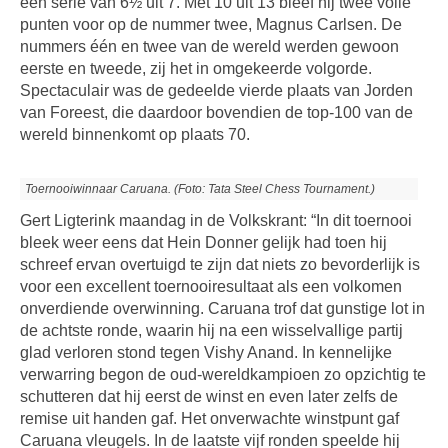
een serie van 6½ uit 7. Met 10 uit 13 bleef hij twee volle
punten voor op de nummer twee, Magnus Carlsen. De
nummers één en twee van de wereld werden gewoon
eerste en tweede, zij het in omgekeerde volgorde.
Spectaculair was de gedeelde vierde plaats van Jorden
van Foreest, die daardoor bovendien de top-100 van de
wereld binnenkomt op plaats 70.
Toernooiwinnaar Caruana. (Foto: Tata Steel Chess Tournament.)
Gert Ligterink maandag in de Volkskrant: “In dit toernooi
bleek weer eens dat Hein Donner gelijk had toen hij
schreef ervan overtuigd te zijn dat niets zo bevorderlijk is
voor een excellent toernooiresultaat als een volkomen
onverdiende overwinning. Caruana trof dat gunstige lot in
de achtste ronde, waarin hij na een wisselvallige partij
glad verloren stond tegen Vishy Anand. In kennelijke
verwarring begon de oud-wereldkampioen zo opzichtig te
schutteren dat hij eerst de winst en even later zelfs de
remise uit handen gaf. Het onverwachte winstpunt gaf
Caruana vleugels. In de laatste vijf ronden speelde hij