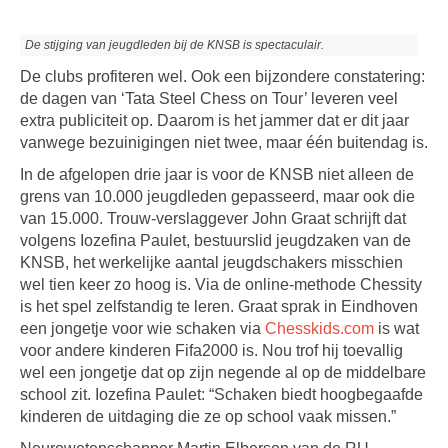
De stijging van jeugdleden bij de KNSB is spectaculair.
De clubs profiteren wel. Ook een bijzondere constatering:
de dagen van ‘Tata Steel Chess on Tour’ leveren veel
extra publiciteit op. Daarom is het jammer dat er dit jaar
vanwege bezuinigingen niet twee, maar één buitendag is.
In de afgelopen drie jaar is voor de KNSB niet alleen de
grens van 10.000 jeugdleden gepasseerd, maar ook die
van 15.000. Trouw-verslaggever John Graat schrijft dat
volgens Iozefina Paulet, bestuurslid jeugdzaken van de
KNSB, het werkelijke aantal jeugdschakers misschien
wel tien keer zo hoog is. Via de online-methode Chessity
is het spel zelfstandig te leren. Graat sprak in Eindhoven
een jongetje voor wie schaken via
Chesskids.com
is wat
voor andere kinderen Fifa2000 is. Nou trof hij toevallig
wel een jongetje dat op zijn negende al op de middelbare
school zit. Iozefina Paulet: “Schaken biedt hoogbegaafde
kinderen de uitdaging die ze op school vaak missen.”