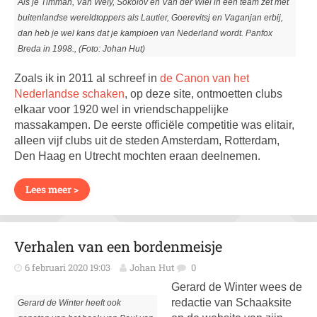
Als je Timman, Van Wely, Sokolov en Van der Wiel in een team zet met
buitenlandse wereldtoppers als Lautier, Goerevitsj en Vaganjan erbij,
dan heb je wel kans dat je kampioen van Nederland wordt. Panfox
Breda in 1998., (Foto: Johan Hut)
Zoals ik in 2011 al schreef in
de Canon van het
Nederlandse schaken
, op deze site, ontmoetten clubs
elkaar voor 1920 wel in vriendschappelijke
massakampen. De eerste officiële competitie was elitair,
alleen vijf clubs uit de steden Amsterdam, Rotterdam,
Den Haag en Utrecht mochten eraan deelnemen.
Lees meer >
Verhalen van een bordenmeisje
6 februari 2020 19:03
Johan Hut
0
Gerard de Winter wees de
redactie van Schaaksite
Gerard de Winter heeft ook