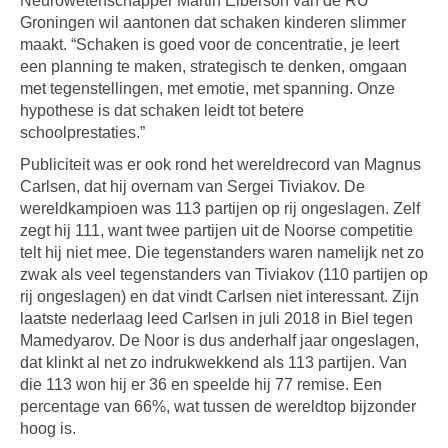
Neurowetenschapper Martin Elberson van de RU
Groningen wil aantonen dat schaken kinderen slimmer
maakt. “Schaken is goed voor de concentratie, je leert
een planning te maken, strategisch te denken, omgaan
met tegenstellingen, met emotie, met spanning. Onze
hypothese is dat schaken leidt tot betere
schoolprestaties.”
Publiciteit was er ook rond het wereldrecord van Magnus
Carlsen, dat hij overnam van Sergei Tiviakov. De
wereldkampioen was 113 partijen op rij ongeslagen. Zelf
zegt hij 111, want twee partijen uit de Noorse competitie
telt hij niet mee. Die tegenstanders waren namelijk net zo
zwak als veel tegenstanders van Tiviakov (110 partijen op
rij ongeslagen) en dat vindt Carlsen niet interessant. Zijn
laatste nederlaag leed Carlsen in juli 2018 in Biel tegen
Mamedyarov. De Noor is dus anderhalf jaar ongeslagen,
dat klinkt al net zo indrukwekkend als 113 partijen. Van
die 113 won hij er 36 en speelde hij 77 remise. Een
percentage van 66%, wat tussen de wereldtop bijzonder
hoog is.