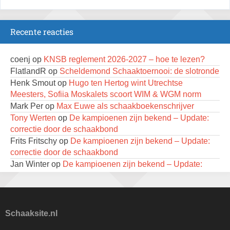
2e Utrechts kroegloperstoernooi
23 augustus 2026 · Utrecht
Recente reacties
Open Eemlandtoernooi 2026
25 augustus 2026 · Bunschoten-Spakenburg
coenj
op
KNSB reglement 2026-2027 – hoe te lezen?
DSC Girls Night
FlatlandR
op
Scheldemond Schaaktoernooi: de slotronde
27 augustus 2026 · Delft
Henk Smout
op
Hugo ten Hertog wint Utrechtse
Meesters, Sofiia Moskalets scoort WIM & WGM norm
KC Open
Mark Per
op
Max Euwe als schaakboekenschrijver
28 augustus 2026 · Haarlem
Tony Werten
op
De kampioenen zijn bekend – Update:
Nazomervierkampentoernooi 2026
correctie door de schaakbond
28 augustus 2026 · Assen
Frits Fritschy
op
De kampioenen zijn bekend – Update:
correctie door de schaakbond
Keisnel Schaaktoernooi
Jan Winter
op
De kampioenen zijn bekend – Update:
29 augustus 2026 · Amersfoort
correctie door de schaakbond
Tony Werten
op
KNSB reglement 2026-2027 – hoe te
Kroeg & Loper Leiden
lezen?
30 augustus 2026 · Leiden
Dimitri Reinderman
op
De kampioenen zijn bekend –
Schaaksite.nl
Open Schaakkampioenschap van Arnhem
Update: correctie door de schaakbond