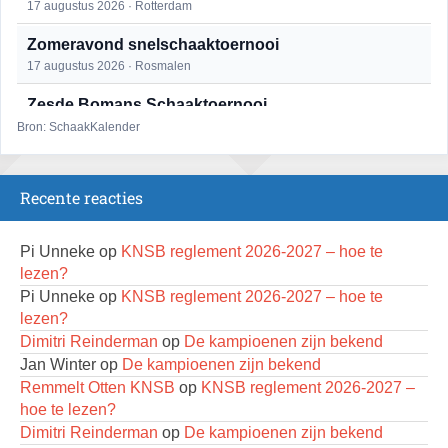
17 augustus 2026 · Rotterdam
Zomeravond snelschaaktoernooi
17 augustus 2026 · Rosmalen
Zesde Bomans Schaaktoernooi
17 augustus 2026 · Haarlem
Bron: SchaakKalender
Zomeravond snelschaaktoernooi
18 augustus 2026 · Rosmalen
Recente reacties
Persoonlijk Kampioenschap RSB/RSB Open 2026
18 augustus 2026 · Rotterdam
Pi Unneke
op
KNSB reglement 2026-2027 – hoe te
lezen?
Mat op ‘t Wad
Pi Unneke
op
KNSB reglement 2026-2027 – hoe te
22 augustus 2026 · Den Burg, Texel
lezen?
Dimitri Reinderman
op
De kampioenen zijn bekend
Simultaan The Butcher
Jan Winter
op
De kampioenen zijn bekend
22 augustus 2026 · Utrecht
Remmelt Otten KNSB
op
KNSB reglement 2026-2027 –
Open 6e Senioren-50+ Zomer-rapidschaaktoernooi
hoe te lezen?
22 augustus 2026 · Udenhout, Gemeente Tilburg
Dimitri Reinderman
op
De kampioenen zijn bekend