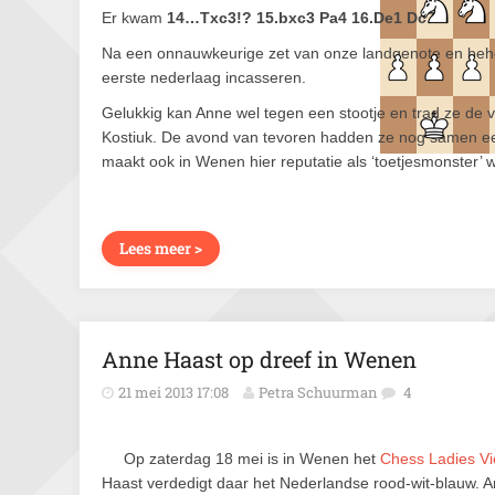
Er kwam
14…Txc3!? 15.bxc3 Pa4 16.De1 Dc7
.
Na een onnauwkeurige zet van onze landgenote en behoo
eerste nederlaag incasseren.
Gelukkig kan Anne wel tegen een stootje en trad ze de
Kostiuk. De avond van tevoren hadden ze nog samen een h
maakt ook in Wenen hier reputatie als ‘toetjesmonster’ 
Lees meer >
Anne Haast op dreef in Wenen
21 mei 2013 17:08
Petra Schuurman
4
Op zaterdag 18 mei is in Wenen het
Chess Ladies V
Haast verdedigt daar het Nederlandse rood-wit-blauw. A