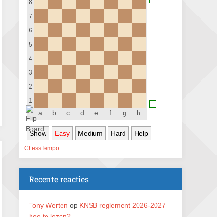
8
Nazomervierkampentoernooi 2026
7
28 augustus 2026 · Assen
6
KC Open
5
28 augustus 2026 · Haarlem
4
11e Goirles Weekend Kampioenschap
3
28 augustus 2026 · Goirle
2
Keisnel Schaaktoernooi
1
29 augustus 2026 · Amersfoort
a
b
c
d
e
f
g
h
Kroeg & Loper Leiden
Show
Easy
Medium
Hard
Help
30 augustus 2026 · Leiden
ChessTempo
Open Schaakkampioenschap van
Arnhem
4 september 2026 · ARNHEM
Recente reacties
Zwolle Zuid Schaakt! Terrassentoernooi
voor duo’s
Tony Werten
op
KNSB reglement 2026-2027 –
5 september 2026 · Zwolle
hoe te lezen?