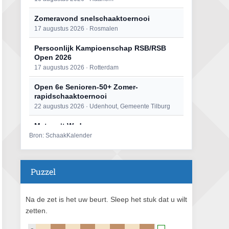
Zomeravond snelschaaktoernooi
17 augustus 2026 · Rosmalen
Persoonlijk Kampioenschap RSB/RSB
Open 2026
17 augustus 2026 · Rotterdam
Open 6e Senioren-50+ Zomer-
rapidschaaktoernooi
22 augustus 2026 · Udenhout, Gemeente Tilburg
Mat op ‘t Wad
Bron: SchaakKalender
22 augustus 2026 · Den Burg, Texel
Simultaan The Butcher
22 augustus 2026 · Utrecht
Puzzel
2e Utrechts kroegloperstoernooi
23 augustus 2026 · Utrecht
Na de zet is het uw beurt. Sleep het stuk dat u wilt
zetten.
Open Eemlandtoernooi 2026
25 augustus 2026 · Bunschoten-Spakenburg