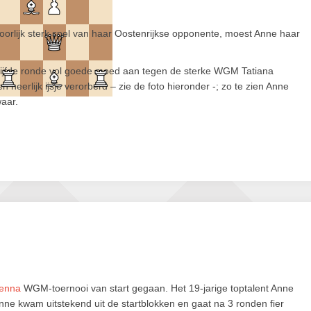
rlijk sterk spel van haar Oostenrijkse opponente, moest Anne haar
 vijfde ronde vol goede moed aan tegen de sterke WGM Tatiana
eerlijk ijsje verorberd – zie de foto hieronder -; zo te zien Anne
waar.
ienna
WGM-toernooi van start gegaan. Het 19-jarige toptalent Anne
nne kwam uitstekend uit de startblokken en gaat na 3 ronden fier