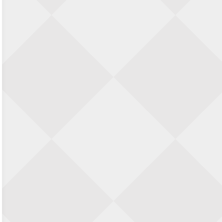
Zwolle Zuid Schaakt! Terrassentoernooi
voor duo’s
5 september 2026 · Zwolle
22e Hans Sandbrink Memorial
5 september 2026 · Utrecht
Open Kampioenschap Gouda 2026
5 september 2026 · Gouda