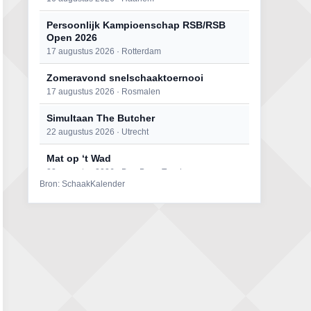
Persoonlijk Kampioenschap RSB/RSB
Open 2026
17 augustus 2026 · Rotterdam
Zomeravond snelschaaktoernooi
17 augustus 2026 · Rosmalen
Simultaan The Butcher
22 augustus 2026 · Utrecht
Mat op ‘t Wad
22 augustus 2026 · Den Burg, Texel
Bron: SchaakKalender
Open 6e Senioren-50+ Zomer-
rapidschaaktoernooi
22 augustus 2026 · Udenhout, Gemeente Tilburg
2e Utrechts kroegloperstoernooi
23 augustus 2026 · Utrecht
Open Eemlandtoernooi 2026
25 augustus 2026 · Bunschoten-Spakenburg