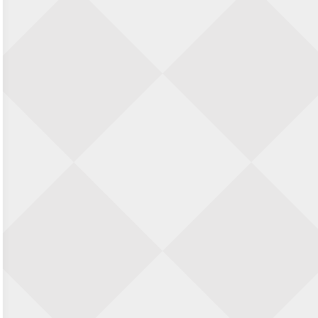
KC Open
28 augustus 2026 · Haarlem
11e Goirles Weekend Kampioenschap
28 augustus 2026 · Goirle
Nazomervierkampentoernooi 2026
28 augustus 2026 · Assen
Keisnel Schaaktoernooi
29 augustus 2026 · Amersfoort
Kroeg & Loper Leiden
30 augustus 2026 · Leiden
Open Schaakkampioenschap van
Arnhem
4 september 2026 · ARNHEM
Groninger stappenkampioenschap
5 september 2026 · Groningen