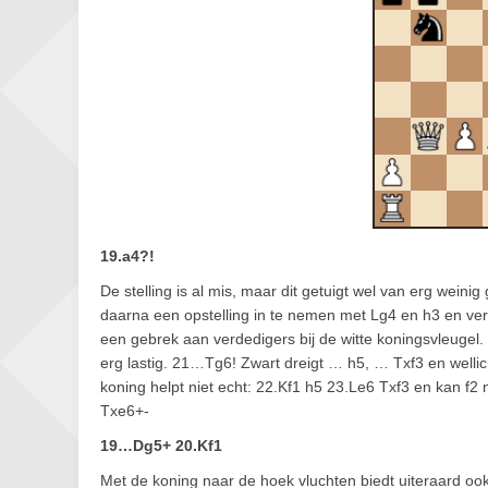
19.a4?!
De stelling is al mis, maar dit getuigt wel van erg weinig 
daarna een opstelling in te nemen met Lg4 en h3 en verv
een gebrek aan verdedigers bij de witte koningsvleugel.
erg lastig. 21…Tg6! Zwart dreigt … h5, … Txf3 en welli
koning helpt niet echt: 22.Kf1 h5 23.Le6 Txf3 en kan f2
Txe6+-
19…Dg5+ 20.Kf1
Met de koning naar de hoek vluchten biedt uiteraard o