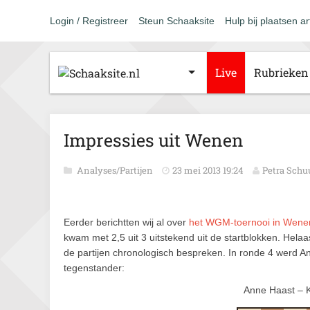
Login / Registreer
Steun Schaaksite
Hulp bij plaatsen ar
Live
Rubrieken
Impressies uit Wenen
Analyses/Partijen
23 mei 2013 19:24
Petra Sch
Eerder berichtten wij al over
het WGM-toernooi in Wene
kwam met 2,5 uit 3 uitstekend uit de startblokken. Helaa
de partijen chronologisch bespreken. In ronde 4 werd An
tegenstander:
Anne Haast – K