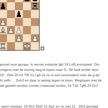
gevoel voor gevaar. In eerste instantie lijkt 19.Lxf5 principieel. Om
olgens met de koning weg te lopen naar f1. Dit faalt echter door
 19…Dh4 20.h3 Tf8 21.Lg4 en nu is een torenswitch naar de g-lijn
cht zelfs … Dxh3 en daar is weinig tegen te doen. Weglopen met de
 niet gedekt worden zonder materiaal verlies: 24.Td2 Tgf6 25.Dc2
ok geen soelaas. 20.Kh1 Dh5! 21.Kg1 en nu ziet 21…Dh3 gevolgd