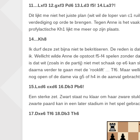
11…Lxf3 12.gxf3 Pd6 13.Ld3 f5! 14.La3?!
Dit lijkt me niet het juiste plan (wit wil de loper van c1
verdediging op orde te brengen. Tegen Anne is het vaak a
profylactische Kh1 lijkt me meer op zijn plaats.
14…Kh8
Ik durf deze zet bijna niet te bekritiseren. De reden is d
ik. Wellicht wilde Anne de opstoot f5-f4 spelen zonder 
is dat wit (zoals in de partij) niet met schaak op e6 kan
daarna verder te gaan met de ‘rooklift’ … Tf6. Maar well
nog open of de dame via g5 of h4 in de aanval gebracht
15.Lxd6 cxd6 16.Db3 Pb6!
Een sterke zet. Zwart staat nu klaar om haar zware stuk
zwarte paard kan in een later stadium in het spel gebra
17.Dxe6 Tf6 18.Db3 Th6