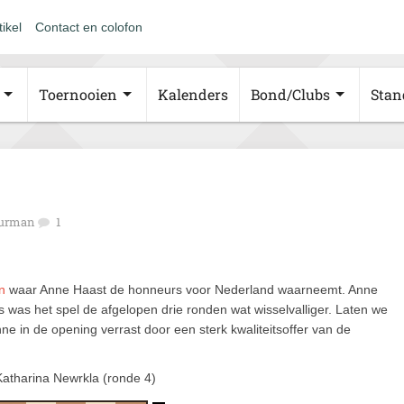
tikel
Contact en colofon
Toernooien
Kalenders
Bond/Clubs
Stan
uurman
1
n
waar Anne Haast de honneurs voor Nederland waarneemt. Anne
s was het spel de afgelopen drie ronden wat wisselvalliger. Laten we
ne in de opening verrast door een sterk kwaliteitsoffer van de
atharina Newrkla (ronde 4)