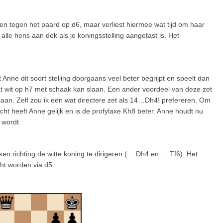
 ruilen tegen het paard op d6, maar verliest hiermee wat tijd om haar
lle hens aan dek als je koningsstelling aangetast is. Het
at Anne dit soort stelling doorgaans veel beter begrijpt en speelt dan
dat wit op h7 met schaak kan slaan. Een ander voordeel van deze zet
 slaan. Zelf zou ik een wat directere zet als 14…Dh4! prefereren. Om
icht heeft Anne gelijk en is de profylaxe Kh8 beter. Anne houdt nu
 wordt.
ken richting de witte koning te dirigeren (… Dh4 en … Tf6). Het
cht worden via d5.