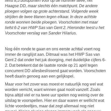
liefst 8,5 bordpunten voor op de nummer twee, het
Haagse DD, maar slechts één matchpunt. De andere
ploegen volgen op grote achterstand. Volgende week
strijden de twee titanen tegen elkaar. In deze achtste
ronde wonnen beide ploegen. Voorschoten met maar
liefst 6-2 van HWP Sas van Gent 2. Hieronder leest u het
Voorschoter verslag van Sander Hilarius.
Nog één ronde te gaan en ons eerste achttal voert nog
immer de ranglijst aan. Ditmaal was het HWP Sas van
Gent 2 dat onder het juk doorging, met duidelijke cijfers 6-
2. Dat betekent dat de laatste ronde op 21 april tegen
concurrent DD allesbeslissend gaat worden. Voorschoten
heeft daarin genoeg aan een gelijkspel.
Maar voor het zover was moest er natuurlijk nog wel wat
worden verricht, want winnen gaat nooit vanzelf. Zoals
bijna altijd viel er na twee uur spelen nog weinig over de
uitslag te voorspellen. Hier en daar waren er wellicht wat
lichte voordeeltjes, maar dat zegt allemaal nog niet