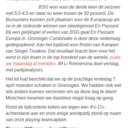
BSG won voor de derde keer dit seizoen
met 5,5-4,5 en staat nu weer boven de 50 procent. De
Bussumers kunnen zich plaatsen voor de Europacup als
ze in de slotronde winnen van streekgenoot En Passant.
Bij een gelijkspel of verlies van BSG gaat En Passant
Europa in. Groninger Combinatie is door deze nederlaag
gedegradeerd. Aan het topbord won Robin van Kampen
van Sergei Tiviakov. Dat resultaat bracht hem voor het
eerst in zijn leven in de top honderd van de wereld,
zoals
we maandag al meldden
. IM Li Riemersma doet verslag,
met partijanalyses.
Het lot had beschikt dat we op de prachtige lentedag 7
april moesten schaken in Groningen. We hadden ook wel
iets anders kunnen verzinnen om op deze dag te doen!
Misschien kwamen we daardoor nogal traag op gang.
Rond de tijdcontrole keken we tegen een 4½-1½-
achterstand aan en onze enige winstpartij stond op naam
van onze
playing teamcaptain
.