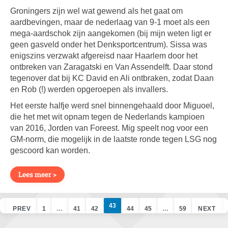
Groningers zijn wel wat gewend als het gaat om
aardbevingen, maar de nederlaag van 9-1 moet als een
mega-aardschok zijn aangekomen (bij mijn weten ligt er
geen gasveld onder het Denksportcentrum). Sissa was
enigszins verzwakt afgereisd naar Haarlem door het
ontbreken van Zaragatski en Van Assendelft. Daar stond
tegenover dat bij KC David en Ali ontbraken, zodat Daan
en Rob (!) werden opgeroepen als invallers.
Het eerste halfje werd snel binnengehaald door Miguoel,
die het met wit opnam tegen de Nederlands kampioen
van 2016, Jorden van Foreest. Mig speelt nog voor een
GM-norm, die mogelijk in de laatste ronde tegen LSG nog
gescoord kan worden.
Lees meer >
43
PREV
1
…
41
42
44
45
…
59
NEXT