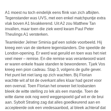
A1 moest nu toch eindelijk eens flink van zich afbijten.
Tegenstander was UVS, met een enkel matchpuntje extra
vlak boven A1 bivakkerend. Uit A2 zou Matthew Tan
invallen, maar toen die ziek werd kwam Paul Peter
Theulings A1 versterken.
Teamleider Jelmer Sminia gaf een solide voorbeeld. Hij
kreeg een van de sterkere tegenstanders. Die speelde de
London-opening. Er werd wat geruild en toen was het niet
veel meer – remise. En die remise was verantwoord want
er waren enkele fraaie standen te bewonderen. Tjark Vos
kreeg een pion cadeau. Stap 3, volgens de gulle gever.
Het punt liet niet lang op zich wachten. Bij Florian
wachtte wit af tot de overkant alles klaar had gezet voor
een overval. Toen Florian het onweer liet losbarsten
bleek de witte stelling zo lek als een mandje. Toen de
witte dame ook nog werd weggespoeld gaf wit er de brui
aan. Sybolt Strating zag dat alles goedkeurend aan en
accepteerde ook een vredesaanbod, al bleek achteraf dat