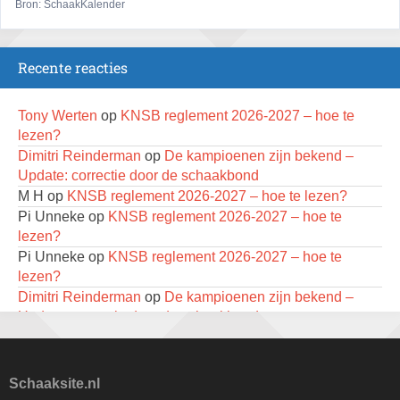
Bron: SchaakKalender
Simultaan The Butcher
22 augustus 2026 · Utrecht
Recente reacties
2e Utrechts kroegloperstoernooi
23 augustus 2026 · Utrecht
Tony Werten
op
KNSB reglement 2026-2027 – hoe te
Open Eemlandtoernooi 2026
lezen?
25 augustus 2026 · Bunschoten-Spakenburg
Dimitri Reinderman
op
De kampioenen zijn bekend –
Update: correctie door de schaakbond
Nazomervierkampentoernooi 2026
M H
op
KNSB reglement 2026-2027 – hoe te lezen?
28 augustus 2026 · Assen
Pi Unneke
op
KNSB reglement 2026-2027 – hoe te
KC Open
lezen?
28 augustus 2026 · Haarlem
Pi Unneke
op
KNSB reglement 2026-2027 – hoe te
lezen?
11e Goirles Weekend Kampioenschap
Dimitri Reinderman
op
De kampioenen zijn bekend –
28 augustus 2026 · Goirle
Update: correctie door de schaakbond
Jan Winter
op
De kampioenen zijn bekend – Update:
Keisnel Schaaktoernooi
correctie door de schaakbond
29 augustus 2026 · Amersfoort
Remmelt Otten KNSB
op
KNSB reglement 2026-2027 –
Schaaksite.nl
Kroeg & Loper Leiden
hoe te lezen?