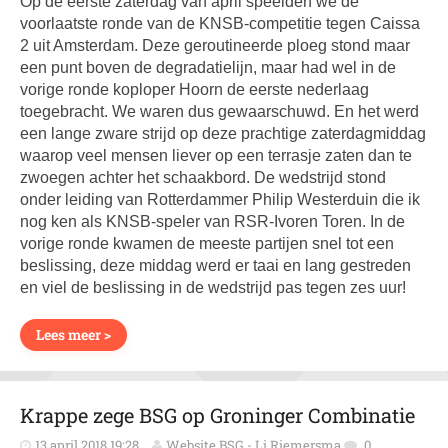
Op de eerste zaterdag van april speelden we de
voorlaatste ronde van de KNSB-competitie tegen Caissa
2 uit Amsterdam. Deze geroutineerde ploeg stond maar
een punt boven de degradatielijn, maar had wel in de
vorige ronde koploper Hoorn de eerste nederlaag
toegebracht. We waren dus gewaarschuwd. En het werd
een lange zware strijd op deze prachtige zaterdagmiddag
waarop veel mensen liever op een terrasje zaten dan te
zwoegen achter het schaakbord. De wedstrijd stond
onder leiding van Rotterdammer Philip Westerduin die ik
nog ken als KNSB-speler van RSR-Ivoren Toren. In de
vorige ronde kwamen de meeste partijen snel tot een
beslissing, deze middag werd er taai en lang gestreden
en viel de beslissing in de wedstrijd pas tegen zes uur!
Lees meer >
Krappe zege BSG op Groninger Combinatie
13 april 2018 19:28
Website BSG - Li Riemersma
0