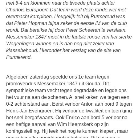
met 6-4 en klommen naar de tweede plaats achter
Charlois Europoort. Dat team werd deze ronde wel met
overmacht kampioen. Heugelijk feit bij Purmerend was
dat Pieter Hopman bijna zeker de eerste IM van de club
wordt. Dat bereikte hij door Peter Scheeren te verslaan.
Messemaker 1847 moet in de laatste ronde van het sterke
Wageningen winnen en is dan nog niet zeker van
klassebehoud. Hieronder het verslag van de site van
Purmerend.
Afgelopen zaterdag speelde ons 1e team tegen
promovendus Messemaker 1847 uit Gouda. Dit
sympathieke team vecht tegen degradatie en legde ons
het vuur na aan de schenen. Al snel keken we tegen een
0-2 achterstand aan. Eerst verloor Anton aan bord 9 tegen
Henk-Jan Evengroen. Hij verloor de kwaliteit en toen ging
het snel bergafwaarts. Ook Enrico aan bord 5 verloor na
een heftige aanval van Wim Heemskerk op zijn
koningsstelling. Hij leek het nog te kunnen kiepen, maar
een schijnoffer gooide roet in het eten. Dit seizoen is