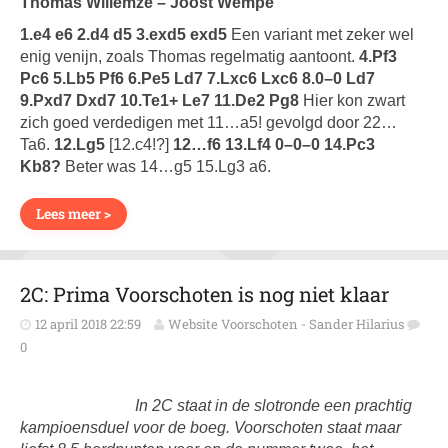
Thomas Willemze – Joost Wempe
1.e4 e6 2.d4 d5 3.exd5 exd5
Een variant met zeker wel
enig venijn, zoals Thomas regelmatig aantoont.
4.Pf3
Pc6 5.Lb5 Pf6 6.Pe5 Ld7 7.Lxc6 Lxc6 8.0–0 Ld7
9.Pxd7 Dxd7 10.Te1+ Le7 11.De2 Pg8
Hier kon zwart
zich goed verdedigen met 11…a5! gevolgd door 22…
Ta6.
12.Lg5
[12.c4!?]
12…f6 13.Lf4 0–0–0 14.Pc3
Kb8?
Beter was 14…g5 15.Lg3 a6.
Lees meer >
2C: Prima Voorschoten is nog niet klaar
12 april 2018 22:59
Website Voorschoten - Sander Hilarius
0
In 2C staat in de slotronde een prachtig
kampioensduel voor de boeg. Voorschoten staat maar