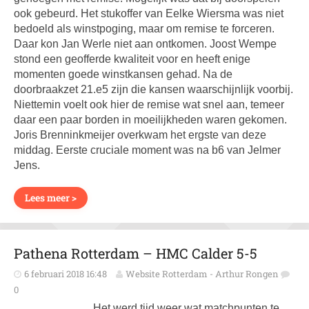
ook gebeurd. Het stukoffer van Eelke Wiersma was niet
bedoeld als winstpoging, maar om remise te forceren.
Daar kon Jan Werle niet aan ontkomen. Joost Wempe
stond een geofferde kwaliteit voor en heeft enige
momenten goede winstkansen gehad. Na de
doorbraakzet 21.e5 zijn die kansen waarschijnlijk voorbij.
Niettemin voelt ook hier de remise wat snel aan, temeer
daar een paar borden in moeilijkheden waren gekomen.
Joris Brenninkmeijer overkwam het ergste van deze
middag. Eerste cruciale moment was na b6 van Jelmer
Jens.
Lees meer >
Pathena Rotterdam – HMC Calder 5-5
6 februari 2018 16:48
Website Rotterdam - Arthur Rongen
0
Het werd tijd weer wat matchpunten te