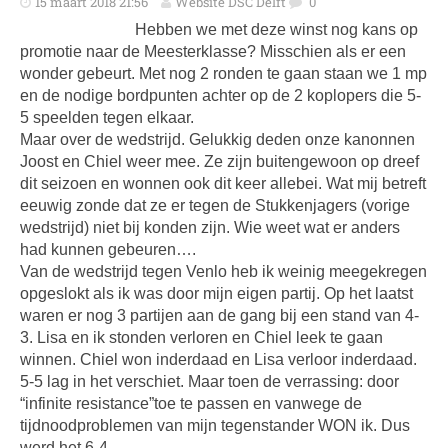
15 maart 2018 21:56
Website DSC Delft
0
Hebben we met deze winst nog kans op
promotie naar de Meesterklasse? Misschien als er een
wonder gebeurt. Met nog 2 ronden te gaan staan we 1 mp
en de nodige bordpunten achter op de 2 koplopers die 5-
5 speelden tegen elkaar.
Maar over de wedstrijd. Gelukkig deden onze kanonnen
Joost en Chiel weer mee. Ze zijn buitengewoon op dreef
dit seizoen en wonnen ook dit keer allebei. Wat mij betreft
eeuwig zonde dat ze er tegen de Stukkenjagers (vorige
wedstrijd) niet bij konden zijn. Wie weet wat er anders
had kunnen gebeuren….
Van de wedstrijd tegen Venlo heb ik weinig meegekregen
opgeslokt als ik was door mijn eigen partij. Op het laatst
waren er nog 3 partijen aan de gang bij een stand van 4-
3. Lisa en ik stonden verloren en Chiel leek te gaan
winnen. Chiel won inderdaad en Lisa verloor inderdaad.
5-5 lag in het verschiet. Maar toen de verrassing: door
“infinite resistance”toe te passen en vanwege de
tijdnoodproblemen van mijn tegenstander WON ik. Dus
werd het 6-4.