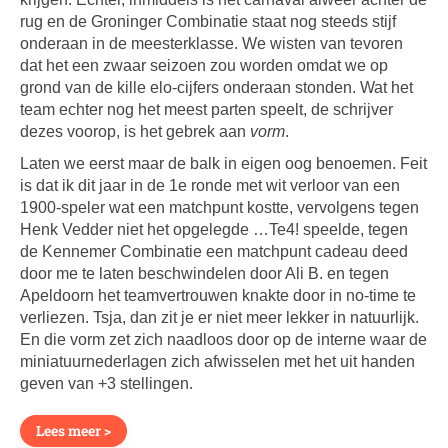
rug en de Groninger Combinatie staat nog steeds stijf
onderaan in de meesterklasse. We wisten van tevoren
dat het een zwaar seizoen zou worden omdat we op
grond van de kille elo-cijfers onderaan stonden. Wat het
team echter nog het meest parten speelt, de schrijver
dezes voorop, is het gebrek aan
vorm
.
Laten we eerst maar de balk in eigen oog benoemen. Feit
is dat ik dit jaar in de 1e ronde met wit verloor van een
1900-speler wat een matchpunt kostte, vervolgens tegen
Henk Vedder niet het opgelegde …Te4! speelde, tegen
de Kennemer Combinatie een matchpunt cadeau deed
door me te laten beschwindelen door Ali B. en tegen
Apeldoorn het teamvertrouwen knakte door in no-time te
verliezen. Tsja, dan zit je er niet meer lekker in natuurlijk.
En die vorm zet zich naadloos door op de interne waar de
miniatuurnederlagen zich afwisselen met het uit handen
geven van +3 stellingen.
Lees meer >