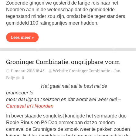
Zodoende gingen we gesterkt de lange reis naar het
Noorden aan in de wetenschap dat de gemiddelde
tegenstand minder zou zijn, omdat beide tegenstanders
gemiddeld 100 ratingpuntjes meer hadden.
Lees meer >
Groninger Combinatie: ongrijpbare vorm
11 maart 2018 18:45
Website Groninger Combinatie - Jan
Baljé
0
Het gaait nait aal te best mit de
grunneger fc
moar dat ligt an t seizoen en dat wordt wel weer oké –
Carnaval in’t Noorden
In bovenstaande songtekst kondigde het vermaarde duo
Rooie Rinus en Pé Daalemmer aan dat zo rondom
carnaval de Grunnigers de smoak weer te pakken zouden
krijgen. Echter, inmiddels is het carnaval alweer achter de