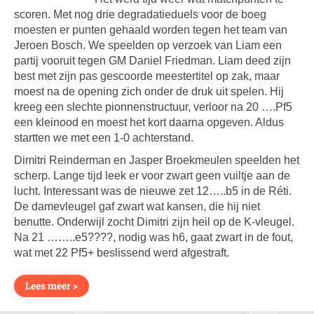
scoren. Met nog drie degradatieduels voor de boeg
moesten er punten gehaald worden tegen het team van
Jeroen Bosch. We speelden op verzoek van Liam een
partij vooruit tegen GM Daniel Friedman. Liam deed zijn
best met zijn pas gescoorde meestertitel op zak, maar
moest na de opening zich onder de druk uit spelen. Hij
kreeg een slechte pionnenstructuur, verloor na 20 ….Pf5
een kleinood en moest het kort daarna opgeven. Aldus
startten we met een 1-0 achterstand.
Dimitri Reinderman en Jasper Broekmeulen speelden het
scherp. Lange tijd leek er voor zwart geen vuiltje aan de
lucht. Interessant was de nieuwe zet 12…..b5 in de Réti.
De damevleugel gaf zwart wat kansen, die hij niet
benutte. Onderwijl zocht Dimitri zijn heil op de K-vleugel.
Na 21 ……..e5????, nodig was h6, gaat zwart in de fout,
wat met 22 Pf5+ beslissend werd afgestraft.
Lees meer >