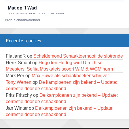
Mat op ‘t Wad
22 augustus 2026 · Den Burg, Texel
Bron: SchaakKalender
2e Utrechts kroegloperstoernooi
23 augustus 2026 · Utrecht
Recente reacties
Open Eemlandtoernooi 2026
25 augustus 2026 · Bunschoten-Spakenburg
FlatlandR
op
Scheldemond Schaaktoernooi: de slotronde
DSC Girls Night
Henk Smout
op
Hugo ten Hertog wint Utrechtse
27 augustus 2026 · Delft
Meesters, Sofiia Moskalets scoort WIM & WGM norm
Mark Per
op
Max Euwe als schaakboekenschrijver
Nazomervierkampentoernooi 2026
Tony Werten
op
De kampioenen zijn bekend – Update:
28 augustus 2026 · Assen
correctie door de schaakbond
KC Open
Frits Fritschy
op
De kampioenen zijn bekend – Update:
28 augustus 2026 · Haarlem
correctie door de schaakbond
Jan Winter
op
De kampioenen zijn bekend – Update:
11e Goirles Weekend Kampioenschap
correctie door de schaakbond
28 augustus 2026 · Goirle
Tony Werten
op
KNSB reglement 2026-2027 – hoe te
lezen?
Keisnel Schaaktoernooi