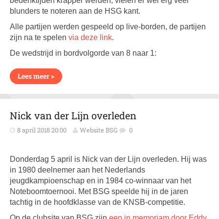
bedenktijden krapper werden, vielen er wel erg veel
blunders te noteren aan de HSG kant.
Alle partijen werden gespeeld op live-borden, de partijen
zijn na te spelen
via deze link
.
De wedstrijd in bordvolgorde van 8 naar 1:
Lees meer >
Nick van der Lijn overleden
8 april 2018 20:00
Website BSG
0
Donderdag 5 april is Nick van der Lijn overleden. Hij was
in 1980 deelnemer aan het Nederlands
jeugdkampioenschap en in 1984 co-winnaar van het
Noteboomtoernooi. Met BSG speelde hij in de jaren
tachtig in de hoofdklasse van de KNSB-competitie.
Op de clubsite van BSG zijn
een in memoriam door Eddy