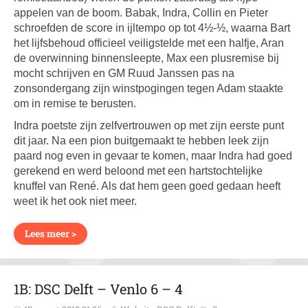
appelen van de boom. Babak, Indra, Collin en Pieter
schroefden de score in ijltempo op tot 4½-½, waarna Bart
het lijfsbehoud officieel veiligstelde met een halfje, Aran
de overwinning binnensleepte, Max een plusremise bij
mocht schrijven en GM Ruud Janssen pas na
zonsondergang zijn winstpogingen tegen Adam staakte
om in remise te berusten.
Indra poetste zijn zelfvertrouwen op met zijn eerste punt
dit jaar. Na een pion buitgemaakt te hebben leek zijn
paard nog even in gevaar te komen, maar Indra had goed
gerekend en werd beloond met een hartstochtelijke
knuffel van René. Als dat hem geen goed gedaan heeft
weet ik het ook niet meer.
Lees meer >
1B: DSC Delft – Venlo 6 – 4