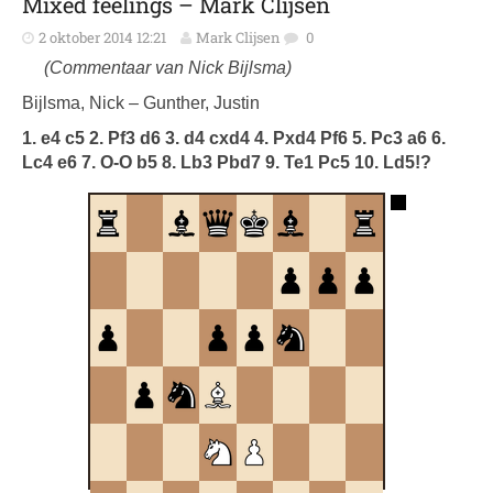
Mixed feelings – Mark Clijsen
2 oktober 2014 12:21
Mark Clijsen
0
(Commentaar van Nick Bijlsma)
Bijlsma, Nick – Gunther, Justin
1. e4 c5 2. Pf3 d6 3. d4 cxd4 4. Pxd4 Pf6 5. Pc3 a6 6.
Lc4 e6 7. O-O b5 8. Lb3 Pbd7 9. Te1 Pc5 10. Ld5!?