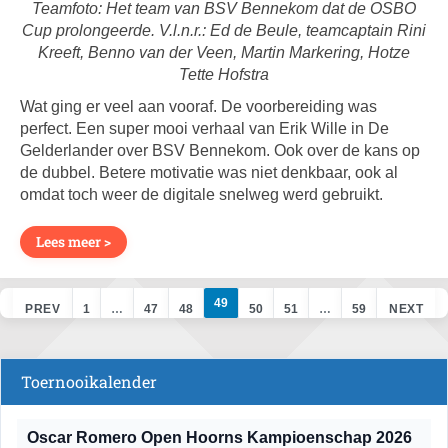
Teamfoto: Het team van BSV Bennekom dat de OSBO
Cup prolongeerde. V.l.n.r.: Ed de Beule, teamcaptain Rini
Kreeft, Benno van der Veen, Martin Markering, Hotze
Tette Hofstra
Wat ging er veel aan vooraf. De voorbereiding was
perfect. Een super mooi verhaal van Erik Wille in De
Gelderlander over BSV Bennekom. Ook over de kans op
de dubbel. Betere motivatie was niet denkbaar, ook al
omdat toch weer de digitale snelweg werd gebruikt.
Lees meer >
49
PREV
1
…
47
48
50
51
…
59
NEXT
Toernooikalender
Oscar Romero Open Hoorns Kampioenschap 2026