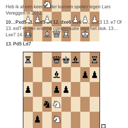
Heb ik al een keer eerder kunnen spelen tegen Lars
Vereggen in 2012.
10…Pxd5 11. exd5 b4 12. dxe6 fxe6
12…bxc3 13. e7 Of
13. exf7++ met enorme compensatie voor het stuk. 13…
Lxe7 14. Pc6
13. Pd5 Ld7