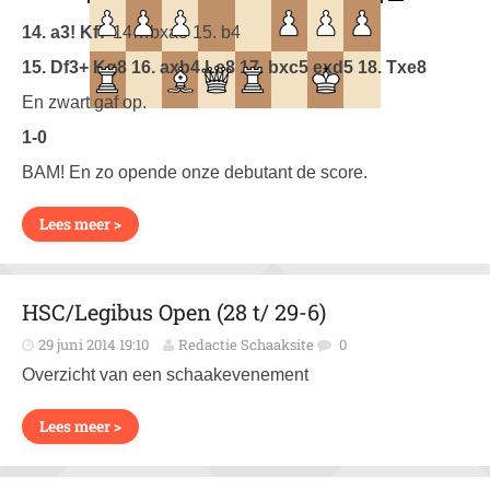
14. a3! Kf7
14…bxa3 15. b4
15. Df3+ Kg8 16. axb4 Le8 17. bxc5 exd5 18. Txe8
En zwart gaf op.
1-0
BAM! En zo opende onze debutant de score.
Lees meer >
HSC/Legibus Open (28 t/ 29-6)
29 juni 2014 19:10
Redactie Schaaksite
0
Overzicht van een schaakevenement
Lees meer >