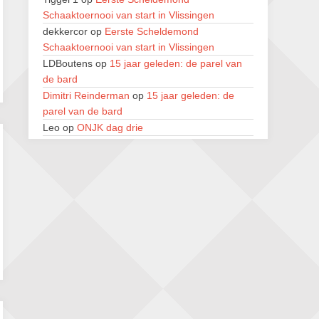
Zwolle Zuid Schaakt! Terrassentoernooi
Schaaktoernooi van start in Vlissingen
voor duo’s
dekkercor
op
Eerste Scheldemond
5 september 2026 · Zwolle
Schaaktoernooi van start in Vlissingen
22e Hans Sandbrink Memorial
LDBoutens
op
15 jaar geleden: de parel van
5 september 2026 · Utrecht
de bard
Dimitri Reinderman
op
15 jaar geleden: de
Open Kampioenschap Gouda 2026
parel van de bard
5 september 2026 · Gouda
Leo
op
ONJK dag drie
Renzo Verwer
op
Eerste Scheldemond
Schaaktoernooi van start in Vlissingen
LDBoutens
op
Eerste Scheldemond
Schaaktoernooi van start in Vlissingen
LDBoutens
op
15 jaar geleden: de parel van
de bard
Lucien Deschuyteneer
op
41e Open van
Geraardsbergen, van zondag 2 tot donderdag
6 augustus
Lucien Deschuyteneer
op
41e Open van
Geraardsbergen, van zondag 2 tot donderdag