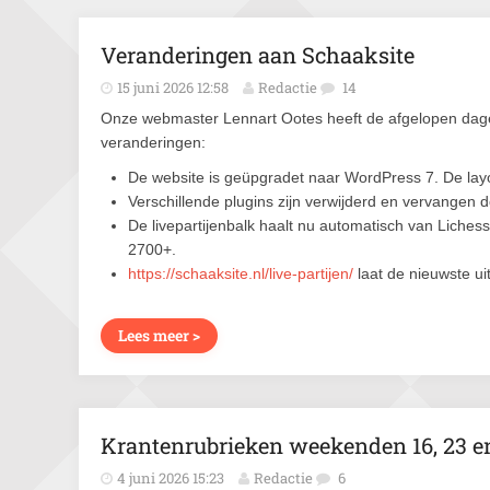
Veranderingen aan Schaaksite
15 juni 2026 12:58
Redactie
14
Onze webmaster Lennart Ootes heeft de afgelopen dagen
veranderingen:
De website is geüpgradet naar WordPress 7. De lay
Verschillende plugins zijn verwijderd en vervangen 
De livepartijenbalk haalt nu automatisch van Liche
2700+.
https://schaaksite.nl/live-partijen/
laat de nieuwste ui
Lees meer >
Krantenrubrieken weekenden 16, 23 e
4 juni 2026 15:23
Redactie
6