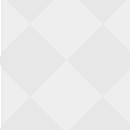
6 augustus
Jan Jaap Janse
op
15 jaar geleden: de parel
van de bard
Renzo Verwer
op
Krantenrubrieken
weekenden 4, 11 en 18 juli 2026
LDBoutens
op
15 jaar geleden: de parel van
de bard
Tiggel 1
op
We gaan beginnen!