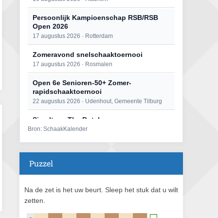
Persoonlijk Kampioenschap RSB/RSB
Open 2026
17 augustus 2026 · Rotterdam
Zomeravond snelschaaktoernooi
17 augustus 2026 · Rosmalen
Open 6e Senioren-50+ Zomer-
rapidschaaktoernooi
22 augustus 2026 · Udenhout, Gemeente Tilburg
Simultaan The Butcher
Bron: SchaakKalender
22 augustus 2026 · Utrecht
Mat op ‘t Wad
22 augustus 2026 · Den Burg, Texel
Puzzel
2e Utrechts kroegloperstoernooi
23 augustus 2026 · Utrecht
Na de zet is het uw beurt. Sleep het stuk dat u wilt
zetten.
Open Eemlandtoernooi 2026
25 augustus 2026 · Bunschoten-Spakenburg