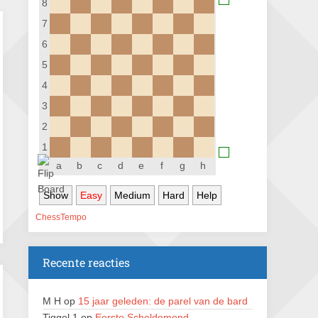
8
Nazomervierkampentoernooi 2026
7
28 augustus 2026 · Assen
6
KC Open
5
28 augustus 2026 · Haarlem
4
11e Goirles Weekend Kampioenschap
3
28 augustus 2026 · Goirle
2
Keisnel Schaaktoernooi
1
29 augustus 2026 · Amersfoort
a
b
c
d
e
f
g
h
Kroeg & Loper Leiden
Show
Easy
Medium
Hard
Help
30 augustus 2026 · Leiden
ChessTempo
Open Schaakkampioenschap van
Arnhem
4 september 2026 · ARNHEM
Recente reacties
Groninger stappenkampioenschap
5 september 2026 · Groningen
M H
op
15 jaar geleden: de parel van de bard
Tiggel 1
op
Eerste Scheldemond