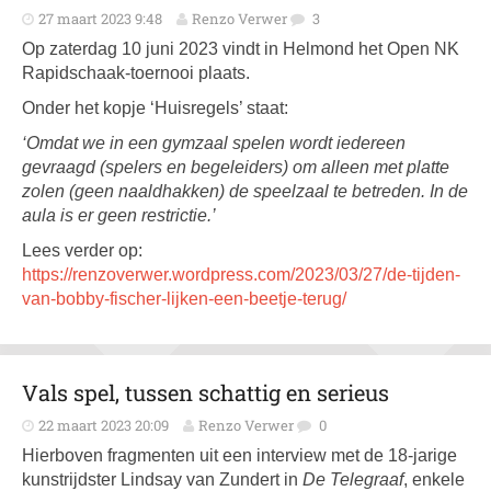
27 maart 2023 9:48
Renzo Verwer
3
Op zaterdag 10 juni 2023 vindt in Helmond het Open NK
Rapidschaak-toernooi plaats.
Onder het kopje ‘Huisregels’ staat:
‘Omdat we in een gymzaal spelen wordt iedereen
gevraagd (spelers en begeleiders) om alleen met platte
zolen (geen naaldhakken) de speelzaal te betreden. In de
aula is er geen restrictie.’
Lees verder op:
https://renzoverwer.wordpress.com/2023/03/27/de-tijden-
van-bobby-fischer-lijken-een-beetje-terug/
Vals spel, tussen schattig en serieus
22 maart 2023 20:09
Renzo Verwer
0
Hierboven fragmenten uit een interview met de 18-jarige
kunstrijdster Lindsay van Zundert in
De Telegraaf
, enkele