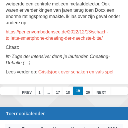
weigerde een controle met een metaaldetector. Ook
waren er verdenkingen van jaren terug toen Docx een
enorme ratingsprong maakte. Ik las over zijn geval onder
andere op:
https://perlenvombodensee.de/2022/12/13/schach-
toilette-smartphone-cheating-der-naechste-bitte/
Citaat:
Im Zuge der intensiver denn je laufenden Cheating-
Debatte (…)
Lees verder op:
Grisjtsjoek over schaken en vals spel
19
PREV
1
…
17
18
20
NEXT
Toernooikalender