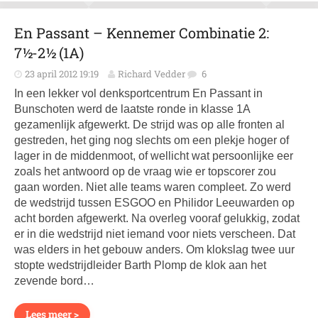
En Passant – Kennemer Combinatie 2:
7½-2½ (1A)
23 april 2012 19:19
Richard Vedder
6
In een lekker vol denksportcentrum En Passant in
Bunschoten werd de laatste ronde in klasse 1A
gezamenlijk afgewerkt. De strijd was op alle fronten al
gestreden, het ging nog slechts om een plekje hoger of
lager in de middenmoot, of wellicht wat persoonlijke eer
zoals het antwoord op de vraag wie er topscorer zou
gaan worden. Niet alle teams waren compleet. Zo werd
de wedstrijd tussen ESGOO en Philidor Leeuwarden op
acht borden afgewerkt. Na overleg vooraf gelukkig, zodat
er in die wedstrijd niet iemand voor niets verscheen. Dat
was elders in het gebouw anders. Om klokslag twee uur
stopte wedstrijdleider Barth Plomp de klok aan het
zevende bord…
Lees meer >