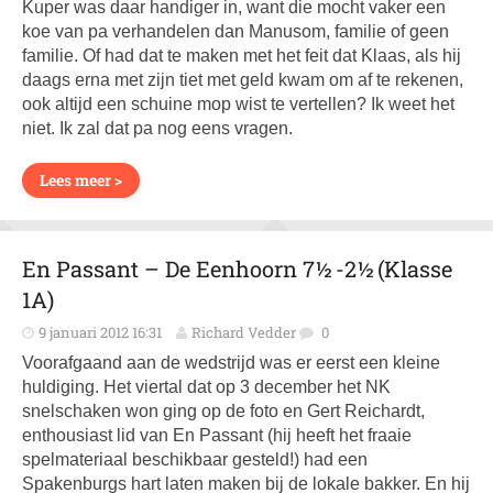
Kuper was daar handiger in, want die mocht vaker een
koe van pa verhandelen dan Manusom, familie of geen
familie. Of had dat te maken met het feit dat Klaas, als hij
daags erna met zijn tiet met geld kwam om af te rekenen,
ook altijd een schuine mop wist te vertellen? Ik weet het
niet. Ik zal dat pa nog eens vragen.
Lees meer >
En Passant – De Eenhoorn 7½ -2½ (Klasse
1A)
9 januari 2012 16:31
Richard Vedder
0
Voorafgaand aan de wedstrijd was er eerst een kleine
huldiging. Het viertal dat op 3 december het NK
snelschaken won ging op de foto en Gert Reichardt,
enthousiast lid van En Passant (hij heeft het fraaie
spelmateriaal beschikbaar gesteld!) had een
Spakenburgs hart laten maken bij de lokale bakker. En hij