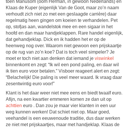
toen Manusom (oom Herman, in gewoon Nederlands) en
Klaas de Kuper (eigenlijk Van de Goot, maar zo’n naam
verhoudt zich niet zo met een geslaagde carrière) daar
regelmatig heen gingen om koeien te verhandelen. Pet
op, stofjas aan, wandelstok mee en een sigaar in het
hoofd en dan maar handjeklappen. Rare handel eigenlijk,
dat gehandjeklap. Dick en ik hadden het er op de
heenweg nog over. Waarom niet gewoon een prijskaartje
op de rug van zo’n koe? Dat is toch veel simpeler? Je
moet er toch niet aan denken dat iemand je
viswinkel
binnenkomt en zegt: “Ik wil een pond paling, en daar wil
ik tien euro voor betalen.” Visboer reageert alert en zegt:
“Belachelijk! Die paling is veel meer waard. Ik vraag daar
zesentwintig euro voor!”
Klant is het daar weer niet mee eens en biedt twaalf euro.
Afijn, na een kwartier emmeren komen ze dan uit op
achttien
euro . Dan zou je maar vier klanten in een uur
weg kunnen werken! Dat schiet niet op. Maar goed,
veehandel is een eeuwenoude traditie, dus daar werken
ze niet met prijskaartjes, maar met handjeklap. Klaas de