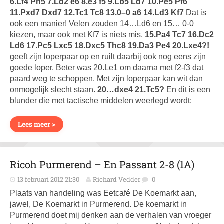
6.Lf4 Ph5 7.Ld2 e6 8.e3 f5 9.Lb5 Ld7 10.Pe5 Pf6
11.Pxd7 Dxd7 12.Tc1 Tc8 13.0–0 a6 14.Ld3 Kf7
Dat is
ook een manier! Velen zouden 14…Ld6 en 15… 0-0
kiezen, maar ook met Kf7 is niets mis.
15.Pa4 Tc7 16.Dc2
Ld6 17.Pc5 Lxc5 18.Dxc5 Thc8 19.Da3 Pe4 20.Lxe4?!
geeft zijn loperpaar op en ruilt daarbij ook nog eens zijn
goede loper. Beter was 20.Le1 om daarna met f2-f3 dat
paard weg te schoppen. Met zijn loperpaar kan wit dan
onmogelijk slecht staan.
20…dxe4 21.Tc5?
En dit is een
blunder die met tactische middelen weerlegd wordt:
Lees meer >
Ricoh Purmerend – En Passant 2-8 (1A)
13 februari 2012 21:30
Richard Vedder
0
Plaats van handeling was Eetcafé De Koemarkt aan,
jawel, De Koemarkt in Purmerend. De koemarkt in
Purmerend doet mij denken aan de verhalen van vroeger