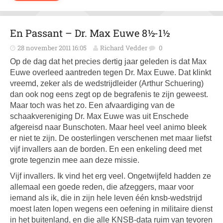
En Passant – Dr. Max Euwe 8½-1½
28 november 2011 16:05
Richard Vedder
0
Op de dag dat het precies dertig jaar geleden is dat Max
Euwe overleed aantreden tegen Dr. Max Euwe. Dat klinkt
vreemd, zeker als de wedstrijdleider (Arthur Schuering)
dan ook nog eens zegt op de begrafenis te zijn geweest.
Maar toch was het zo. Een afvaardiging van de
schaakvereniging Dr. Max Euwe was uit Enschede
afgereisd naar Bunschoten. Maar heel veel animo bleek
er niet te zijn. De oosterlingen verschenen met maar liefst
vijf invallers aan de borden. En een enkeling deed met
grote tegenzin mee aan deze missie.
Vijf invallers. Ik vind het erg veel. Ongetwijfeld hadden ze
allemaal een goede reden, die afzeggers, maar voor
iemand als ik, die in zijn hele leven één knsb-wedstrijd
moest laten lopen wegens een oefening in militaire dienst
in het buitenland, en die alle KNSB-data ruim van tevoren