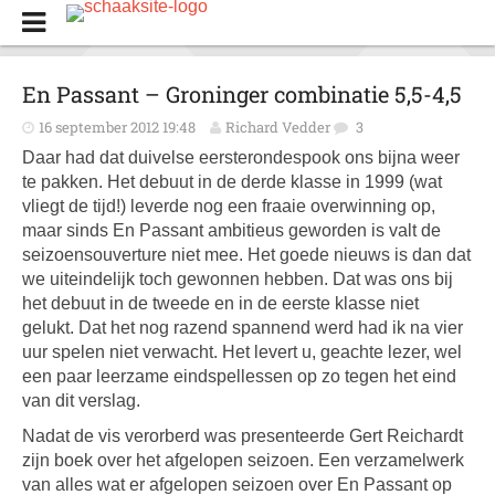
En Passant – Groninger combinatie 5,5-4,5
16 september 2012 19:48
Richard Vedder
3
Daar had dat duivelse eersterondespook ons bijna weer
te pakken. Het debuut in de derde klasse in 1999 (wat
vliegt de tijd!) leverde nog een fraaie overwinning op,
maar sinds En Passant ambitieus geworden is valt de
seizoensouverture niet mee. Het goede nieuws is dan dat
we uiteindelijk toch gewonnen hebben. Dat was ons bij
het debuut in de tweede en in de eerste klasse niet
gelukt. Dat het nog razend spannend werd had ik na vier
uur spelen niet verwacht. Het levert u, geachte lezer, wel
een paar leerzame eindspellessen op zo tegen het eind
van dit verslag.
Nadat de vis verorberd was presenteerde Gert Reichardt
zijn boek over het afgelopen seizoen. Een verzamelwerk
van alles wat er afgelopen seizoen over En Passant op