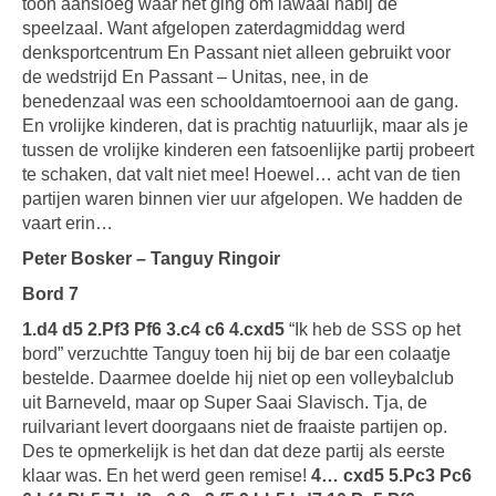
toon aansloeg waar het ging om lawaai nabij de
speelzaal. Want afgelopen zaterdagmiddag werd
denksportcentrum En Passant niet alleen gebruikt voor
de wedstrijd En Passant – Unitas, nee, in de
benedenzaal was een schooldamtoernooi aan de gang.
En vrolijke kinderen, dat is prachtig natuurlijk, maar als je
tussen de vrolijke kinderen een fatsoenlijke partij probeert
te schaken, dat valt niet mee! Hoewel… acht van de tien
partijen waren binnen vier uur afgelopen. We hadden de
vaart erin…
Peter Bosker – Tanguy Ringoir
Bord 7
1.d4 d5 2.Pf3 Pf6 3.c4 c6 4.cxd5
“Ik heb de SSS op het
bord” verzuchtte Tanguy toen hij bij de bar een colaatje
bestelde. Daarmee doelde hij niet op een volleybalclub
uit Barneveld, maar op Super Saai Slavisch. Tja, de
ruilvariant levert doorgaans niet de fraaiste partijen op.
Des te opmerkelijk is het dan dat deze partij als eerste
klaar was. En het werd geen remise!
4… cxd5 5.Pc3 Pc6