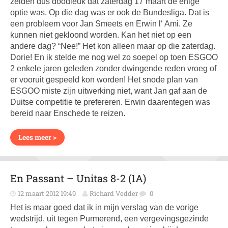
zeiden dus doodleuk dat zaterdag 17 maart de enige
optie was. Op die dag was er ook de Bundesliga. Dat is
een probleem voor Jan Smeets en Erwin l‘ Ami. Ze
kunnen niet gekloond worden. Kan het niet op een
andere dag? “Nee!” Het kon alleen maar op die zaterdag.
Dorie! En ik stelde me nog wel zo soepel op toen ESGOO
2 enkele jaren geleden zonder dwingende reden vroeg of
er vooruit gespeeld kon worden! Het snode plan van
ESGOO miste zijn uitwerking niet, want Jan gaf aan de
Duitse competitie te prefereren. Erwin daarentegen was
bereid naar Enschede te reizen.
Lees meer >
En Passant – Unitas 8-2 (1A)
12 maart 2012 19:49
Richard Vedder
0
Het is maar goed dat ik in mijn verslag van de vorige
wedstrijd, uit tegen Purmerend, een vergevingsgezinde