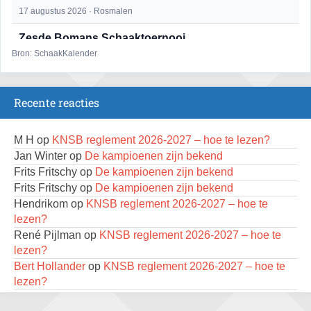
17 augustus 2026 · Rosmalen
Zesde Bomans Schaaktoernooi
17 augustus 2026 · Haarlem
Bron: SchaakKalender
Zomeravond snelschaaktoernooi
18 augustus 2026 · Rosmalen
Recente reacties
Persoonlijk Kampioenschap RSB/RSB Open 2026
18 augustus 2026 · Rotterdam
M H
op
KNSB reglement 2026-2027 – hoe te lezen?
Jan Winter
op
De kampioenen zijn bekend
Mat op ‘t Wad
Frits Fritschy
op
De kampioenen zijn bekend
22 augustus 2026 · Den Burg, Texel
Frits Fritschy
op
De kampioenen zijn bekend
Hendrikom
op
KNSB reglement 2026-2027 – hoe te
Simultaan The Butcher
lezen?
22 augustus 2026 · Utrecht
René Pijlman
op
KNSB reglement 2026-2027 – hoe te
Open 6e Senioren-50+ Zomer-rapidschaaktoernooi
lezen?
22 augustus 2026 · Udenhout, Gemeente Tilburg
Bert Hollander
op
KNSB reglement 2026-2027 – hoe te
lezen?
2e Utrechts kroegloperstoernooi
Dimitri Reinderman
op
De kampioenen zijn bekend
23 augustus 2026 · Utrecht