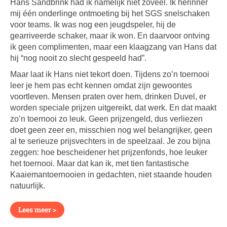
Hans Sandbrink had ik namelijk niet zoveel. Ik herinner
mij één onderlinge ontmoeting bij het SGS snelschaken
voor teams. Ik was nog een jeugdspeler, hij de
gearriveerde schaker, maar ik won. En daarvoor ontving
ik geen complimenten, maar een klaagzang van Hans dat
hij “nog nooit zo slecht gespeeld had”.
Maar laat ik Hans niet tekort doen. Tijdens zo’n toernooi
leer je hem pas echt kennen omdat zijn gewoontes
voortleven. Mensen praten over hem, drinken Duvel, er
worden speciale prijzen uitgereikt, dat werk. En dat maakt
zo’n toernooi zo leuk. Geen prijzengeld, dus verliezen
doet geen zeer en, misschien nog wel belangrijker, geen
al te serieuze prijsvechters in de speelzaal. Je zou bijna
zeggen: hoe bescheidener het prijzenfonds, hoe leuker
het toernooi. Maar dat kan ik, met tien fantastische
Kaaiemantoernooien in gedachten, niet staande houden
natuurlijk.
Lees meer >