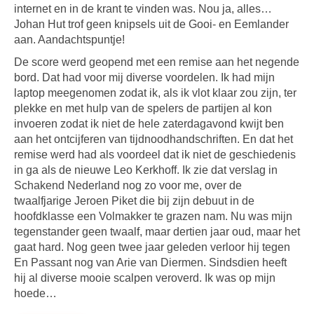
internet en in de krant te vinden was. Nou ja, alles…
Johan Hut trof geen knipsels uit de Gooi- en Eemlander
aan. Aandachtspuntje!
De score werd geopend met een remise aan het negende
bord. Dat had voor mij diverse voordelen. Ik had mijn
laptop meegenomen zodat ik, als ik vlot klaar zou zijn, ter
plekke en met hulp van de spelers de partijen al kon
invoeren zodat ik niet de hele zaterdagavond kwijt ben
aan het ontcijferen van tijdnoodhandschriften. En dat het
remise werd had als voordeel dat ik niet de geschiedenis
in ga als de nieuwe Leo Kerkhoff. Ik zie dat verslag in
Schakend Nederland nog zo voor me, over de
twaalfjarige Jeroen Piket die bij zijn debuut in de
hoofdklasse een Volmakker te grazen nam. Nu was mijn
tegenstander geen twaalf, maar dertien jaar oud, maar het
gaat hard. Nog geen twee jaar geleden verloor hij tegen
En Passant nog van Arie van Diermen. Sindsdien heeft
hij al diverse mooie scalpen veroverd. Ik was op mijn
hoede…