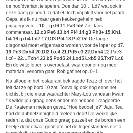
de hoofdvariant te spelen. Doe dan 10… Ld7 wat ook in
deze partij gebeurt, zodat e6 toch vrij blijft voor het paard!
Oeps, als ik nu maar geen keukengeheim heb
prijsgegeven…
10…gxf6 11.Pa3 h5!
Zie Jans
commentaar.
12.c3 Pe6 13.b4 Pf4 14.g3 Ph3+ 15.Kh1
h4 16.gxh4 Ld7 17.Df3 Pf4 18.Pc2 f5!
De lange
diagonaal moet vrijgemaakt worden voor de loper op d7.
19.Pe3 Dxh4 20.Df2 fxe4 21.Pd5 e3 22.Dxh4
22.Pxe3
Lc6+
22…Txh4 23.b5 Pxd5 24.Lxd5 Lxb5 25.Txf7 Lc6
En de witte loper is overbelast, waardoor er nog meer
materiaal verloren gaat. Rob gaf het op. 0–1
Na afloop in het restaurant beklaagde Tea zich over het
feit dat ze op bord 10 zat. Toevallig ook nog eens het
dichtst bij die muur waarachter Mary-Lou vandaan kwam.
“Ik wilde jou graag eens onder me hebben!” reageerde
De Kaaieman meteen gevat. “Hoe bedoel je?” Jaja, Tea
had de dubbelzinnigheid meteen door! De werkelijke
reden is, dat onze Guido graag puzzelt en de borden een
beetje door elkaar gooit om het de tegenstanders niet al