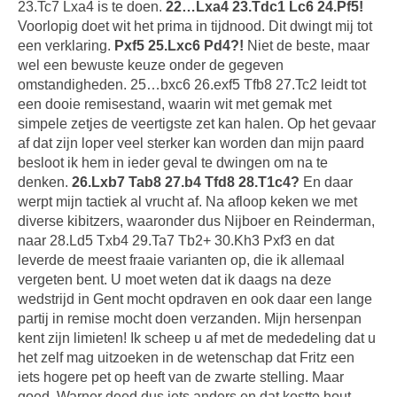
23.Tc7 Lxa4 is te doen.
22…Lxa4 23.Tdc1 Lc6 24.Pf5!
Voorlopig doet wit het prima in tijdnood. Dit dwingt mij tot
een verklaring.
Pxf5 25.Lxc6 Pd4?!
Niet de beste, maar
wel een bewuste keuze onder de gegeven
omstandigheden. 25…bxc6 26.exf5 Tfb8 27.Tc2 leidt tot
een dooie remisestand, waarin wit met gemak met
simpele zetjes de veertigste zet kan halen. Op het gevaar
af dat zijn loper veel sterker kan worden dan mijn paard
besloot ik hem in ieder geval te dwingen om na te
denken.
26.Lxb7 Tab8 27.b4 Tfd8 28.T1c4?
En daar
werpt mijn tactiek al vrucht af. Na afloop keken we met
diverse kibitzers, waaronder dus Nijboer en Reinderman,
naar 28.Ld5 Txb4 29.Ta7 Tb2+ 30.Kh3 Pxf3 en dat
leverde de meest fraaie varianten op, die ik allemaal
vergeten bent. U moet weten dat ik daags na deze
wedstrijd in Gent mocht opdraven en ook daar een lange
partij in remise mocht doen verzanden. Mijn hersenpan
kent zijn limieten! Ik scheep u af met de mededeling dat u
het zelf mag uitzoeken in de wetenschap dat Fritz een
iets hogere pet op heeft van de zwarte stelling. Maar
goed, Warner deed dus iets anders en dat kostte hout…