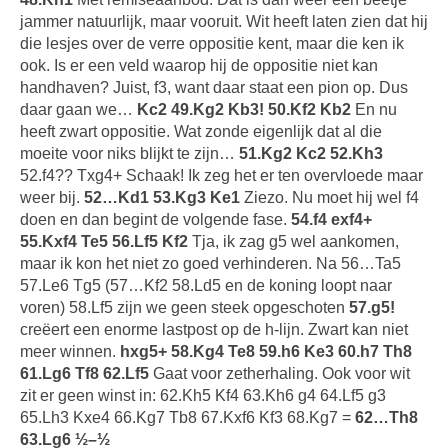
jammer natuurlijk, maar vooruit. Wit heeft laten zien dat hij
die lesjes over de verre oppositie kent, maar die ken ik
ook. Is er een veld waarop hij de oppositie niet kan
handhaven? Juist, f3, want daar staat een pion op. Dus
daar gaan we…
Kc2 49.Kg2 Kb3! 50.Kf2 Kb2
En nu
heeft zwart oppositie. Wat zonde eigenlijk dat al die
moeite voor niks blijkt te zijn…
51.Kg2 Kc2 52.Kh3
52.f4?? Txg4+ Schaak! Ik zeg het er ten overvloede maar
weer bij.
52…Kd1 53.Kg3 Ke1
Ziezo. Nu moet hij wel f4
doen en dan begint de volgende fase.
54.f4 exf4+
55.Kxf4 Te5 56.Lf5 Kf2
Tja, ik zag g5 wel aankomen,
maar ik kon het niet zo goed verhinderen. Na 56…Ta5
57.Le6 Tg5 (57…Kf2 58.Ld5 en de koning loopt naar
voren) 58.Lf5 zijn we geen steek opgeschoten
57.g5!
creëert een enorme lastpost op de h-lijn. Zwart kan niet
meer winnen.
hxg5+ 58.Kg4 Te8 59.h6 Ke3 60.h7 Th8
61.Lg6 Tf8 62.Lf5
Gaat voor zetherhaling. Ook voor wit
zit er geen winst in: 62.Kh5 Kf4 63.Kh6 g4 64.Lf5 g3
65.Lh3 Kxe4 66.Kg7 Tb8 67.Kxf6 Kf3 68.Kg7 =
62…Th8
63.Lg6 ½–½