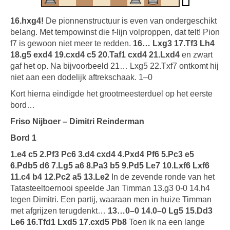
16.hxg4!
De pionnenstructuur is even van ondergeschikt
belang. Met tempowinst die f-lijn volproppen, dat telt! Pion
f7 is gewoon niet meer te redden.
16… Lxg3 17.Tf3 Lh4
18.g5 exd4 19.cxd4 c5 20.Taf1 cxd4 21.Lxd4
en zwart
gaf het op. Na bijvoorbeeld 21… Lxg5 22.Txf7 ontkomt hij
niet aan een dodelijk aftrekschaak. 1–0
Kort hierna eindigde het grootmeesterduel op het eerste
bord…
Friso Nijboer – Dimitri Reinderman
Bord 1
1.e4 c5 2.Pf3 Pc6 3.d4 cxd4 4.Pxd4 Pf6 5.Pc3 e5
6.Pdb5 d6 7.Lg5 a6 8.Pa3 b5 9.Pd5 Le7 10.Lxf6 Lxf6
11.c4 b4 12.Pc2 a5 13.Le2
In de zevende ronde van het
Tatasteeltoernooi speelde Jan Timman 13.g3 0-0 14.h4
tegen Dimitri. Een partij, waaraan men in huize Timman
met afgrijzen terugdenkt…
13…0–0 14.0–0 Lg5 15.Dd3
Le6 16.Tfd1 Lxd5 17.cxd5 Pb8
Toen ik na een lange