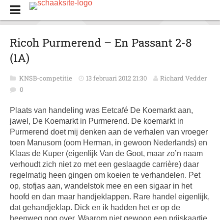
Ricoh Purmerend – En Passant 2-8
(1A)
KNSB-competitie
13 februari 2012 21:30
Richard Vedder
0
Plaats van handeling was Eetcafé De Koemarkt aan,
jawel, De Koemarkt in Purmerend. De koemarkt in
Purmerend doet mij denken aan de verhalen van vroeger
toen Manusom (oom Herman, in gewoon Nederlands) en
Klaas de Kuper (eigenlijk Van de Goot, maar zo’n naam
verhoudt zich niet zo met een geslaagde carrière) daar
regelmatig heen gingen om koeien te verhandelen. Pet
op, stofjas aan, wandelstok mee en een sigaar in het
hoofd en dan maar handjeklappen. Rare handel eigenlijk,
dat gehandjeklap. Dick en ik hadden het er op de
heenweg nog over. Waarom niet gewoon een prijskaartje