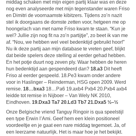
middag schaken met mijn eigen partij klaar was en deze
nog even analyseerde met mijn tegenstander waren Friso
en Dimitri de voornaamste kibitzers. Tijdens zo’n nazit
stel ik doorgaans de domste zetten voor, hetgeen me op
hoongelach van met name Friso kwam te staan. “Kun je
wel? Jullie zijn nog fit na zo’n partijtje”, zo beet ik van me
af. “Nou, we hebben wel veel bedenktijd gebruikt hoor!”
Nu ik deze partij aan mijn database te vreten geef, blijkt
dat beide spelers deze stelling al eerder gehad hebben.
En het potje duurt nog zeven ply. Waar hebben de heren
hun bedenktijd aan gespendeerd dan?
18.a3
Dit heeft
Friso al eerder gespeeld. 18.Pe3 kwam onder andere
voor in Haslinger – Reinderman, HSG open 2009. Werd
remise.
18…bxa3
18…Pa6 19.axb4 Pxb4 20.Pxb4 axb4
leidde tot remise in Nijboer – Van Wely NK 2010,
Eindhoven.
19.Dxa3 Ta7 20.Ld3 Tb7 21.Dxa5 ½–½
Onze Belgische vriend Tanguy Ringoir is qua speelstijl
een type Erwin l’Ami. Geef hem een klein positioneel
voordeeltje en je gaat een nare middag tegemoet. Ja, of
een leerzame natuurlijk. Het is maar hoe je het bekijkt.