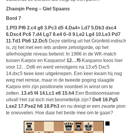
Zhaoqin Peng – Giel Spaans
Bord 7
1.Pf3 Pf6 2.c4 g6 3.Pc3 d5 4.Da4+ Ld7 5.Db3 dxc4
6.Dxc4 Pc6 7.d4 Lg7 8.e4 0–0 9.Le2 Lg4 10.Le3 Pd7
11.Td1 Pb6 12.Dc5
Deze stelling uit het Grünfeld-indisch
is, zij het met een iets andere zetvolgorde, op het
allerhoogste niveau betwist: In 1986 in de WK-match
tussen Karpov en Kasparov!
12…f5
Kasparov koos hier
voor 12…Dd6 en werd vervolgens na 13.e5 Dxc5
14.dxc5 twee keer uitgeknepen. Een keer kwam hij nog
weg met remise, maar in de tweede poging slaagde
Karpov erin zijn positionele voordeel in winst om te
zetten.
13.e5 f4 14.Lc1 e6 15.h4
Een Bosboomiaanse
uitval! Het zal toch niet besmettelijk zijn?
De8 16.Pg5
Lxe2 17.Pxe2 h6 18.Ph3
en nu dreigt er een zwarte pion
te sneuvelen. Hoe daar het beste mee om te gaan?