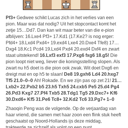
Pf3+
Gedwee schikt Lucas zich in het verlies van een
pion. Maar was dat nodig? Uit het stopcontact komt het
zetje 15…Dd7. Dan kan wit maar beter van die e-pion
afblijven: 16.Lxe4 Pf3+ 17.Kd1 (17.Ke2? is nog erger:
Pfd4+ 18.Lxd4 Pxd4+ 19.exd4 Lxe4 20.Dxe4 Tfe8) 17…
Dxg4 18.Kc1 Pcd4 19.Lxd4 Pxd4 20.exd4 Dxf4 en zwart
staat uitstekend!
16.Lxf3 exf3 17.Pxg6 fxg6 18.g5!
Die
pion loopt niet weg, liever die koningsstelling slopen. Als
zwart nu h5 doet is die pion ook zwak. Wit doet Dxg6 en
dreigt mat en op h5 te slaan!
De8 19.gxh6 Ld4 20.hxg7
Tf5 21.0–0–0
Ah! Rokade. En we zijn pas op zet 21!
21…
Lxb2+ 22.Pxb2 b5 23.h5 Txh5 24.cxb5 Pe5 25.d4 Pg4
26.Pd3 Kxg7 27.Pf4 Txb5 28.Tdg1 Tg5 29.Dxc7+ Kf6
30.Dxd6+ Kf5 31.Pe6 Tc8+ 32.Kd2 Tc6 33.Pg7+ 1–0
Zhaoqin Peng was de volgende. Op de verjaardag van
haar vriend, die samen met haar zoon een flink stuk heeft
geschaatst op Noord-Hollands ijs deze middag,
trakteerde ze zichzelf als volgt op een punt…