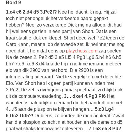
Bord 9
1.e4 c6 2.d4 d5 3.Pe2!?
Nee he, dacht ik nog. Hij zal
toch niet per ongeluk het verkeerde paard gepakt
hebben? Nee, zo verzekerde Dick me na afloop, dit had
hij wel eens gezien in een partij van Short. Dat is een
fraai staaltje klok en klepel. Short deed wel Pe2 tegen de
Caro Kann, maar al op de tweede zet! Ik herinner me nog
goed dat ik hem dat eens op
playchess.com
zag spelen.
Na de zetten 2. Pe2 d5 3.e5 Lf5 4.Pg3 Lg6 5.h4 h6 6.h5
Lh7 7.e6 fxe6 8.d4 knalde hij in no-time iemand met een
elo van dik 2900 van het bord. Die 2900 is een
internetrating uiteraard. Niet te vergelijken met de echte
Elo. Van Short heb ik geen partij kunnen vinden met
3.Pe2. De zet is overigens prima speelbaar, zo blijkt ook
uit de computerwaardering.
3… dxe4 4.Pg3 Pf6
Het
wachten is natuurlijk op iemand die het aandurft om met
4…f5 aan de pluspion te blijven hangen…
5.c3 Lg4
6.Dc2 Dd5?!
Dubieus, zo oordeelde men achteraf. Zwart
kan die pluspion zo echt niet houden en die dame op d5
gaat wit straks tempowinst opleveren…
7.Le3 e5 8.Pd2