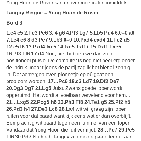
Yong Hoon de Rover kan er over meepraten inmiddels…
Tanguy Ringoir – Yong Hoon de Rover
Bord 3
1.e4 c5 2.Pc3 Pc6 3.f4 g6 4.Pf3 Lg7 5.Lb5 Pd4 6.0–0 a6
7.Lc4 e6 8.d3 Pe7 9.Lb3 0–0 10.Pxd4 cxd4 11.Pe2 d5
12.e5 f6 13.Pxd4 fxe5 14.fxe5 Txf1+ 15.Dxf1 Lxe5
16.Pf3 Lf6 17.d4
Nou, hier hebben we dan zo’n
positioneel plusje. De computer is nog niet heel erg onder
de indruk, maar tijdens de partij zag ik het hier al zonnig
in. Dat achtergebleven pionnetje op e6 gaat een
probleem worden!
17…Pc6 18.c3 Ld7 19.Df2 De7
20.Dg3 Dg7 21.Lg5
Juist. Zwarts goede loper wordt
opgeruimd. Het wordt al voelbaar vervelend voor hem…
21…Lxg5 22.Pxg5 h6 23.Ph3 Tf8 24.Te1 g5 25.Pf2 h5
26.Pd3 h4 27.De3 Lc8 28.La4
wit wil graag zijn loper
ruilen voor dat paard want kijk eens wat er dan overblijft.
Een prachtig wit paard tegen een lummel van een loper!
Vandaar dat Yong Hoon die ruil vermijdt.
28…Pe7 29.Pc5
Tf6 30.Pd7
Nu biedt Tanguy zijn mooie paard ter ruil aan