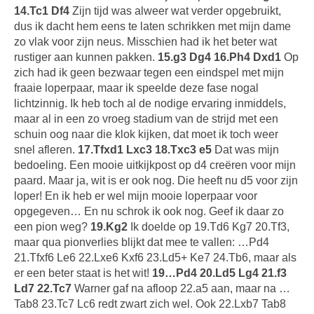
14.Tc1 Df4
Zijn tijd was alweer wat verder opgebruikt,
dus ik dacht hem eens te laten schrikken met mijn dame
zo vlak voor zijn neus. Misschien had ik het beter wat
rustiger aan kunnen pakken.
15.g3 Dg4 16.Ph4 Dxd1
Op
zich had ik geen bezwaar tegen een eindspel met mijn
fraaie loperpaar, maar ik speelde deze fase nogal
lichtzinnig. Ik heb toch al de nodige ervaring inmiddels,
maar al in een zo vroeg stadium van de strijd met een
schuin oog naar die klok kijken, dat moet ik toch weer
snel afleren.
17.Tfxd1 Lxc3 18.Txc3 e5
Dat was mijn
bedoeling. Een mooie uitkijkpost op d4 creëren voor mijn
paard. Maar ja, wit is er ook nog. Die heeft nu d5 voor zijn
loper! En ik heb er wel mijn mooie loperpaar voor
opgegeven… En nu schrok ik ook nog. Geef ik daar zo
een pion weg?
19.Kg2
Ik doelde op 19.Td6 Kg7 20.Tf3,
maar qua pionverlies blijkt dat mee te vallen: …Pd4
21.Tfxf6 Le6 22.Lxe6 Kxf6 23.Ld5+ Ke7 24.Tb6, maar als
er een beter staat is het wit!
19…Pd4 20.Ld5 Lg4 21.f3
Ld7 22.Tc7
Warner gaf na afloop 22.a5 aan, maar na …
Tab8 23.Tc7 Lc6 redt zwart zich wel. Ook 22.Lxb7 Tab8