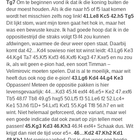
Tg7
Om te beginnen vond ik dat ik die koning buiten de
deur moest houden. Als ik die naar h5 of f5 laat komen
wordt het misschien zelfs nog link!
41.Le8 Kc5 42.h5 Tg5
Dit lijkt stom, want mijn toren gaat het hok in, maar het
was een bewuste keuze. Ik had goede hoop dat ik in de
oppositiestrijd die straks volgt f3-f4 zou kunnen
afdwingen, waarmee de deur weer open staat. Daarbij
komt dat 42…Kd4 sowieso niet tot winst leidt: 43.Lg6 Ke3
44.Kg4 Ta7 45.Kf5 Kxf3 46.Kxf6 Kxg3 47.Kxe5 en nu zou
ik, als wit geen e-pion had, een soort Timman –
Velimirovic moeten spelen. Dat is al te moeilijk, maar wit
heeft dus ook nog die e-pion!
43.Lg6 Kd4 44.g4 Ke3
Oppassen! Meteen de oppositie pakken is hier
levensgevaarlijk: 44…Kd3 45.f4 exf4 46.e5+ Ke2 47.exf6
Tb5 48.f7 Tb8 49.g5 hxg5 50.Lf5 f3 51.Le6 f2 52.Lc4+
Ke1 53.h6 f1D+ 54.Lxf1 Kxf1 55.Kg4 Tf8 56.h7 en wit
wint. Niet helemaal geforceerd, deze variant, maar wel
een goede indicatie dat ook zwart op zijn tellen moet
passen!
45.Kg3 Kd3 46.Kh3
46.f4 exf4+ Schaak dus. Wit
krijgt dan niet de tijd voor e5+.
46…Kd2 47.Kh2 Kd1
48.Kh1
Met remiseaanbod. Dat is dan weer een beetje