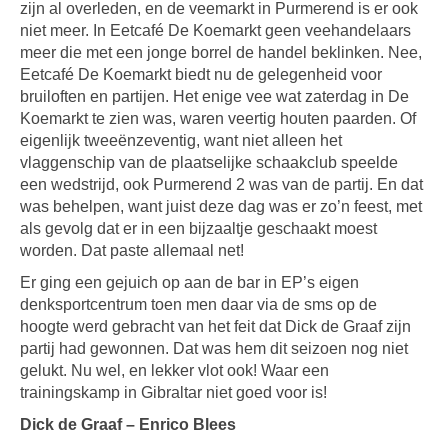
zijn al overleden, en de veemarkt in Purmerend is er ook
niet meer. In Eetcafé De Koemarkt geen veehandelaars
meer die met een jonge borrel de handel beklinken. Nee,
Eetcafé De Koemarkt biedt nu de gelegenheid voor
bruiloften en partijen. Het enige vee wat zaterdag in De
Koemarkt te zien was, waren veertig houten paarden. Of
eigenlijk tweeënzeventig, want niet alleen het
vlaggenschip van de plaatselijke schaakclub speelde
een wedstrijd, ook Purmerend 2 was van de partij. En dat
was behelpen, want juist deze dag was er zo’n feest, met
als gevolg dat er in een bijzaaltje geschaakt moest
worden. Dat paste allemaal net!
Er ging een gejuich op aan de bar in EP’s eigen
denksportcentrum toen men daar via de sms op de
hoogte werd gebracht van het feit dat Dick de Graaf zijn
partij had gewonnen. Dat was hem dit seizoen nog niet
gelukt. Nu wel, en lekker vlot ook! Waar een
trainingskamp in Gibraltar niet goed voor is!
Dick de Graaf – Enrico Blees