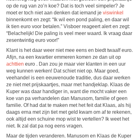
op de rug van zo’n koe? Dat is toch veel simpeler? Je
moet er toch niet aan denken dat iemand je
viswinkel
binnenkomt en zegt: “Ik wil een pond paling, en daar wil
ik tien euro voor betalen.” Visboer reageert alert en zegt:
“Belachelijk! Die paling is veel meer waard. Ik vraag daar
zesentwintig euro voor!”
Klant is het daar weer niet mee eens en biedt twaalf euro.
Afijn, na een kwartier emmeren komen ze dan uit op
achttien
euro . Dan zou je maar vier klanten in een uur
weg kunnen werken! Dat schiet niet op. Maar goed,
veehandel is een eeuwenoude traditie, dus daar werken
ze niet met prijskaartjes, maar met handjeklap. Klaas de
Kuper was daar handiger in, want die mocht vaker een
koe van pa verhandelen dan Manusom, familie of geen
familie. Of had dat te maken met het feit dat Klaas, als hij
daags erna met zijn tiet met geld kwam om af te rekenen,
ook altijd een schuine mop wist te vertellen? Ik weet het
niet. Ik zal dat pa nog eens vragen.
Maar de tijden veranderen. Manusom en Klaas de Kuper