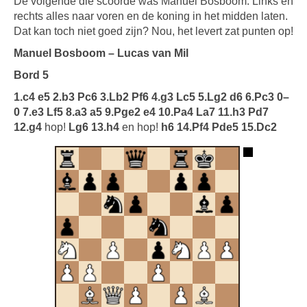
De volgende die scoorde was Manuel Bosboom. Links en
rechts alles naar voren en de koning in het midden laten.
Dat kan toch niet goed zijn? Nou, het levert zat punten op!
Manuel Bosboom – Lucas van Mil
Bord 5
1.c4 e5 2.b3 Pc6 3.Lb2 Pf6 4.g3 Lc5 5.Lg2 d6 6.Pc3 0–
0 7.e3 Lf5 8.a3 a5 9.Pge2 e4 10.Pa4 La7 11.h3 Pd7
12.g4
hop!
Lg6 13.h4
en hop!
h6 14.Pf4 Pde5 15.Dc2