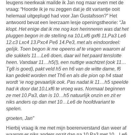
leugens neerkwak mailde ik Jan nog maar even met de
vraag: “Hoorde ik je nu zeggen dat je dit variantje ooit
helemaal uitgeplugd had voor Jan Gustafsson?” Het
antwoord bevat een leerzaam lesje openingstheorie:
“Ja
klopt. Het enige dat ik me nog kon herinneren was dat het
pluggen begon in de stelling na 10.Lxf6 gxf6 11.Pa3 Le6
12.c3 Lxc4 13.Pxc4 Pe6 14.Pe3, met als eindoordeel:
gelijk. Toen begon ik me opeens af te vragen waarom al
die sukkels 11…Le6 doen, daar wil het paard tenslotte
heen. Vandaar 11…h5(!), een nuttige wachtzet (ook 11…
Tg8 is goed), pakt veld h5 en h6 van de witte dame, f6
kan gedekt worden met Th6 en als die pion op h4 staat
wordt ‘ie nog gevaarlijk ook. Pas nadat ik 11…h5 speelde
had ik door dat 10.Lxf6 te vroeg was. Normaal beginnen
ze met 10.Pa3, dan is 10…h5 natuurlijk onzin en zit er
niks anders op dan met 10…Le6 de hoofdvariant te
spelen.
groeten, Jan”
Hierbij vraag ik me met mijn boerenverstand dan weer af
waarom er niks anders opzit dan na 10.Pa3 met 10…Le6