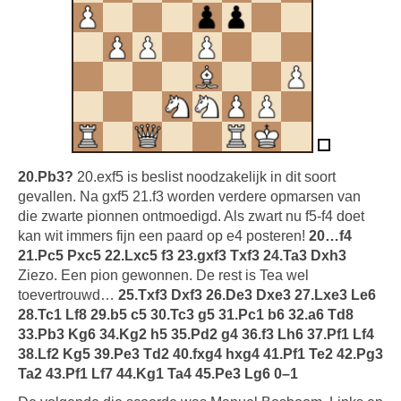
20.Pb3?
20.exf5 is beslist noodzakelijk in dit soort
gevallen. Na gxf5 21.f3 worden verdere opmarsen van
die zwarte pionnen ontmoedigd. Als zwart nu f5-f4 doet
kan wit immers fijn een paard op e4 posteren!
20…f4
21.Pc5 Pxc5 22.Lxc5 f3 23.gxf3 Txf3 24.Ta3 Dxh3
Ziezo. Een pion gewonnen. De rest is Tea wel
toevertrouwd…
25.Txf3 Dxf3 26.De3 Dxe3 27.Lxe3 Le6
28.Tc1 Lf8 29.b5 c5 30.Tc3 g5 31.Pc1 b6 32.a6 Td8
33.Pb3 Kg6 34.Kg2 h5 35.Pd2 g4 36.f3 Lh6 37.Pf1 Lf4
38.Lf2 Kg5 39.Pe3 Td2 40.fxg4 hxg4 41.Pf1 Te2 42.Pg3
Ta2 43.Pf1 Lf7 44.Kg1 Ta4 45.Pe3 Lg6 0–1