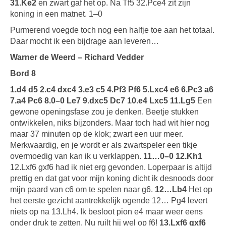
31.Ke2
en zwart gaf het op. Na Tf5 32.Pce4 zit zijn
koning in een matnet. 1–0
Purmerend voegde toch nog een halfje toe aan het totaal.
Daar mocht ik een bijdrage aan leveren…
Warner de Weerd – Richard Vedder
Bord 8
1.d4 d5 2.c4 dxc4 3.e3 c5 4.Pf3 Pf6 5.Lxc4 e6 6.Pc3 a6
7.a4 Pc6 8.0–0 Le7 9.dxc5 Dc7 10.e4 Lxc5 11.Lg5
Een
gewone openingsfase zou je denken. Beetje stukken
ontwikkelen, niks bijzonders. Maar toch had wit hier nog
maar 37 minuten op de klok; zwart een uur meer.
Merkwaardig, en je wordt er als zwartspeler een tikje
overmoedig van kan ik u verklappen.
11…0–0 12.Kh1
12.Lxf6 gxf6 had ik niet erg gevonden. Loperpaar is altijd
prettig en dat gat voor mijn koning dicht ik desnoods door
mijn paard van c6 om te spelen naar g6.
12…Lb4
Het op
het eerste gezicht aantrekkelijk ogende 12… Pg4 levert
niets op na 13.Lh4. Ik besloot pion e4 maar weer eens
onder druk te zetten. Nu ruilt hij wel op f6!
13.Lxf6 gxf6