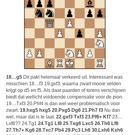
18…g5
Dit pakt helemaal verkeerd uit. Interessant was
misschien 18…f3 19.gxf3, waarna zwart mooie velden
krijgt op d5 en f5. Als daar paarden of torens verschijnen
biedt dat wellicht voldoende compensatie voor de pion.
19…Txf3 20.Phf4 is dan wel weer problematisch voor
zwart.
19.hxg5 hxg5 20.Pxg5 Dg6 21.Ph7 f3
Nu dan
wel, maar dat is te laat.
22.gxf3 Txf3 23.Pf6+ Kf7
23…
Lxf6?? 24.Tg1
24.Tg1 Lf8 25.Txg6 Lxc5 26.Th6 Lf8
27.Th7+ Kg6 28.Txc7 Pb4 29.Pc3 Lh6 30.Lxh6 Kxh6