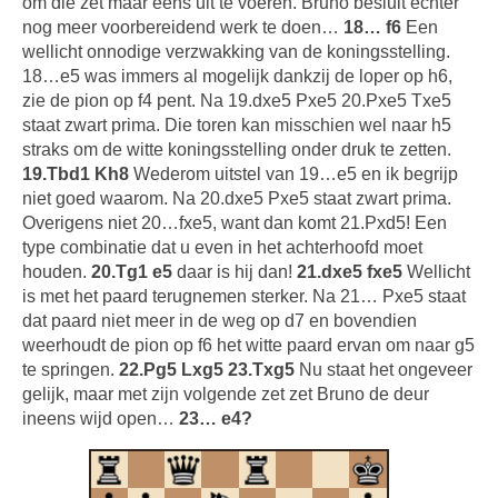
om die zet maar eens uit te voeren. Bruno besluit echter
nog meer voorbereidend werk te doen…
18… f6
Een
wellicht onnodige verzwakking van de koningsstelling.
18…e5 was immers al mogelijk dankzij de loper op h6,
zie de pion op f4 pent. Na 19.dxe5 Pxe5 20.Pxe5 Txe5
staat zwart prima. Die toren kan misschien wel naar h5
straks om de witte koningsstelling onder druk te zetten.
19.Tbd1 Kh8
Wederom uitstel van 19…e5 en ik begrijp
niet goed waarom. Na 20.dxe5 Pxe5 staat zwart prima.
Overigens niet 20…fxe5, want dan komt 21.Pxd5! Een
type combinatie dat u even in het achterhoofd moet
houden.
20.Tg1 e5
daar is hij dan!
21.dxe5 fxe5
Wellicht
is met het paard terugnemen sterker. Na 21… Pxe5 staat
dat paard niet meer in de weg op d7 en bovendien
weerhoudt de pion op f6 het witte paard ervan om naar g5
te springen.
22.Pg5 Lxg5 23.Txg5
Nu staat het ongeveer
gelijk, maar met zijn volgende zet zet Bruno de deur
ineens wijd open…
23… e4?